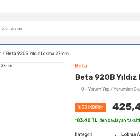
r
Beta 920B Yıldız Lokma 27mm
Beta
Beta 920B Yıldı
0 - Yorum Yap / Yorumları Ok
425,
% 38 İNDİRİM
*
83,40 TL
' den başlayan taksitl
Kategori
Lokma A