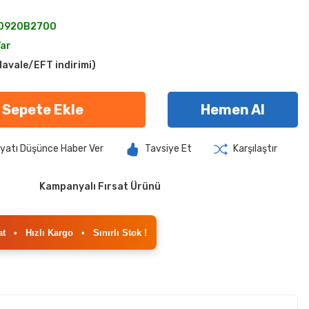
0920B2700
Var
avale/EFT indirimi)
Sepete Ekle
Hemen Al
iyatı Düşünce Haber Ver
Tavsiye Et
Karşılaştır
Kampanyalı Fırsat Ürünü
at
•
Hızlı Kargo
•
Sınırlı Stok !