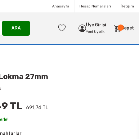
Anasayfa
Hesap Numaraları
İletişim
Üye Girişi
ARA
Sepet
Yeni Üyelik
z Lokma 27mm
u
49 TL
691,74 TL
erle!
nahtarlar