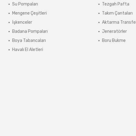
Su Pompaları
Tezgah Pafta
ınmaz.
Mengene Çeşitleri
Takım Çantaları
 sonra sistem tarafından otomatik olarak hesaplanmaktadır.
İşkenceler
Aktarma Transfe
Badana Pompaları
Jeneratörler
Boya Tabancaları
Boru Bukme
Havalı El Aletleri