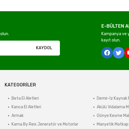
E-BÜLTEN A
Gönder
olun.
Kampanya ve ye
kayıt olun.
rı olmadan ücretsiz gönderilir
KAYDOL
derilir.
KATEGORİLER
ir.
e tabidir.
Beta El Aletleri
Demir-İz Kaynak 
Kanca El Aletleri
Akülü Vidalama M
Armak
Gönye Kesme Mak
önderilir.
Kama By Reis Jeneratör ve Motorlar
Manyetik Matkap
lerde kargo ücreti karşı ödemeli olarak yansıtılabilir.