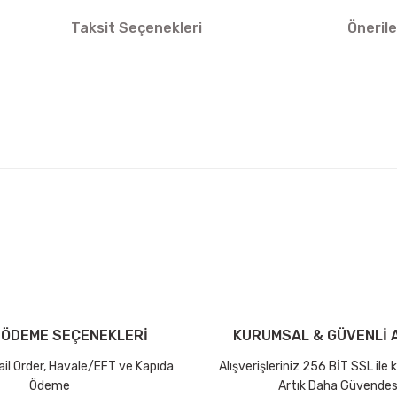
Taksit Seçenekleri
Önerile
arda yetersiz gördüğünüz noktaları öneri formunu kullanarak tarafımıza ilet
Bu ürüne ilk yorumu siz yapın!
iniz ücretsiz kargo avantajı ile gönderilmektedir.
Yorum Yaz Puan Kazan
tutar ve desi sınırına bakılmaksızın ücretsiz olarak gönderilmektedir.
 ÖDEME SEÇENEKLERİ
KURUMSAL & GÜVENLİ A
dir.
Mail Order, Havale/EFT ve Kapıda
Alışverişleriniz 256 BİT SSL ile
Ödeme
Artık Daha Güvendes