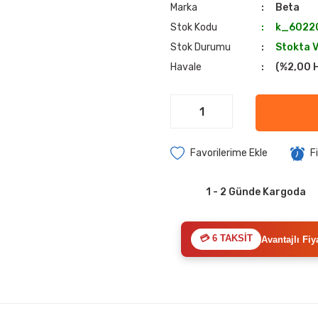
Marka
Beta
Stok Kodu
k_6022
Stok Durumu
Stokta 
Havale
(%2,00 H
F
1 - 2 Günde Kargoda
💳 6 TAKSİT
Avantajlı Fiy