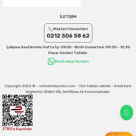
25 – 30 Desi/Kg= 409,50 TL- 434,90 TL
Ek Desi Ücretleri
İLETİŞİM
Yurtiçi Kargo için 30 Desi sonrası her +1 Desi: 13 TL
Müşteri Hizmetleri
Aras Kargo için 30 Desi sonrası her +1 Desi: 17 TL
0212 506 58 62
İletişim
Çalışma Saatlerimiz Hafta İçi :09,00 -18:00 Cumartesi :09:30 - 12:30
Kargo ve teslimat süreçleriyle ilgili tüm sorularınız için bizimle iletişime
Pazar Günleri Tatildir.
geçebilirsiniz:
WhatsApp İletişim
31/12/2026 Tarihine Kadar Geçerlidir
Kargo İle İlgili sorunlarınız için
info@onlinehirdavatci.com
mail adresimize
yazabilirsiniz
Copyright 2023 © - onlinehirdavatci.com - Tüm hakları saklıdır - Kredi kartı
bilgileriniz 256bit SSL Sertifikası ile Korunmaktadır.