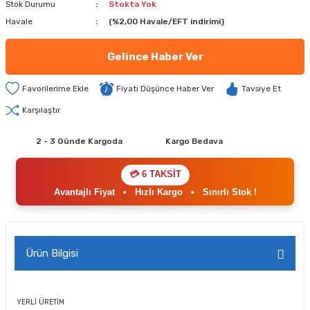
Stok Durumu
Stokta Yok
Havale
(%2,00 Havale/EFT indirimi)
Gelince Haber Ver
Fiyatı Düşünce Haber Ver
Tavsiye Et
Karşılaştır
2 - 3 Günde Kargoda
Kargo Bedava
💳 6 TAKSİT
Avantajlı Fiyat
•
Hızlı Kargo
•
Sınırlı Stok !
Ürün Bilgisi
YERLİ ÜRETİM