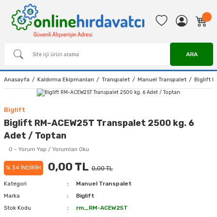
ARA
Anasayfa
Kaldırma Ekipmanları
Transpalet
Manuel Transpalet
Biglift
Biglift
Biglift RM-ACEW25T Transpalet 2500 kg. 6
Adet / Toptan
0 - Yorum Yap / Yorumları Oku
0,00 TL
% 34 İNDİRİM
0,00 TL
Kategori
Manuel Transpalet
Marka
Biglift
Stok Kodu
rm_RM-ACEW25T