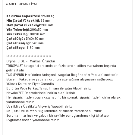
6 ADET TOPTAN FİYAT
Kaldırma Kapasitesi :
2500 Kg
Min Çatal Yüksekliği:
85 mm
Max Çatal Yüksekliği:
200 mm
Yön Tekerleği:
200x50 mm
Yük Tekerleği:
80x70 mm
Çatal Ölçüsü
160x50 mm:
Çatal Genişliği:
540 mm
Çatal Boyu
: 1150 mm
******************************
Orjinal BİGLİFT Markası Üründür
TRNSPALET kategorisi arasında en fazla tercih edilen markaların başında
gelmektedir
TÜRKİYENİN Her Yerine Anlaşmalı Kargolar İle gönderim Yapılabilmektedir.
Güvenli Paketleme yaparak ürünün size sağlam ulaşmasını sağlıyoruz.
Yüksek Kalite en Fiyat Garantisi
Bu ürün Vade Farksız Taksit İmkanı ile satın Alabilirsiniz.
Havale/EFT Ödemelerinde indirim alabilirsiniz
Her siparişinizden puan kazanabilir, bir sonraki siparişinizde indirim olarak
yararlanabilirsiniz.
Üyelikli ve Üyeliksiz Alışveriş Yapabilirsiniz.
Mail, SMS ve Telefon Bilgilendirmelerimizden Yararlanabilirsiniz.
Sorunlarınızı hızlı ve çabuk bir şekilde sonuçlandırmak içi Whatsap
uygulamasından yaralanabilirsiniz.