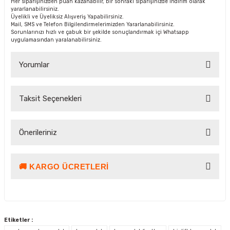
Her siparişinizden puan kazanabilir, bir sonraki siparişinizde indirim olarak
yararlanabilirsiniz.
Üyelikli ve Üyeliksiz Alışveriş Yapabilirsiniz.
Mail, SMS ve Telefon Bilgilendirmelerimizden Yararlanabilirsiniz.
Sorunlarınızı hızlı ve çabuk bir şekilde sonuçlandırmak içi Whatsapp
uygulamasından yaralanabilirsiniz.
Yorumlar
Taksit Seçenekleri
Bu ürüne ilk yorumu siz yapın!
Önerileriniz
Yorum Yaz Puan Kazan
🚚 KARGO ÜCRETLERI
Bu ürünün fiyat bilgisi, resim, ürün açıklamalarında ve diğer
konularda yetersiz gördüğünüz noktaları öneri formunu
kullanarak tarafımıza iletebilirsiniz.
Görüş ve önerileriniz için teşekkür ederiz.
Etiketler :
Ürün resmi kalitesiz, bozuk veya görüntülenemiyor.
Kargo ve Teslimat Bilgilendirmesi