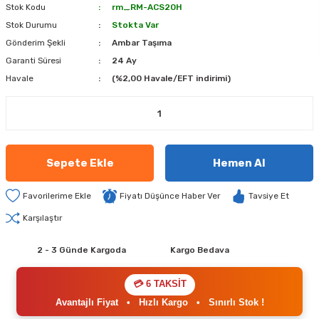
Stok Kodu
rm_RM-ACS20H
Stok Durumu
Stokta Var
Gönderim Şekli
Ambar Taşıma
Garanti Süresi
24 Ay
Havale
(%2,00 Havale/EFT indirimi)
Sepete Ekle
Hemen Al
Fiyatı Düşünce Haber Ver
Tavsiye Et
Karşılaştır
2 - 3 Günde Kargoda
Kargo Bedava
💳 6 TAKSİT
Avantajlı Fiyat
•
Hızlı Kargo
•
Sınırlı Stok !