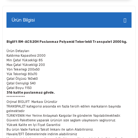
Ürün Bilgisi
Biglift RM-ACS20H Paslanmaz Polyamid Tekerlekli Transpalet 2000 kg.
Ürün Detayları
Kaldırma Kapasitesi
2000
Min Çatal Yüksekliği
85
Max Çatal Yüksekliği
200
Yön Tekerleği
200x50
Yük Tekerleği
80x70
Çatal Ölçüsü
160x60
Çatal Genişliği
540
Çatal Boyu
1150
316 kalite paslanmaz gövde.
************
Orjinal BİGLİFT Markası Üründür
TRANSPALET kategorisi arasında en fazla tercih edilen markaların başında
gelmektedir
TÜRKİYENİN Her Yerine Anlaşmalı Kargolar İle gönderim Yapılabilmektedir.
Güvenli Paketleme yaparak ürünün size sağlam ulaşmasını sağlıyoruz.
Yüksek Kalite en İyi Fiyat Garantisi
Bu ürün Vade Farksız Taksit İmkanı ile satın Alabilirsiniz.
Havale/EFT Ödemelerinde indirim alabilirsiniz