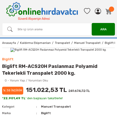
ARA
Anasayfa
Kaldırma Ekipmanları
Transpalet
Manuel Transpalet
Biglift 
Biglift
Biglift RM-ACS20H Paslanmaz Polyamid
Tekerlekli Transpalet 2000 kg.
0 - Yorum Yap / Yorumları Oku
151.022,53 TL
% 38 İNDİRİM
241.674,72 TL
*
22.901,49 TL
' den başlayan taksitlerle!
Kategori
Manuel Transpalet
Marka
Biglift