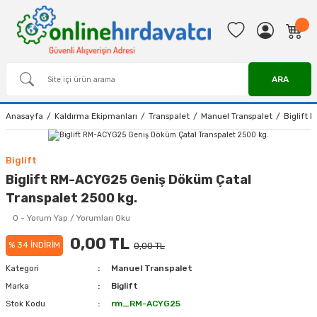
ARA
Anasayfa
Kaldırma Ekipmanları
Transpalet
Manuel Transpalet
Biglift
Biglift
Biglift RM-ACYG25 Geniş Döküm Çatal
Transpalet 2500 kg.
0 - Yorum Yap / Yorumları Oku
0,00 TL
% 34 İNDİRİM
0,00 TL
Kategori
Manuel Transpalet
Marka
Biglift
Stok Kodu
rm_RM-ACYG25