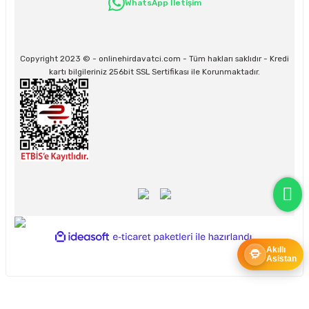
WhatsApp İletişim
Kargo ve teslimat süreçleriyle ilgili tüm sorularınız için bizimle iletişime
geçebilirsiniz:
31/12/2026 Tarihine Kadar Geçerlidir
Copyright 2023 © - onlinehirdavatci.com - Tüm hakları saklıdır - Kredi
Kargo İle İlgili sorunlarınız için
info@onlinehirdavatci.com
mail adresimize
kartı bilgileriniz 256bit SSL Sertifikası ile Korunmaktadır.
yazabilirsiniz
ideasoft
ile
e-
hazırlandı.
ticaret
Akıllı
Asistan
paketleri