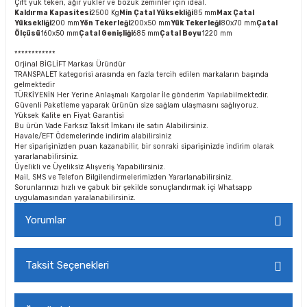
Çift yük tekeri, ağır yükler ve bozuk zeminler için ideal.
Kaldırma Kapasitesi
2500 Kg
Min Çatal Yüksekliği
85 mm
Max Çatal
Yüksekliği
200 mm
Yön Tekerleği
200x50 mm
Yük Tekerleği
80x70 mm
Çatal
Ölçüsü
160x50 mm
Çatal Genişliği
685 mm
Çatal Boyu
1220 mm
************
Orjinal BİGLİFT Markası Üründür
TRANSPALET kategorisi arasında en fazla tercih edilen markaların başında
gelmektedir
TÜRKİYENİN Her Yerine Anlaşmalı Kargolar İle gönderim Yapılabilmektedir.
Güvenli Paketleme yaparak ürünün size sağlam ulaşmasını sağlıyoruz.
Yüksek Kalite en Fiyat Garantisi
Bu ürün Vade Farksız Taksit İmkanı ile satın Alabilirsiniz.
Havale/EFT Ödemelerinde indirim alabilirsiniz
Her siparişinizden puan kazanabilir, bir sonraki siparişinizde indirim olarak
yararlanabilirsiniz.
Üyelikli ve Üyeliksiz Alışveriş Yapabilirsiniz.
Mail, SMS ve Telefon Bilgilendirmelerimizden Yararlanabilirsiniz.
Sorunlarınızı hızlı ve çabuk bir şekilde sonuçlandırmak içi Whatsapp
uygulamasından yaralanabilirsiniz.
Yorumlar
Taksit Seçenekleri
Bu ürüne ilk yorumu siz yapın!