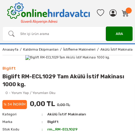
ARA
Anasayfa
Kaldırma Ekipmanları
İstifleme Makineleri
Akülü İstif Makinaları
Biglift
Biglift RM-ECL1029 Tam Akülü İstif Makinası
1000 kg.
0 - Yorum Yap / Yorumları Oku
0,00 TL
% 34 İNDİRİM
0,00 TL
Kategori
Akülü İstif Makinaları
Marka
Biglift
Stok Kodu
rm_RM-ECL1029