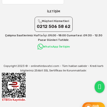
25 – 30 Desi/Kg= 409,50 TL- 434,90 TL
Ek Desi Ücretleri
İLETİŞİM
Yurtiçi Kargo için 30 Desi sonrası her +1 Desi: 13 TL
Müşteri Hizmetleri
Aras Kargo için 30 Desi sonrası her +1 Desi: 17 TL
0212 506 58 62
İletişim
Çalışma Saatlerimiz Hafta İçi :09,00 -18:00 Cumartesi :09:30 - 12:30
Kargo ve teslimat süreçleriyle ilgili tüm sorularınız için bizimle iletişime
Pazar Günleri Tatildir.
geçebilirsiniz:
WhatsApp İletişim
31/12/2026 Tarihine Kadar Geçerlidir
Kargo İle İlgili sorunlarınız için
info@onlinehirdavatci.com
mail adresimize
yazabilirsiniz
Copyright 2023 © - onlinehirdavatci.com - Tüm hakları saklıdır - Kredi kartı
bilgileriniz 256bit SSL Sertifikası ile Korunmaktadır.
Akıllı