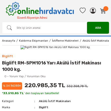
ARA
Anasayfa
Kaldırma Ekipmanları
İstifleme Makineleri
Akülü İstif Makinaları
Biglift
Biglift RM-SPM1016 Yarı Akülü İstif Makinası
1000 kg.
0 - Yorum Yap / Yorumları Oku
220.985,35 TL
% 34 İNDİRİM
332.358,78 TL
*
33.510,85 TL
' den başlayan taksitlerle!
Kategori
Akülü İstif Makinaları
Marka
Biglift