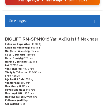
Avantajlı Fiyat
•
Hızlı Kargo
•
Sınırlı Stok !
Ürün Bilgisi
BIGLIFT RM-SPM1016 Yarı Akülü İstif Makinası
Kaldırma Kapasitesi
1000 Kg
Kaldırma Yüksekliği
1600 mm
Min Çatal Yüksekliği
85 mm
Çatal Uzunluğu
1150mm
Çatal Genişliği
570 mm
Makina Uzunluğu
1720 mm
Akü
12/150 V/Ah
Yük Tekerleği
74x70 mm
Yürüyüş Tekerleri
180x50 mm
Fren
Manuel
Ağırlık Akü Dahil
350 kg
Yük Merkezi
600 mm
Max. Genişlik
777 mm
Gövde Uzunluğu
610 mm
Mast Açık Yük.
1980 mm
Mast Kapalı Yük.
1980 mm
Kullanım Şekli
Yaya
Akü Ağırlığı
45 kg