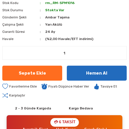
Stok Kodu
rm_RM-SPM1016
Stok Durumu
Stokta Var
Gönderim Şekli
Ambar Taşıma
Çalışma Şekli
Yarı Akülü
Garanti Süresi
24 Ay
Havale
(%2,00 Havale/EFT indirimi)
Sepete Ekle
Hemen Al
Fiyatı Düşünce Haber Ver
Tavsiye Et
Karşılaştır
2 - 3 Günde Kargoda
Kargo Bedava
💳 6 TAKSİT