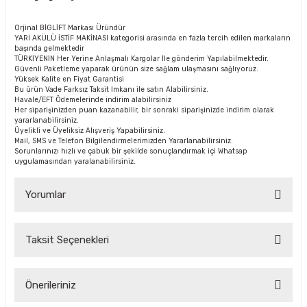
Orjinal BİGLİFT Markası Üründür
YARI AKÜLÜ İSTİF MAKİNASI kategorisi arasında en fazla tercih edilen markaların
başında gelmektedir
TÜRKİYENİN Her Yerine Anlaşmalı Kargolar İle gönderim Yapılabilmektedir.
Güvenli Paketleme yaparak ürünün size sağlam ulaşmasını sağlıyoruz.
Yüksek Kalite en Fiyat Garantisi
Bu ürün Vade Farksız Taksit İmkanı ile satın Alabilirsiniz.
Havale/EFT Ödemelerinde indirim alabilirsiniz
Her siparişinizden puan kazanabilir, bir sonraki siparişinizde indirim olarak
yararlanabilirsiniz.
Üyelikli ve Üyeliksiz Alışveriş Yapabilirsiniz.
Mail, SMS ve Telefon Bilgilendirmelerimizden Yararlanabilirsiniz.
Sorunlarınızı hızlı ve çabuk bir şekilde sonuçlandırmak içi Whatsap
uygulamasından yaralanabilirsiniz.
Yorumlar
Taksit Seçenekleri
Bu ürüne ilk yorumu siz yapın!
Önerileriniz