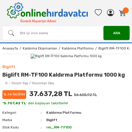
ARA
Anasayfa
Kaldırma Ekipmanları
Kaldırma Platformu
Biglift RM-TF100 Ka
Biglift
Biglift RM-TF100 Kaldırma Platformu 1000 kg
0 - Yorum Yap / Yorumları Oku
37.637,28 TL
% 34 İNDİRİM
56.605,92 TL
*
5.707,42 TL
' den başlayan taksitlerle!
Kategori
Kaldırma Platformu
Marka
Biglift
Stok Kodu
rm_RM-TF100