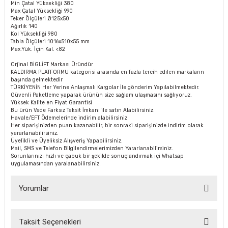
Min Çatal Yüksekliği
380
Max Çatal Yüksekliği
990
Teker Ölçüleri
Ø125x50
Ağırlık
140
Kol Yüksekliği
980
Tabla Ölçüleri
1016x510x55 mm
Max.Yük. İçin Kal.
<82
Orjinal BİGLİFT Markası Üründür
KALDIRMA PLATFORMU kategorisi arasında en fazla tercih edilen markaların
başında gelmektedir
TÜRKİYENİN Her Yerine Anlaşmalı Kargolar İle gönderim Yapılabilmektedir.
Güvenli Paketleme yaparak ürünün size sağlam ulaşmasını sağlıyoruz.
Yüksek Kalite en Fiyat Garantisi
Bu ürün Vade Farksız Taksit İmkanı ile satın Alabilirsiniz.
Havale/EFT Ödemelerinde indirim alabilirsiniz
Her siparişinizden puan kazanabilir, bir sonraki siparişinizde indirim olarak
yararlanabilirsiniz.
Üyelikli ve Üyeliksiz Alışveriş Yapabilirsiniz.
Mail, SMS ve Telefon Bilgilendirmelerimizden Yararlanabilirsiniz.
Sorunlarınızı hızlı ve çabuk bir şekilde sonuçlandırmak içi Whatsap
uygulamasından yaralanabilirsiniz.
Yorumlar
Taksit Seçenekleri