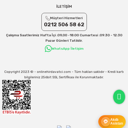
Aras Kargo için 30 Desi sonrası her +1 Desi: 17 TL
İLETİŞİM
İletişim
Müşteri Hizmetleri
Kargo ve teslimat süreçleriyle ilgili tüm sorularınız için bizimle iletişime
geçebilirsiniz:
0212 506 58 62
31/12/2026 Tarihine Kadar Geçerlidir
Çalışma Saatlerimiz Hafta İçi :09,00 -18:00 Cumartesi :09:30 - 12:30
Kargo İle İlgili sorunlarınız için
info@onlinehirdavatci.com
mail adresimize
Pazar Günleri Tatildir.
yazabilirsiniz
WhatsApp İletişim
Copyright 2023 © - onlinehirdavatci.com - Tüm hakları saklıdır - Kredi kartı
bilgileriniz 256bit SSL Sertifikası ile Korunmaktadır.
Akıllı
Asistan