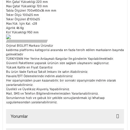
Min Çatal Yüksekliği
220 mm
Max Çatal Yüksekliği
720 mm
Tabla Ölçüleri
700x450x36 mm mm
Teker Ölçü
100x25 mm
Teker Ölçüleri
Ø100x25
Max.Yük. İçin Kal.
<28
Ağırlık
46 Kg
Kol Yüksekliği
950 mm
///////////////////////////////////////////////
Orjinal BİGLİFT Markası Üründür
kaldırma platformu kategorisi arasında en fazla tercih edilen markaların başında
gelmektedir
TÜRKİYENİN Her Yerine Anlaşmalı Kargolar İle gönderim Yapılabilmektedir.
Güvenli Paketleme yaparak ürünün size sağlam ulaşmasını sağlıyoruz.
Yüksek Kalite en Fiyat Garantisi
Bu ürün Vade Farksız Taksit İmkanı ile satın Alabilirsiniz.
Havale/EFT Ödemelerinde indirim alabilirsiniz
Her siparişinizden puan kazanabilir, bir sonraki siparişinizde indirim olarak
yararlanabilirsiniz.
Üyelikli ve Üyeliksiz Alışveriş Yapabilirsiniz.
Mail, SMS ve Telefon Bilgilendirmelerimizden Yararlanabilirsiniz.
Sorunlarınızı hızlı ve çabuk bir şekilde sonuçlandırmak içi Whatsap
uygulamasından yaralanabilirsiniz.
Yorumlar