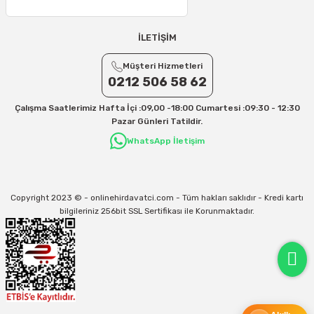
Yurtiçi Kargo için 30 Desi sonrası her +1 Desi: 13 TL
Aras Kargo için 30 Desi sonrası her +1 Desi: 17 TL
İLETİŞİM
İletişim
Müşteri Hizmetleri
Kargo ve teslimat süreçleriyle ilgili tüm sorularınız için bizimle iletişime
geçebilirsiniz:
0212 506 58 62
31/12/2026 Tarihine Kadar Geçerlidir
Çalışma Saatlerimiz Hafta İçi :09,00 -18:00 Cumartesi :09:30 - 12:30
Kargo İle İlgili sorunlarınız için
info@onlinehirdavatci.com
mail adresimize
Pazar Günleri Tatildir.
yazabilirsiniz
WhatsApp İletişim
Copyright 2023 © - onlinehirdavatci.com - Tüm hakları saklıdır - Kredi kartı
bilgileriniz 256bit SSL Sertifikası ile Korunmaktadır.