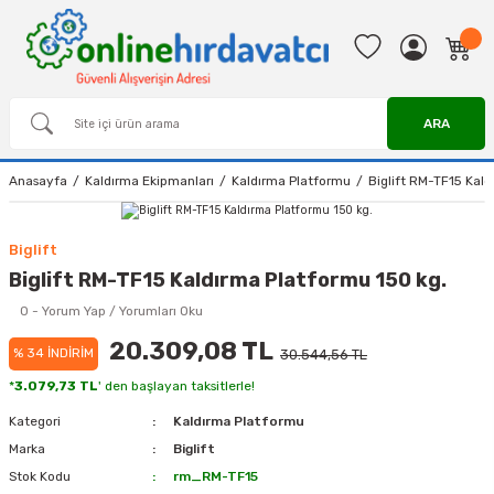
ARA
Anasayfa
Kaldırma Ekipmanları
Kaldırma Platformu
Biglift RM-TF15 Kald
Biglift
Biglift RM-TF15 Kaldırma Platformu 150 kg.
0 - Yorum Yap / Yorumları Oku
20.309,08 TL
% 34 İNDİRİM
30.544,56 TL
*
3.079,73 TL
' den başlayan taksitlerle!
Kategori
Kaldırma Platformu
Marka
Biglift
Stok Kodu
rm_RM-TF15