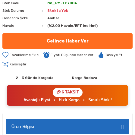
Stok Kodu
rm_RM-TP700A
Stok Durumu
Stokta Yok
Gönderim Şekli
Ambar
Havale
(%2,00 Havale/EFT indirimi)
Gelince Haber Ver
Fiyatı Düşünce Haber Ver
Tavsiye Et
Karşılaştır
2 - 3 Günde Kargoda
Kargo Bedava
💳 6 TAKSİT
Avantajlı Fiyat
•
Hızlı Kargo
•
Sınırlı Stok !
Ürün Bilgisi