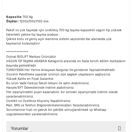
Kapasite:
700 Kg
Ölçüler:
1200x700x1100 mm
Paket ve yük taşımak için üretilmiş 700 kg taşıma kapasiteli vagon tip yüksek
tekerlekli çekme tip taşıma arabası .
Çekme kolu ve geniş açılı manevra sistemi sayesinde dar alanlarda yük
taşımanızı kolaylaştırır
***************
Orjinal BİGLİFT Markası Ürünüdür
VAGON TİP TAŞIMA ARABASI Kategorisi arasında en fazla tercih edilen markaların
başında gelmektedir
TÜRKİYENİN Her Yerine Anlaşmalı Kargolar İle gönderim Yapılabilmektedir.
Güvenli Paketleme yaparak ürünün size sağlam ulaşmasını sağlıyoruz.
Yüksek Kalite en Fiyat Garantisi
Bu ürün Vade Farksız Taksit İmkanı ile satın Alabilirsiniz.
Havale/EFT Ödemelerinde indirim alabilirsiniz
Her siparişinizden puan kazanabilir, bir sonraki siparişinizde indirim olarak
yararlanabilirsiniz.
Üyelikli ve Üyeliksiz Alışveriş Yapabilirsiniz.
Mail, SMS ve Telefon Bilgilendirmelerimizden Yararlanabilirsiniz.
Sorunlarınızı hızlı ve çabuk bir şekilde sonuçlandırmak içi Whatsap
uygulamasından yaralanabilirsiniz.
Yorumlar