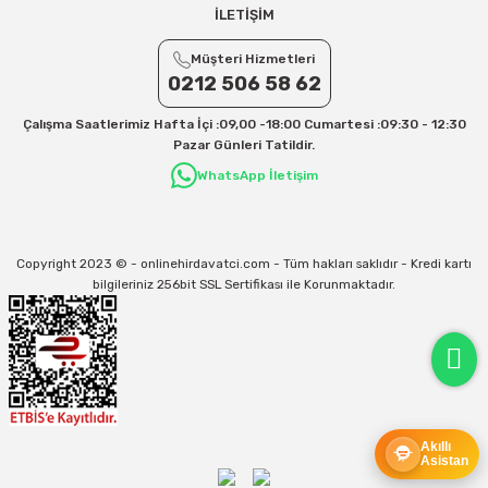
Ek Desi Ücretleri
İLETİŞİM
Yurtiçi Kargo için 30 Desi sonrası her +1 Desi: 13 TL
Müşteri Hizmetleri
Aras Kargo için 30 Desi sonrası her +1 Desi: 17 TL
0212 506 58 62
İletişim
Çalışma Saatlerimiz Hafta İçi :09,00 -18:00 Cumartesi :09:30 - 12:30
Kargo ve teslimat süreçleriyle ilgili tüm sorularınız için bizimle iletişime
Pazar Günleri Tatildir.
geçebilirsiniz:
WhatsApp İletişim
31/12/2026 Tarihine Kadar Geçerlidir
Kargo İle İlgili sorunlarınız için
info@onlinehirdavatci.com
mail adresimize
yazabilirsiniz
Copyright 2023 © - onlinehirdavatci.com - Tüm hakları saklıdır - Kredi kartı
bilgileriniz 256bit SSL Sertifikası ile Korunmaktadır.
Akıllı
Asistan