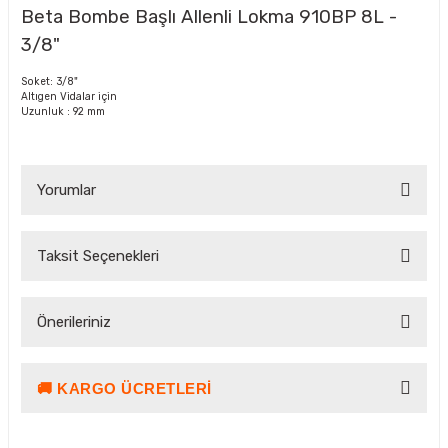
Beta Bombe Başlı Allenli Lokma 910BP 8L -
3/8"
Soket: 3/8"
Altıgen Vidalar için
Uzunluk : 92 mm
Yorumlar
Taksit Seçenekleri
Bu ürüne ilk yorumu siz yapın!
Önerileriniz
Yorum Yaz Puan Kazan
🚚 KARGO ÜCRETLERI
Bu ürünün fiyat bilgisi, resim, ürün açıklamalarında ve diğer
konularda yetersiz gördüğünüz noktaları öneri formunu
kullanarak tarafımıza iletebilirsiniz.