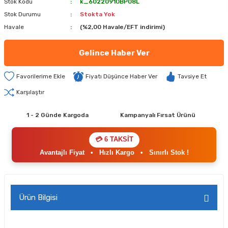
Stok Kodu
k_60220910BP08L
Stok Durumu
Stokta Yok
Havale
(%2,00 Havale/EFT indirimi)
Gelince Haber Ver
Fiyatı Düşünce Haber Ver
Tavsiye Et
Karşılaştır
1 - 2 Günde Kargoda
Kampanyalı Fırsat Ürünü
💳 6 TAKSİT
Avantajlı Fiyat
•
Hızlı Kargo
•
Sınırlı Stok !
Ürün Bilgisi