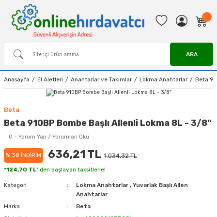
ARA
Anasayfa
El Aletleri
Anahtarlar ve Takımlar
Lokma Anahtarlar
Beta 91
Beta
Beta 910BP Bombe Başlı Allenli Lokma 8L - 3/8''
0 - Yorum Yap / Yorumları Oku
636,21 TL
% 38 İNDİRİM
1.034,32 TL
*
124,70 TL
' den başlayan taksitlerle!
Kategori
Lokma Anahtarlar
,
Yuvarlak Başlı Allen
Anahtarlar
Marka
Beta