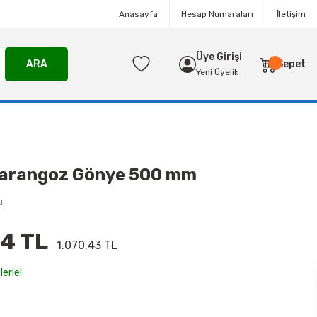
Anasayfa
Hesap Numaraları
İletişim
Üye Girişi
ARA
Sepet
Yeni Üyelik
arangoz Gönye 500 mm
u
4 TL
1.070,43 TL
lerle!