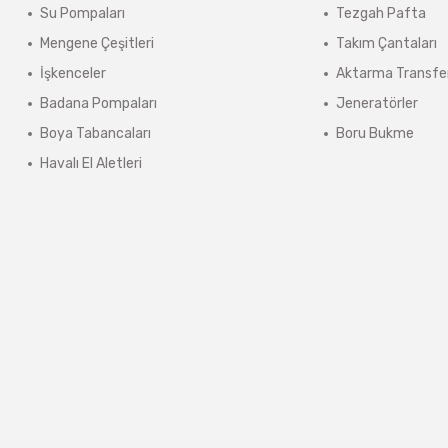
Su Pompaları
Tezgah Pafta
ınmaz.
Mengene Çeşitleri
Takım Çantaları
 sonra sistem tarafından otomatik olarak hesaplanmaktadır.
İşkenceler
Aktarma Transfe
Badana Pompaları
Jeneratörler
Boya Tabancaları
Boru Bukme
Havalı El Aletleri