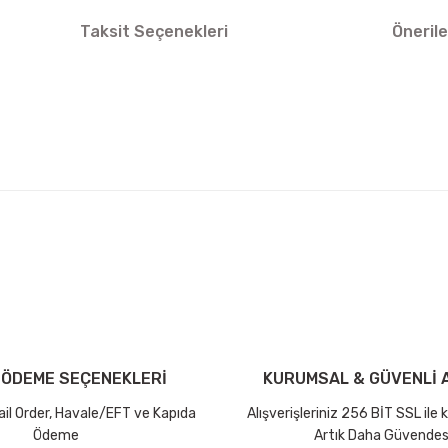
Taksit Seçenekleri
Önerile
arda yetersiz gördüğünüz noktaları öneri formunu kullanarak tarafımıza ilet
Bu ürüne ilk yorumu siz yapın!
iniz ücretsiz kargo avantajı ile gönderilmektedir.
Yorum Yaz Puan Kazan
tutar ve desi sınırına bakılmaksızın ücretsiz olarak gönderilmektedir.
 ÖDEME SEÇENEKLERİ
KURUMSAL & GÜVENLİ A
dir.
Mail Order, Havale/EFT ve Kapıda
Alışverişleriniz 256 BİT SSL ile
Ödeme
Artık Daha Güvendes