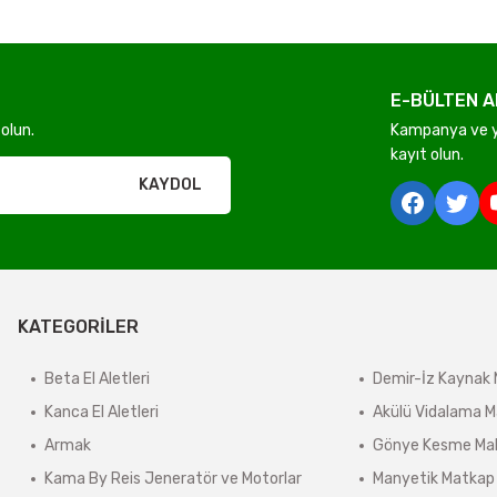
E-BÜLTEN A
Gönder
olun.
Kampanya ve ye
kayıt olun.
rı olmadan ücretsiz gönderilir
KAYDOL
derilir.
KATEGORİLER
ir.
e tabidir.
Beta El Aletleri
Demir-İz Kaynak 
Kanca El Aletleri
Akülü Vidalama M
Armak
Gönye Kesme Mak
önderilir.
Kama By Reis Jeneratör ve Motorlar
Manyetik Matkap
lerde kargo ücreti karşı ödemeli olarak yansıtılabilir.