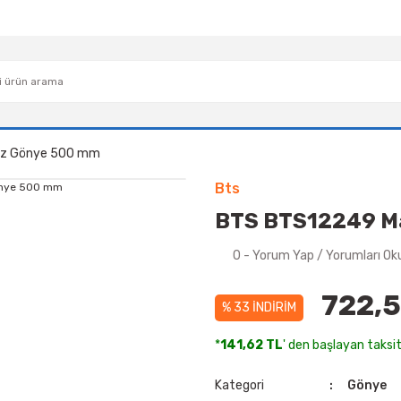
oz Gönye 500 mm
Bts
BTS BTS12249 M
0 - Yorum Yap / Yorumları Ok
722,5
% 33 İNDİRİM
*
141,62 TL
' den başlayan taksit
Kategori
Gönye