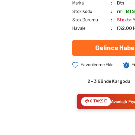
Marka
Bts
Stok Kodu
rm_BTS
Stok Durumu
Stokta 
Havale
(%2,00 H
Gelince Habe
F
2 - 3 Günde Kargoda
💳 6 TAKSİT
Avantajlı Fiy