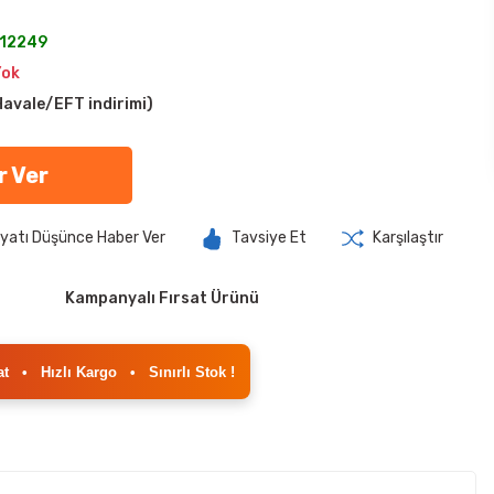
12249
Yok
avale/EFT indirimi)
r Ver
iyatı Düşünce Haber Ver
Tavsiye Et
Karşılaştır
Kampanyalı Fırsat Ürünü
at
•
Hızlı Kargo
•
Sınırlı Stok !