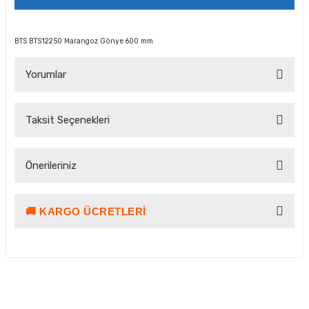
BTS BTS12250 Marangoz Gönye 600 mm
Yorumlar
Taksit Seçenekleri
Bu ürüne ilk yorumu siz yapın!
Önerileriniz
Yorum Yaz Puan Kazan
🚚 KARGO ÜCRETLERI
Bu ürünün fiyat bilgisi, resim, ürün açıklamalarında ve diğer
konularda yetersiz gördüğünüz noktaları öneri formunu
kullanarak tarafımıza iletebilirsiniz.
Görüş ve önerileriniz için teşekkür ederiz.
Ürün resmi kalitesiz, bozuk veya görüntülenemiyor.
Kargo ve Teslimat Bilgilendirmesi