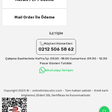
11 – 15 Desi/Kg= 245,50 TL- 347,40 TL
16 – 20 Desi/Kg= 307,50 TL- 371,80 TL
Mail Order İle Ödeme
21 – 25 Desi/Kg= 357,90 TL-- 397,40 TL
25 – 30 Desi/Kg= 409,50 TL- 434,90 TL
Ek Desi Ücretleri
İLETİŞİM
Yurtiçi Kargo için 30 Desi sonrası her +1 Desi: 13 TL
Müşteri Hizmetleri
Aras Kargo için 30 Desi sonrası her +1 Desi: 17 TL
0212 506 58 62
İletişim
Çalışma Saatlerimiz Hafta İçi :09,00 -18:00 Cumartesi :09:30 - 12:30
Kargo ve teslimat süreçleriyle ilgili tüm sorularınız için bizimle iletişime
Pazar Günleri Tatildir.
geçebilirsiniz:
WhatsApp İletişim
31/12/2026 Tarihine Kadar Geçerlidir
Kargo İle İlgili sorunlarınız için
info@onlinehirdavatci.com
mail adresimize
yazabilirsiniz
Copyright 2023 © - onlinehirdavatci.com - Tüm hakları saklıdır - Kredi kartı
bilgileriniz 256bit SSL Sertifikası ile Korunmaktadır.