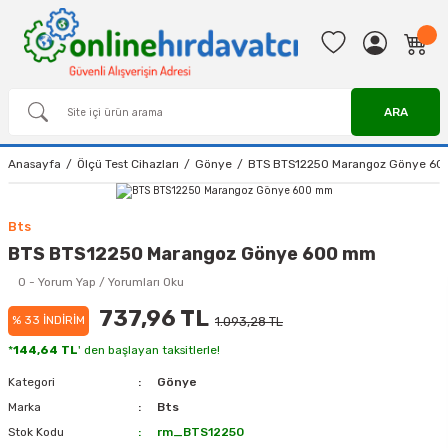
ARA
Anasayfa
Ölçü Test Cihazları
Gönye
BTS BTS12250 Marangoz Gönye 6
Bts
BTS BTS12250 Marangoz Gönye 600 mm
0 - Yorum Yap / Yorumları Oku
737,96 TL
% 33 İNDİRİM
1.093,28 TL
*
144,64 TL
' den başlayan taksitlerle!
Kategori
Gönye
Marka
Bts
Stok Kodu
rm_BTS12250