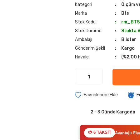
Kategori
Ölçüm ve
Marka
Bts
Stok Kodu
rm_BTS
Stok Durumu
Stokta 
Ambalajı
Blister
Gönderim Şekli
Kargo
Havale
(%2,00 H
F
2 - 3 Günde Kargoda
💳 6 TAKSİT
Avantajlı Fiy