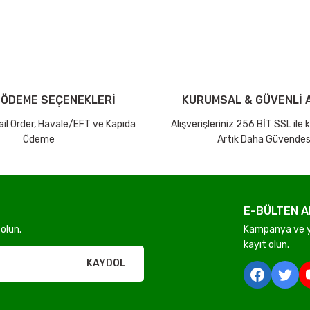
Bu ürüne ilk yorumu siz yapın!
iniz ücretsiz kargo avantajı ile gönderilmektedir.
Yorum Yaz Puan Kazan
tutar ve desi sınırına bakılmaksızın ücretsiz olarak gönderilmektedir.
 ÖDEME SEÇENEKLERİ
KURUMSAL & GÜVENLİ A
dir.
Mail Order, Havale/EFT ve Kapıda
Alışverişleriniz 256 BİT SSL ile
Ödeme
Artık Daha Güvendes
E-BÜLTEN A
Gönder
olun.
Kampanya ve ye
kayıt olun.
rı olmadan ücretsiz gönderilir
KAYDOL