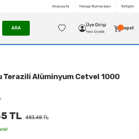
Anasayfa
Hesap Numaraları
İletişim
Üye Girişi
ARA
Sepet
Yeni Üyelik
Terazili Alüminyum Cetvel 1000
u
5 TL
483,48 TL
erle!