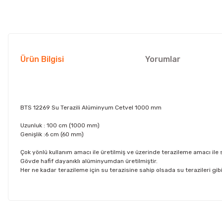
Ürün Bilgisi
Yorumlar
BTS 12269 Su Terazili Alüminyum Cetvel 1000 mm
Uzunluk : 100 cm (1000 mm)
Genişlik :6 cm (60 mm)
Çok yönlü kullanım amacı ile üretilmiş ve üzerinde terazileme amacı ile 
Gövde hafif dayanıklı alüminyumdan üretilmiştir.
Her ne kadar terazileme için su terazisine sahip olsada su terazileri 
Bu ürünün fiyat bilgisi, resim, ürün açıklamalarında ve diğer konul