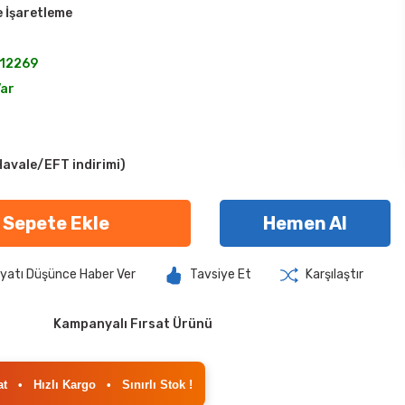
 İşaretleme
12269
Var
avale/EFT indirimi)
Sepete Ekle
Hemen Al
iyatı Düşünce Haber Ver
Tavsiye Et
Karşılaştır
Kampanyalı Fırsat Ürünü
at
•
Hızlı Kargo
•
Sınırlı Stok !