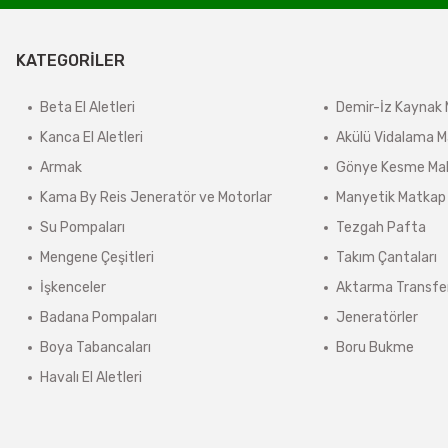
derilir.
KATEGORİLER
ir.
e tabidir.
Beta El Aletleri
Demir-İz Kaynak 
Kanca El Aletleri
Akülü Vidalama M
Armak
Gönye Kesme Mak
önderilir.
Kama By Reis Jeneratör ve Motorlar
Manyetik Matkap
lerde kargo ücreti karşı ödemeli olarak yansıtılabilir.
Su Pompaları
Tezgah Pafta
ınmaz.
Mengene Çeşitleri
Takım Çantaları
 sonra sistem tarafından otomatik olarak hesaplanmaktadır.
İşkenceler
Aktarma Transfe
Badana Pompaları
Jeneratörler
Boya Tabancaları
Boru Bukme
Havalı El Aletleri