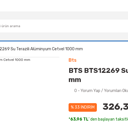
2269 Su Terazili Alüminyum Cetvel 1000 mm
Bts
BTS BTS12269 Su 
mm
0 - Yorum Yap / Yorumları Ok
326,3
% 33 İNDİRİM
*
63,96 TL
' den başlayan taksitl