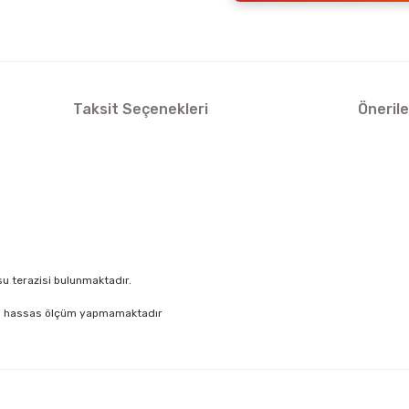
Taksit Seçenekleri
Önerile
su terazisi bulunmaktadır.
gibi hassas ölçüm yapmamaktadır
arda yetersiz gördüğünüz noktaları öneri formunu kullanarak tarafımıza ilet