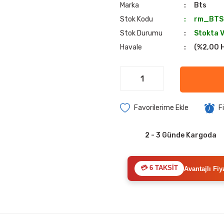
Marka
Bts
Stok Kodu
rm_BTS
Stok Durumu
Stokta 
Havale
(%2,00 H
F
2 - 3 Günde Kargoda
💳 6 TAKSİT
Avantajlı Fiy