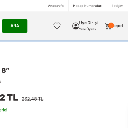
Anasayfa
Hesap Numaraları
İletişim
Üye Girişi
ARA
Sepet
Yeni Üyelik
 8”
u
2 TL
232,48 TL
erle!