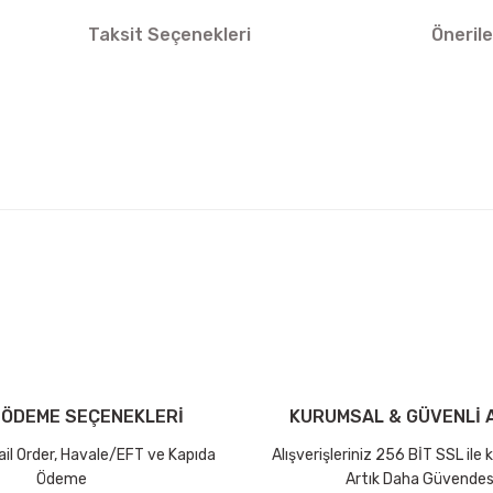
Taksit Seçenekleri
Önerile
arda yetersiz gördüğünüz noktaları öneri formunu kullanarak tarafımıza ilet
Bu ürüne ilk yorumu siz yapın!
iniz ücretsiz kargo avantajı ile gönderilmektedir.
Yorum Yaz Puan Kazan
tutar ve desi sınırına bakılmaksızın ücretsiz olarak gönderilmektedir.
 ÖDEME SEÇENEKLERİ
KURUMSAL & GÜVENLİ A
dir.
Mail Order, Havale/EFT ve Kapıda
Alışverişleriniz 256 BİT SSL ile
Ödeme
Artık Daha Güvendes