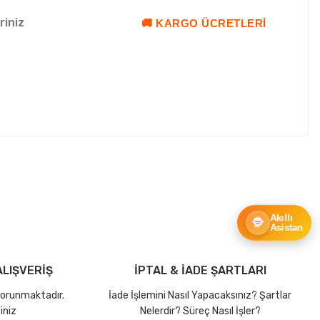
riniz
🚚 KARGO ÜCRETLERI
ebilirsiniz.
Akıllı
Asistan
LIŞVERİŞ
İPTAL & İADE ŞARTLARI
 korunmaktadır.
İade İşlemini Nasıl Yapacaksınız? Şartlar
iniz
Nelerdir? Süreç Nasıl İşler?