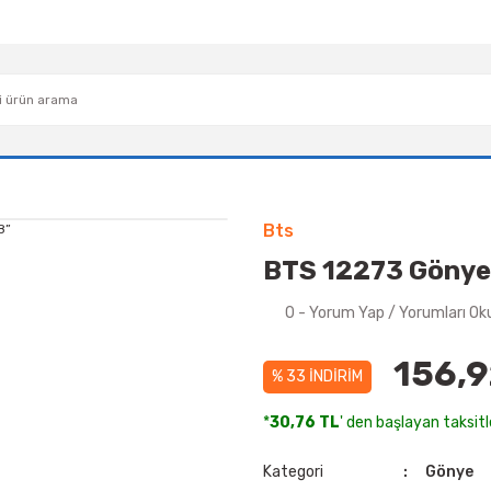
Bts
BTS 12273 Gönye
0 - Yorum Yap / Yorumları Ok
156,9
% 33 İNDİRİM
*
30,76 TL
' den başlayan taksitl
Kategori
Gönye