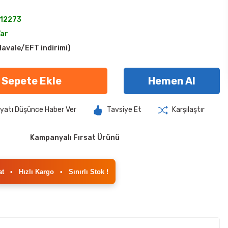
12273
Var
avale/EFT indirimi)
Sepete Ekle
Hemen Al
iyatı Düşünce Haber Ver
Tavsiye Et
Karşılaştır
Kampanyalı Fırsat Ürünü
at
•
Hızlı Kargo
•
Sınırlı Stok !