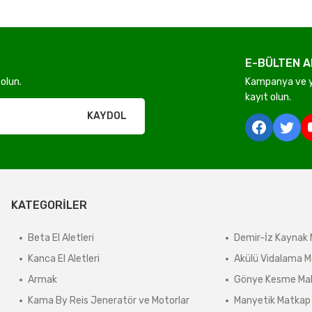
E-BÜLTEN A
Gönder
olun.
Kampanya ve ye
kayıt olun.
rı olmadan ücretsiz gönderilir
KAYDOL
derilir.
KATEGORİLER
ir.
e tabidir.
Beta El Aletleri
Demir-İz Kaynak 
Kanca El Aletleri
Akülü Vidalama M
Armak
Gönye Kesme Mak
önderilir.
Kama By Reis Jeneratör ve Motorlar
Manyetik Matkap
lerde kargo ücreti karşı ödemeli olarak yansıtılabilir.