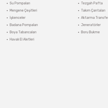
Su Pompaları
Tezgah Pafta
ınmaz.
Mengene Çeşitleri
Takım Çantaları
 sonra sistem tarafından otomatik olarak hesaplanmaktadır.
İşkenceler
Aktarma Transfe
Badana Pompaları
Jeneratörler
Boya Tabancaları
Boru Bukme
Havalı El Aletleri