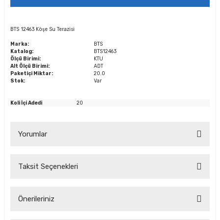
BTS 12463 Köşe Su Terazisi
Marka:
BTS
Katalog:
BTS12463
Ölçü Birimi:
KTU
Alt Ölçü Birimi:
ADT
Paketiçi Miktar:
20.0
Stok:
Var
Koli İçi Adedi
20
Yorumlar
Taksit Seçenekleri
Bu ürüne ilk yorumu siz yapın!
Önerileriniz
Yorum Yaz Puan Kazan