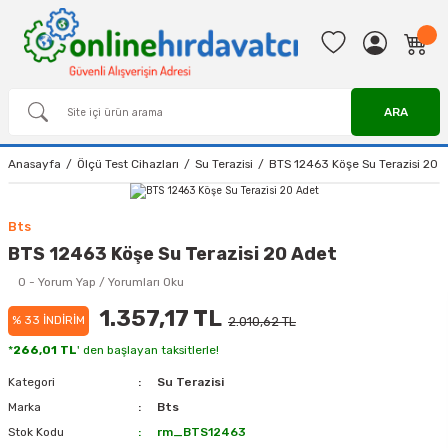
ARA
Anasayfa
Ölçü Test Cihazları
Su Terazisi
BTS 12463 Köşe Su Terazisi 20 
Bts
BTS 12463 Köşe Su Terazisi 20 Adet
0 - Yorum Yap / Yorumları Oku
1.357,17 TL
% 33 İNDİRİM
2.010,62 TL
*
266,01 TL
' den başlayan taksitlerle!
Kategori
Su Terazisi
Marka
Bts
Stok Kodu
rm_BTS12463