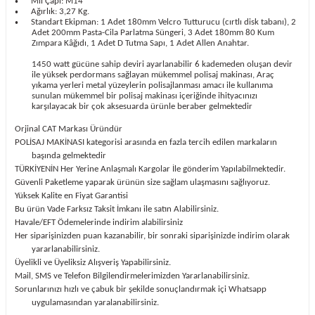
Mil Çapı: M14
•
Ağırlık: 3,27 Kg.
•
Standart Ekipman: 1 Adet 180mm Velcro Tutturucu (cırtlı disk tabanı), 2
•
Adet 200mm Pasta-Cila Parlatma Süngeri, 3 Adet 180mm 80 Kum
Zımpara Kâğıdı, 1 Adet D Tutma Sapı, 1 Adet Allen Anahtar.
1450 watt gücüne sahip deviri ayarlanabilir 6 kademeden oluşan devir
ile yüksek perdormans sağlayan mükemmel polisaj makinası, Araç
yıkama yerleri metal yüzeylerin polisajlanması amacı ile kullanıma
sunulan mükemmel bir polisaj makinası içeriğinde ihityacınızı
karşılayacak bir çok aksesuarda ürünle beraber gelmektedir
Orjinal CAT Markası Üründür
POLİSAJ MAKİNASI kategorisi arasında en fazla tercih edilen markaların
başında gelmektedir
TÜRKİYENİN Her Yerine Anlaşmalı Kargolar İle gönderim Yapılabilmektedir.
Güvenli Paketleme yaparak ürünün size sağlam ulaşmasını sağlıyoruz.
Yüksek Kalite en Fiyat Garantisi
Bu ürün Vade Farksız Taksit İmkanı ile satın Alabilirsiniz.
Havale/EFT Ödemelerinde indirim alabilirsiniz
Her siparişinizden puan kazanabilir, bir sonraki siparişinizde indirim olarak
yararlanabilirsiniz.
Üyelikli ve Üyeliksiz Alışveriş Yapabilirsiniz.
Mail, SMS ve Telefon Bilgilendirmelerimizden Yararlanabilirsiniz.
Sorunlarınızı hızlı ve çabuk bir şekilde sonuçlandırmak içi Whatsapp
uygulamasından yaralanabilirsiniz.