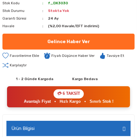
Stok Kodu
f_DX3030
Stok Durumu
Stokta Yok
Garanti Süresi
24 Ay
Havale
(%2,00 Havale/EFT indirimi)
Gelince Haber Ver
Fiyatı Düşünce Haber Ver
Tavsiye Et
Karşılaştır
1 - 2 Günde Kargoda
Kargo Bedava
💳 6 TAKSİT
Avantajlı Fiyat
•
Hızlı Kargo
•
Sınırlı Stok !
Ürün Bilgisi