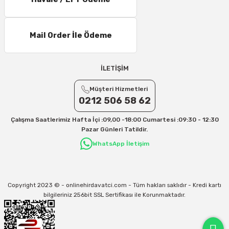
25 – 30 Desi/Kg= 409,50 TL- 434,90 TL
Ek Desi Ücretleri
Mail Order İle Ödeme
Yurtiçi Kargo için 30 Desi sonrası her +1 Desi: 13 TL
Aras Kargo için 30 Desi sonrası her +1 Desi: 17 TL
İLETİŞİM
İletişim
Müşteri Hizmetleri
Kargo ve teslimat süreçleriyle ilgili tüm sorularınız için bizimle iletişime
geçebilirsiniz:
0212 506 58 62
31/12/2026 Tarihine Kadar Geçerlidir
Çalışma Saatlerimiz Hafta İçi :09,00 -18:00 Cumartesi :09:30 - 12:30
Kargo İle İlgili sorunlarınız için
info@onlinehirdavatci.com
mail adresimize
Pazar Günleri Tatildir.
yazabilirsiniz
WhatsApp İletişim
Copyright 2023 © - onlinehirdavatci.com - Tüm hakları saklıdır - Kredi kartı
bilgileriniz 256bit SSL Sertifikası ile Korunmaktadır.