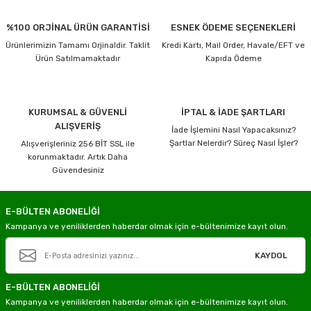
Bu ürüne benzer farklı alternatifler olmalı.
Ücretsiz gönderimlerimizin tamamı
Aras Kargo
ile gerçekleştirilmektedir.
%100 ORJİNAL ÜRÜN GARANTİSİ
ESNEK ÖDEME SEÇENEKLERİ
Kargo Hesaplama Örnekleri
Ürünlerimizin Tamamı Orjinaldir. Taklit
Kredi Kartı, Mail Order, Havale/EFT ve
4000 TL ve üzeri + 15 Desi/Kg’ye kadar Kargo Ücretsiz
Ürün Satılmamaktadır
Kapıda Ödeme
4000 TL ve üzeri + 16 Desi/Kg 1 Desilik ücret yansır
Gönder
4000 TL ve üzeri + 20 Desi/Kg 5 Desilik ücret yansır
KURUMSAL & GÜVENLİ
İPTAL & İADE ŞARTLARI
3999 TL ve altı + 15 Desi/Kg Kargo ücreti müşteriye aittir
ALIŞVERİŞ
İade İşlemini Nasıl Yapacaksınız?
Ürün açıklamasında
“Kargo Bedava”
ibaresi bulunan ürünler Desi sınırı
Şartlar Nelerdir? Süreç Nasıl İşler?
Alışverişleriniz 256 BİT SSL ile
olmadan ücretsiz gönderilir
korunmaktadır. Artık Daha
Güvendesiniz
Ambar Taşımacılığı Bilgilendirmesi
100 Kg ve üzeri ürünlerde ambar taşımacılığı kullanılmaktadır.
E-BÜLTEN ABONELİĞİ
Ürün açıklamasında “Kargo Bedava” ibaresi bulunan ürünler ücretsiz gönderilir.
Kampanya ve yeniliklerden haberdar olmak için e-bültenimize kayıt olun.
4000 TL ve üzeri, 15 Desi/Kg’ye kadar olan ambar gönderileri ücretsizdir.
4000 TL altındaki veya 15 Desi/Kg üzerindeki gönderiler ücretlendirmeye tabidir.
KAYDOL
Önemli Bilgilendirme
E-BÜLTEN ABONELİĞİ
Ürün açıklamasında
“Kargo Bedava”
ibaresi bulunan ürünler ücretsiz
Kampanya ve yeniliklerden haberdar olmak için e-bültenimize kayıt olun.
gönderilir.