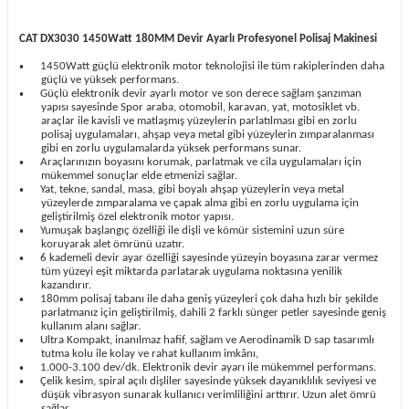
CAT DX3030 1450Watt 180MM Devir Ayarlı Profesyonel Polisaj Makinesi
1450Watt güçlü elektronik motor teknolojisi ile tüm rakiplerinden daha
•
güçlü ve yüksek performans.
Güçlü elektronik devir ayarlı motor ve son derece sağlam şanzıman
•
yapısı sayesinde Spor araba, otomobil, karavan, yat, motosiklet vb.
araçlar ile kavisli ve matlaşmış yüzeylerin parlatılması gibi en zorlu
polisaj uygulamaları, ahşap veya metal gibi yüzeylerin zımparalanması
gibi en zorlu uygulamalarda yüksek performans sunar.
Araçlarınızın boyasını korumak, parlatmak ve cila uygulamaları için
•
mükemmel sonuçlar elde etmenizi sağlar.
Yat, tekne, sandal, masa, gibi boyalı ahşap yüzeylerin veya metal
•
yüzeylerde zımparalama ve çapak alma gibi en zorlu uygulama için
geliştirilmiş özel elektronik motor yapısı.
Yumuşak başlangıç özelliği ile dişli ve kömür sistemini uzun süre
•
koruyarak alet ömrünü uzatır.
6 kademeli devir ayar özelliği sayesinde yüzeyin boyasına zarar vermez
•
tüm yüzeyi eşit miktarda parlatarak uygulama noktasına yenilik
kazandırır.
180mm polisaj tabanı ile daha geniş yüzeyleri çok daha hızlı bir şekilde
•
parlatmanız için geliştirilmiş, dahili 2 farklı sünger petler sayesinde geniş
kullanım alanı sağlar.
Ultra Kompakt, inanılmaz hafif, sağlam ve Aerodinamik D sap tasarımlı
•
tutma kolu ile kolay ve rahat kullanım imkânı,
1.000-3.100 dev/dk. Elektronik devir ayarı ile mükemmel performans.
•
Çelik kesim, spiral açılı dişliler sayesinde yüksek dayanıklılık seviyesi ve
•
düşük vibrasyon sunarak kullanıcı verimliliğini arttırır. Uzun alet ömrü
sağlar.