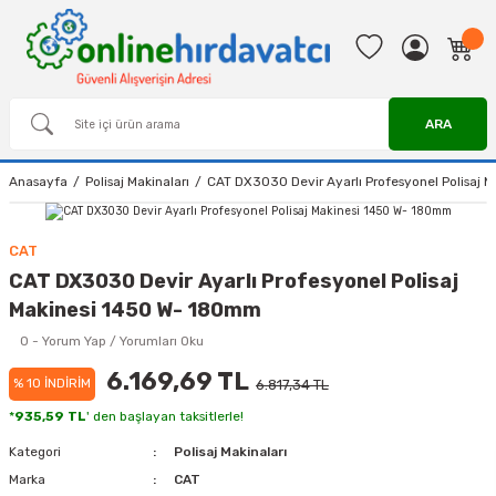
ARA
Anasayfa
Polisaj Makinaları
CAT DX3030 Devir Ayarlı Profesyonel Polisaj
CAT
CAT DX3030 Devir Ayarlı Profesyonel Polisaj
Makinesi 1450 W- 180mm
0 - Yorum Yap / Yorumları Oku
6.169,69 TL
% 10 İNDİRİM
6.817,34 TL
*
935,59 TL
' den başlayan taksitlerle!
Kategori
Polisaj Makinaları
Marka
CAT