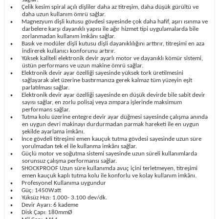
Çelik kesim spiral açılı dişliler daha az titreşim, daha düşük gürültü ve
•
daha uzun kullanım ömrü sağlar.
Magnezyum dişli kutusu gövdesi sayesinde çok daha hafif, aşırı ısınma ve
•
darbelere karşı dayanıklı yapısı ile ağır hizmet tipi uygulamalarda bile
zorlanmadan kullanım imkânı sağlar.
Basık ve modüler dişli kutusu dişli dayanıklılığını arttırır, titreşimi en aza
•
indirerek kullanıcı konforunu artırır.
Yüksek kaliteli elektronik devir ayarlı motor ve dayanıklı kömür sistemi,
•
üstün performans ve uzun makine ömrü sağlar.
Elektronik devir ayar özelliği sayesinde yüksek tork üretilmesini
•
sağlayarak alet üzerine bastırmanıza gerek kalmaz tüm yüzeyin eşit
parlatılması sağlar.
Elektronik devir ayar özelliği sayesinde en düşük devirde bile sabit devir
•
sayısı sağlar, en zorlu polisaj veya zımpara işlerinde maksimum
performans sağlar.
Tutma kolu üzerine entegre devir ayar düğmesi sayesinde çalışma anında
•
en uygun devri makinayı durdurmadan parmak hareketi ile en uygun
şekilde ayarlama imkânı.
İnce gövdeli titreşimi emen kauçuk tutma gövdesi sayesinde uzun süre
•
yorulmadan tek el ile kullanma imkânı sağlar.
Güçlü motor ve soğutma sistemi sayesinde uzun süreli kullanımlarda
•
sorunsuz çalışma performansı sağlar.
SHOCKPROOF Uzun süre kullanımda avuç içini terletmeyen, titreşimi
•
emen kauçuk kaplı tutma kolu ile konforlu ve kolay kullanım imkânı.
Profesyonel Kullanıma uygundur
•
Güç: 1450Watt
•
Yüksüz Hızı: 1.000- 3.100 dev/dk.
•
Devir Ayarı: 6 kademe
•
Disk Çapı: 180mmØ
•