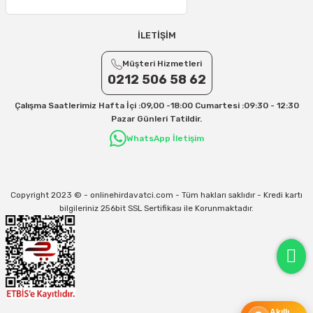
Yurtiçi Kargo için 30 Desi sonrası her +1 Desi: 13 TL
Aras Kargo için 30 Desi sonrası her +1 Desi: 17 TL
İLETİŞİM
İletişim
Müşteri Hizmetleri
Kargo ve teslimat süreçleriyle ilgili tüm sorularınız için bizimle iletişime
geçebilirsiniz:
0212 506 58 62
31/12/2026 Tarihine Kadar Geçerlidir
Çalışma Saatlerimiz Hafta İçi :09,00 -18:00 Cumartesi :09:30 - 12:30
Kargo İle İlgili sorunlarınız için
info@onlinehirdavatci.com
mail adresimize
Pazar Günleri Tatildir.
yazabilirsiniz
WhatsApp İletişim
Copyright 2023 © - onlinehirdavatci.com - Tüm hakları saklıdır - Kredi kartı
bilgileriniz 256bit SSL Sertifikası ile Korunmaktadır.
Akıllı