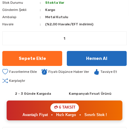
Stok Durumu
Stokta Var
Gönderim Şekli
Kargo
Ambalajı
Metal Kutulu
Havale
(%2,00 Havale/EFT indirimi)
Sepete Ekle
Hemen Al
Fiyatı Düşünce Haber Ver
Tavsiye Et
Karşılaştır
2 - 3 Günde Kargoda
Kampanyalı Fırsat Ürünü
💳 6 TAKSİT
Avantajlı Fiyat
•
Hızlı Kargo
•
Sınırlı Stok !