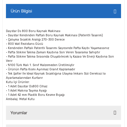
Ürün Bilgisi
Daystar Ds 800 Boru Kaynak Makinası
· Daystar Kendınden Paftalı Boru Kaynak Makinası (Patentli Tasarım)
· Çalışma Sıcaklık Aralığı 270-300 Derece
· 800 Wat Rezistans Gücü
· Kendınden Paftalı Patentlı Tasarımı Sayesınde Pafta Kaybı Yaşamassınız
· Pafta Sökme Takma Zaman Kaybına Son Veren Tasarama Sahıptır
· Pafta Sökme Takma Sırasında Oluşabılecek İş Kazası Ve Enerji Kaybına Son
Verır
· %100 Türk Malı 1. Sınıf Malzemeden Üretilmiştir
· Ürünün Pafta Kısmı Aşınmaz Granıt Kaplamadır
· Tek Şalter Ile Ideal Kaynak Sıcaklığına Ulaşma İmkanı Sizi Gereksız Isı
Ayarlamalarından Kurtarır
Kutu İçi Ürünler:
· 1 Adet Daystar Ds800 Cihaz
· 1 Adet Makına Taşıma Ayağı
· 1 Adet 42 mm Plastik Boru Kesme Bıçağı
Ambalaj: Metal Kutu
Yorumlar