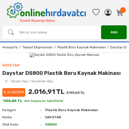
ARA
Anasayfa
Tesisat Ekipmanları
Plastik Boru Kaynak Makinaları
Daystar DS8
DAYSTAR
Daystar DS800 Plastik Boru Kaynak Makinası
0 - Yorum Yap / Yorumları Oku
2.016,91 TL
% 36 İNDİRİM
3.141,60 TL
*
305,85 TL
' den başlayan taksitlerle!
Kategori
Plastik Boru Kaynak Makinaları
Marka
DAYSTAR
Stok Kodu
DS800