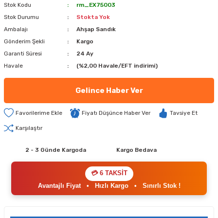
Stok Kodu
rm_EX75003
Stok Durumu
Stokta Yok
Ambalajı
Ahşap Sandık
Gönderim Şekli
Kargo
Garanti Süresi
24 Ay
Havale
(%2,00 Havale/EFT indirimi)
Gelince Haber Ver
Fiyatı Düşünce Haber Ver
Tavsiye Et
Karşılaştır
2 - 3 Günde Kargoda
Kargo Bedava
💳 6 TAKSİT
Avantajlı Fiyat
•
Hızlı Kargo
•
Sınırlı Stok !