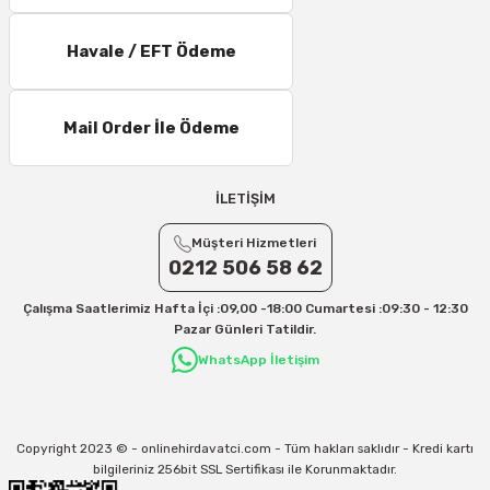
25 – 30 Desi/Kg= 409,50 TL- 434,90 TL
Ek Desi Ücretleri
Havale / EFT Ödeme
Yurtiçi Kargo için 30 Desi sonrası her +1 Desi: 13 TL
Aras Kargo için 30 Desi sonrası her +1 Desi: 17 TL
Mail Order İle Ödeme
İletişim
Kargo ve teslimat süreçleriyle ilgili tüm sorularınız için bizimle iletişime
geçebilirsiniz:
İLETİŞİM
31/12/2026 Tarihine Kadar Geçerlidir
Müşteri Hizmetleri
Kargo İle İlgili sorunlarınız için
info@onlinehirdavatci.com
mail adresimize
0212 506 58 62
yazabilirsiniz
Çalışma Saatlerimiz Hafta İçi :09,00 -18:00 Cumartesi :09:30 - 12:30
Pazar Günleri Tatildir.
WhatsApp İletişim
Copyright 2023 © - onlinehirdavatci.com - Tüm hakları saklıdır - Kredi kartı
bilgileriniz 256bit SSL Sertifikası ile Korunmaktadır.