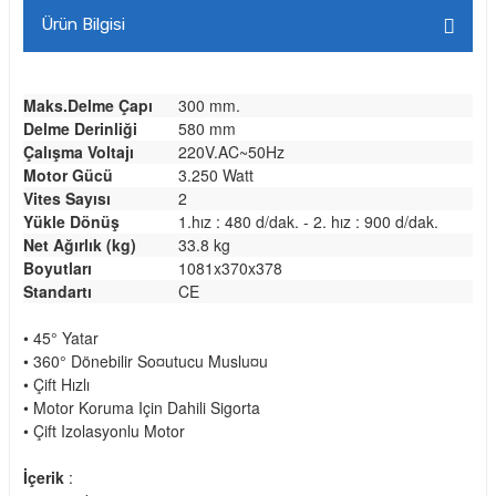
Ürün Bilgisi
Maks.Delme Çapı
300 mm.
Delme Derinliği
580 mm
Çalışma Voltajı
220V.AC~50Hz
Motor Gücü
3.250 Watt
Vites Sayısı
2
Yükle Dönüş
1.hız : 480 d/dak. - 2. hız : 900 d/dak.
Net Ağırlık (kg)
33.8 kg
Boyutları
1081x370x378
Standartı
CE
• 45° Yatar
•
360° Dönebilir So¤utucu Muslu¤u
•
Çift Hızlı
•
Motor Koruma Için Dahili Sigorta
•
Çift Izolasyonlu Motor
İçerik
: