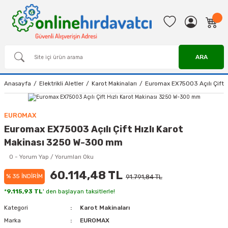
ARA
Anasayfa
Elektrikli Aletler
Karot Makinaları
Euromax EX75003 Açılı Çift 
EUROMAX
Euromax EX75003 Açılı Çift Hızlı Karot
Makinası 3250 W-300 mm
0 - Yorum Yap / Yorumları Oku
60.114,48 TL
% 35 İNDİRİM
91.791,84 TL
*
9.115,93 TL
' den başlayan taksitlerle!
Kategori
Karot Makinaları
Marka
EUROMAX