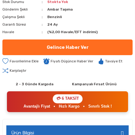
Stok Durumu
Stokta Yok
Gönderim Şekli
Ambar Taşıma
Çalışma Şekli
Benzinli
Garanti Süresi
24 Ay
Havale
(%2,00 Havale/EFT indirimi)
Gelince Haber Ver
Fiyatı Düşünce Haber Ver
Tavsiye Et
Karşılaştır
2 - 3 Günde Kargoda
Kampanyalı Fırsat Ürünü
💳 6 TAKSİT
Avantajlı Fiyat
•
Hızlı Kargo
•
Sınırlı Stok !
Ürün Bilgisi