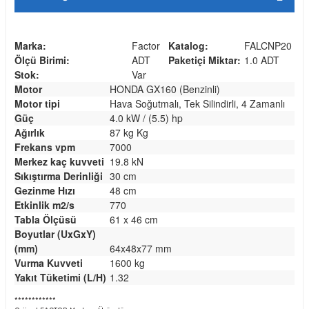
Marka:
Factor
Katalog:
FALCNP20
Ölçü Birimi:
ADT
Paketiçi Miktar:
1.0 ADT
Stok:
Var
Motor
HONDA GX160 (Benzinli)
Motor tipi
Hava Soğutmalı, Tek Silindirli, 4 Zamanlı
Güç
4.0 kW / (5.5) hp
Ağırlık
87 kg Kg
Frekans vpm
7000
Merkez kaç kuvveti
19.8 kN
Sıkıştırma Derinliği
30 cm
Gezinme Hızı
48 cm
Etkinlik m2/s
770
Tabla Ölçüsü
61 x 46 cm
Boyutlar (UxGxY)
(mm)
64x48x77 mm
Vurma Kuvveti
1600 kg
Yakıt Tüketimi (L/H)
1.32
************