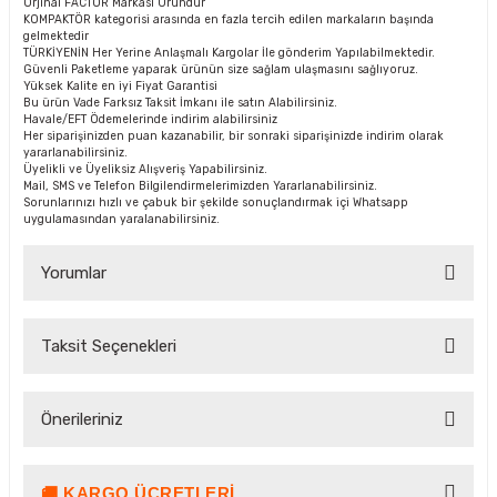
Orjinal FACTOR Markası Üründür
KOMPAKTÖR kategorisi arasında en fazla tercih edilen markaların başında
gelmektedir
TÜRKİYENİN Her Yerine Anlaşmalı Kargolar İle gönderim Yapılabilmektedir.
Güvenli Paketleme yaparak ürünün size sağlam ulaşmasını sağlıyoruz.
Yüksek Kalite en iyi Fiyat Garantisi
Bu ürün Vade Farksız Taksit İmkanı ile satın Alabilirsiniz.
Havale/EFT Ödemelerinde indirim alabilirsiniz
Her siparişinizden puan kazanabilir, bir sonraki siparişinizde indirim olarak
yararlanabilirsiniz.
Üyelikli ve Üyeliksiz Alışveriş Yapabilirsiniz.
Mail, SMS ve Telefon Bilgilendirmelerimizden Yararlanabilirsiniz.
Sorunlarınızı hızlı ve çabuk bir şekilde sonuçlandırmak içi Whatsapp
uygulamasından yaralanabilirsiniz.
Yorumlar
Taksit Seçenekleri
Bu ürüne ilk yorumu siz yapın!
Önerileriniz
Yorum Yaz Puan Kazan
🚚 KARGO ÜCRETLERI