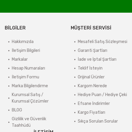
Ürün açıklamasında “Kargo Bedava” ibaresi bulunan ürünler ücretsiz gön
4000 TL ve üzeri, 15 Desi/Kg’ye kadar olan ambar gönderileri ücretsizd
BİLGİLER
MÜŞTERİ SERVİSİ
4000 TL altındaki veya 15 Desi/Kg üzerindeki gönderiler ücretlendirmey
Önemli Bilgilendirme
Hakkımızda
Mesafeli Satış Sözleşmesi
İletişim Bilgileri
Garanti Şartları
Ürün açıklamasında
“Kargo Bedava”
ibaresi bulunan ürünler ücretsiz g
Markalar
İade ve İptal Şartları
Sistem tarafından otomatik ücret çıkmasa bile, 4000 TL altındaki sipariş
Hesap Numaraları
Teklif İsteyin
4000 TL ve üzeri, 15 Desi/Kg’ye kadar olan siparişlerde kargo ücreti al
İletişim Formu
Orijinal Ürünler
Kargo ücretleri, alışveriş sırasında adres bilgileriniz tamamlandıktan
Marka Bilgilendirme
Kargom Nerede
>
Güncel Kargo Ücretleri
Kurumsal Satış /
Hediye Puan / Hediye Çeki
Kurumsal Çözümler
Efsane İndirimler
Desi / Kg Aras Kargo- Yurtiçi Kargo
BLOG
Kargo Fiyatları
1 Desi/Kg= 139,90 TL- 159,90 TL
Gizlilik ve Güvenlik
Sıkça Sorulan Sorular
Taahhüdü
2 Desi/Kg= 149,90 TL- 174,80 TL