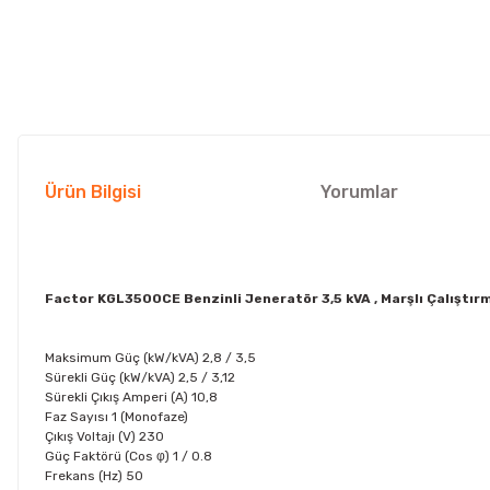
Ürün Bilgisi
Yorumlar
Factor KGL3500CE Benzinli Jeneratör 3,5 kVA , Marşlı Çalıştır
Maksimum Güç (kW/kVA)
2,8 / 3,5
Sürekli Güç (kW/kVA)
2,5 / 3,12
Sürekli Çıkış Amperi (A)
10,8
Faz Sayısı
1 (Monofaze)
Çıkış Voltajı (V)
230
Güç Faktörü (Cos φ)
1 / 0.8
Frekans (Hz)
50