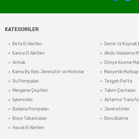
derilir.
ir.
KATEGORİLER
e tabidir.
Beta El Aletleri
Demir-İz Kaynak 
Kanca El Aletleri
Akülü Vidalama M
önderilir.
Armak
Gönye Kesme Mak
lerde kargo ücreti karşı ödemeli olarak yansıtılabilir.
Kama By Reis Jeneratör ve Motorlar
Manyetik Matkap
ınmaz.
Su Pompaları
Tezgah Pafta
 sonra sistem tarafından otomatik olarak hesaplanmaktadır.
Mengene Çeşitleri
Takım Çantaları
İşkenceler
Aktarma Transfe
Badana Pompaları
Jeneratörler
Boya Tabancaları
Boru Bukme
Havalı El Aletleri