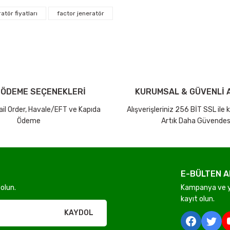
atör fiyatları
factor jeneratör
iniz ücretsiz kargo avantajı ile gönderilmektedir.
tutar ve desi sınırına bakılmaksızın ücretsiz olarak gönderilmektedir.
dir.
 ÖDEME SEÇENEKLERİ
KURUMSAL & GÜVENLİ A
Mail Order, Havale/EFT ve Kapıda
Alışverişleriniz 256 BİT SSL ile
Ödeme
Artık Daha Güvendes
Gönder
E-BÜLTEN A
olun.
Kampanya ve ye
rı olmadan ücretsiz gönderilir
kayıt olun.
KAYDOL