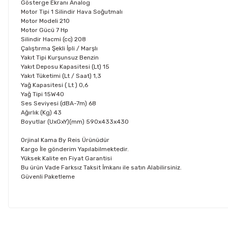
Gösterge Ekranı
Analog
Motor Tipi
1 Silindir Hava Soğutmalı
Motor Modeli
210
Motor Gücü
7 Hp
Silindir Hacmi (cc)
208
Çalıştırma Şekli
İpli / Marşlı
Yakıt Tipi
Kurşunsuz Benzin
Yakıt Deposu Kapasitesi (Lt)
15
Yakıt Tüketimi (Lt / Saat)
1,3
Yağ Kapasitesi ( Lt )
0,6
Yağ Tipi
15W40
Ses Seviyesi (dBA-7m)
68
Ağırlık (Kg)
43
Boyutlar (UxGxY)(mm)
590x433x430
Orjinal Kama By Reis Ürünüdür
Kargo İle gönderim Yapılabilmektedir.
Yüksek Kalite en Fiyat Garantisi
Bu ürün Vade Farksız Taksit İmkanı ile satın Alabilirsiniz.
Güvenli Paketleme
Bu ürünün fiyat bilgisi, resim, ürün açıklamalarında ve diğer konul