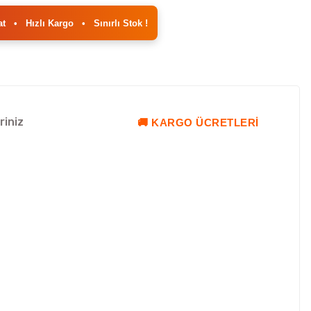
at
•
Hızlı Kargo
•
Sınırlı Stok !
riniz
🚚 KARGO ÜCRETLERI