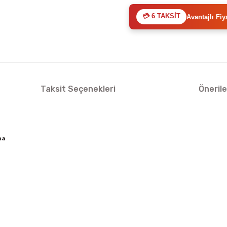
💳 6 TAKSİT
Avantajlı Fiy
Taksit Seçenekleri
Önerile
ma