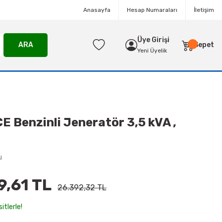
Anasayfa
Hesap Numaraları
İletişim
Üye Girişi
ARA
Sepet
Yeni Üyelik
 Benzinli Jeneratör 3,5 kVA ,
u
9,61 TL
26.392,32 TL
itlerle!