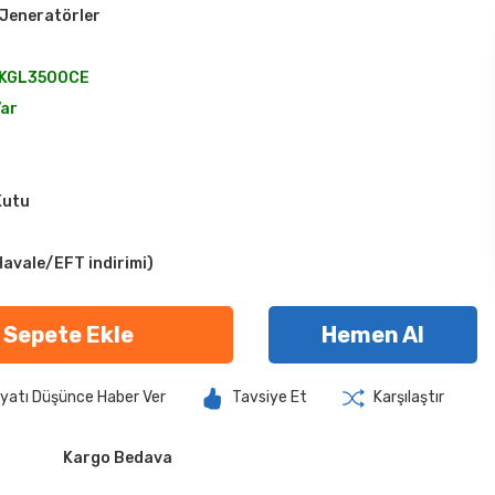
 Jeneratörler
KGL3500CE
Var
Kutu
avale/EFT indirimi)
Sepete Ekle
Hemen Al
iyatı Düşünce Haber Ver
Tavsiye Et
Karşılaştır
Kargo Bedava