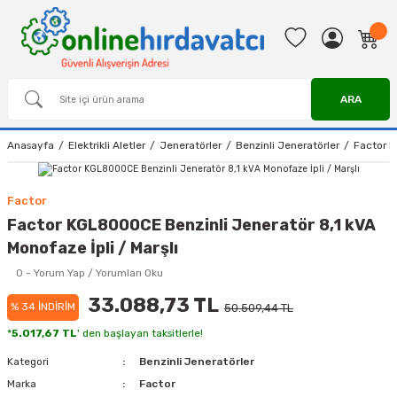
ARA
Anasayfa
Elektrikli Aletler
Jeneratörler
Benzinli Jeneratörler
Factor K
Factor
Factor KGL8000CE Benzinli Jeneratör 8,1 kVA
Monofaze İpli / Marşlı
0 - Yorum Yap / Yorumları Oku
33.088,73 TL
% 34 İNDİRİM
50.509,44 TL
*
5.017,67 TL
' den başlayan taksitlerle!
Kategori
Benzinli Jeneratörler
Marka
Factor