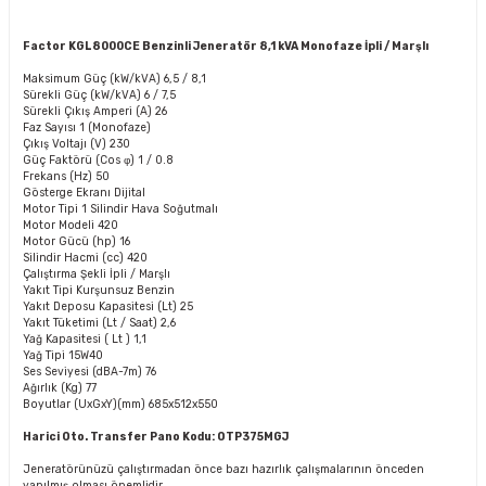
Factor KGL8000CE Benzinli Jeneratör 8,1 kVA Monofaze İpli / Marşlı
Maksimum Güç (kW/kVA)
6,5 / 8,1
Sürekli Güç (kW/kVA)
6 / 7,5
Sürekli Çıkış Amperi (A)
26
Faz Sayısı
1 (Monofaze)
Çıkış Voltajı (V)
230
Güç Faktörü (Cos φ)
1 / 0.8
Frekans (Hz)
50
Gösterge Ekranı
Dijital
Motor Tipi
1 Silindir Hava Soğutmalı
Motor Modeli
420
Motor Gücü (hp)
16
Silindir Hacmi (cc)
420
Çalıştırma Şekli
İpli / Marşlı
Yakıt Tipi
Kurşunsuz Benzin
Yakıt Deposu Kapasitesi (Lt)
25
Yakıt Tüketimi (Lt / Saat)
2,6
Yağ Kapasitesi ( Lt )
1,1
Yağ Tipi
15W40
Ses Seviyesi (dBA-7m)
76
Ağırlık (Kg)
77
Boyutlar (UxGxY)(mm)
685x512x550
Harici Oto. Transfer Pano Kodu: OTP375MGJ
Jeneratörünüzü çalıştırmadan önce bazı hazırlık çalışmalarının önceden
yapılmış olması önemlidir.