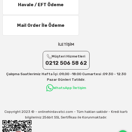
21 – 25 Desi/Kg= 357,90 TL-- 397,40 TL
Havale / EFT Ödeme
25 – 30 Desi/Kg= 409,50 TL- 434,90 TL
Ek Desi Ücretleri
Mail Order İle Ödeme
Yurtiçi Kargo için 30 Desi sonrası her +1 Desi: 13 TL
Aras Kargo için 30 Desi sonrası her +1 Desi: 17 TL
İLETİŞİM
İletişim
Müşteri Hizmetleri
Kargo ve teslimat süreçleriyle ilgili tüm sorularınız için bizimle iletişime
geçebilirsiniz:
0212 506 58 62
31/12/2026 Tarihine Kadar Geçerlidir
Çalışma Saatlerimiz Hafta İçi :09,00 -18:00 Cumartesi :09:30 - 12:30
Kargo İle İlgili sorunlarınız için
info@onlinehirdavatci.com
mail adresimize
Pazar Günleri Tatildir.
yazabilirsiniz
WhatsApp İletişim
Copyright 2023 © - onlinehirdavatci.com - Tüm hakları saklıdır - Kredi kartı
bilgileriniz 256bit SSL Sertifikası ile Korunmaktadır.