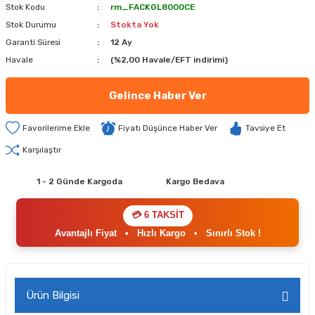
Stok Kodu
rm_FACKGL8000CE
Stok Durumu
Stokta Yok
Garanti Süresi
12 Ay
Havale
(%2,00 Havale/EFT indirimi)
Gelince Haber Ver
Fiyatı Düşünce Haber Ver
Tavsiye Et
Karşılaştır
1 - 2 Günde Kargoda
Kargo Bedava
💳 6 TAKSİT
Avantajlı Fiyat
•
Hızlı Kargo
•
Sınırlı Stok !
Ürün Bilgisi