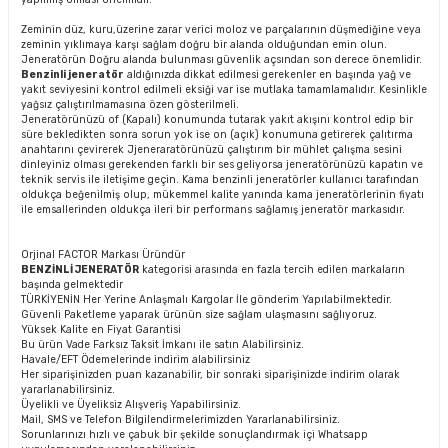
Zeminin düz, kuru,üzerine zarar verici moloz ve parçalarının düşmediğine veya
zeminin yıklımaya karşı sağlam doğru bir alanda olduğundan emin olun.
Jeneratörün Doğru alanda bulunması güvenlik açsından son derece önemlidir.
Benzinli jeneratör
aldığınızda dikkat edilmesi gerekenler en başında yağ ve
yakıt seviyesini kontrol edilmeli eksiği var ise mutlaka tamamlamalıdır. Kesinlikle
yağsız çalıştırılmamasına özen gösterilmeli.
Jeneratörünüzü of (Kapalı) konumunda tutarak yakıt akışını kontrol edip bir
süre bekledikten sonra sorun yok ise on (açık) konumuna getirerek çalıtırma
anahtarını çevirerek Jjeneraratörünüzü çalıştırım bir mühlet çalışma sesini
dinleyiniz olması gerekenden farklı bir ses geliyorsa jeneratörünüzü kapatın ve
teknik servis ile iletişime geçin. Kama benzinli jeneratörler kullanıcı tarafından
oldukça beğenilmiş olup, mükemmel kalite yanında kama jeneratörlerinin fiyatı
ile emsallerinden oldukça ileri bir performans sağlamış jeneratör markasıdır.
Orjinal FACTOR Markası Üründür
BENZİNLİ JENERATÖR
kategorisi arasında en fazla tercih edilen markaların
başında gelmektedir
TÜRKİYENİN Her Yerine Anlaşmalı Kargolar İle gönderim Yapılabilmektedir.
Güvenli Paketleme yaparak ürünün size sağlam ulaşmasını sağlıyoruz.
Yüksek Kalite en Fiyat Garantisi
Bu ürün Vade Farksız Taksit İmkanı ile satın Alabilirsiniz.
Havale/EFT Ödemelerinde indirim alabilirsiniz
Her siparişinizden puan kazanabilir, bir sonraki siparişinizde indirim olarak
yararlanabilirsiniz.
Üyelikli ve Üyeliksiz Alışveriş Yapabilirsiniz.
Mail, SMS ve Telefon Bilgilendirmelerimizden Yararlanabilirsiniz.
Sorunlarınızı hızlı ve çabuk bir şekilde sonuçlandırmak içi Whatsapp