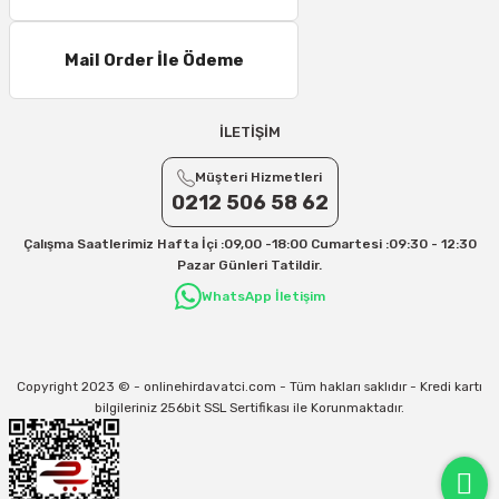
16 – 20 Desi/Kg= 307,50 TL- 371,80 TL
Mail Order İle Ödeme
21 – 25 Desi/Kg= 357,90 TL-- 397,40 TL
25 – 30 Desi/Kg= 409,50 TL- 434,90 TL
Ek Desi Ücretleri
İLETİŞİM
Yurtiçi Kargo için 30 Desi sonrası her +1 Desi: 13 TL
Müşteri Hizmetleri
Aras Kargo için 30 Desi sonrası her +1 Desi: 17 TL
0212 506 58 62
İletişim
Çalışma Saatlerimiz Hafta İçi :09,00 -18:00 Cumartesi :09:30 - 12:30
Kargo ve teslimat süreçleriyle ilgili tüm sorularınız için bizimle iletişime
Pazar Günleri Tatildir.
geçebilirsiniz:
WhatsApp İletişim
31/12/2026 Tarihine Kadar Geçerlidir
Kargo İle İlgili sorunlarınız için
info@onlinehirdavatci.com
mail adresimize
yazabilirsiniz
Copyright 2023 © - onlinehirdavatci.com - Tüm hakları saklıdır - Kredi kartı
bilgileriniz 256bit SSL Sertifikası ile Korunmaktadır.