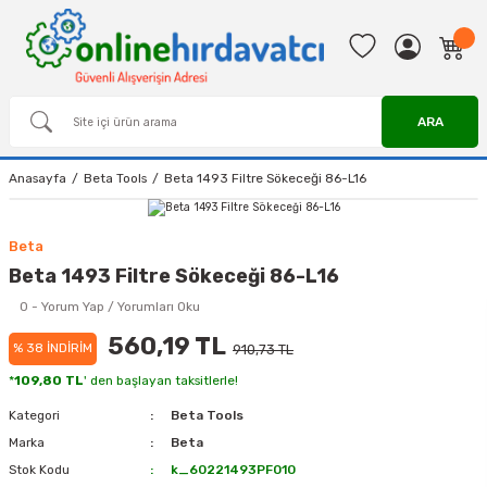
ARA
Anasayfa
Beta Tools
Beta 1493 Filtre Sökeceği 86-L16
Beta
Beta 1493 Filtre Sökeceği 86-L16
0 - Yorum Yap / Yorumları Oku
560,19 TL
% 38 İNDİRİM
910,73 TL
*
109,80 TL
' den başlayan taksitlerle!
Kategori
Beta Tools
Marka
Beta
Stok Kodu
k_60221493PF010