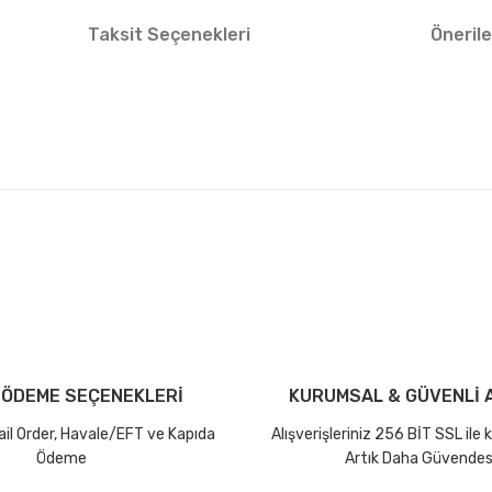
Taksit Seçenekleri
Önerile
arda yetersiz gördüğünüz noktaları öneri formunu kullanarak tarafımıza ilet
Bu ürüne ilk yorumu siz yapın!
iniz ücretsiz kargo avantajı ile gönderilmektedir.
Yorum Yaz Puan Kazan
tutar ve desi sınırına bakılmaksızın ücretsiz olarak gönderilmektedir.
 ÖDEME SEÇENEKLERİ
KURUMSAL & GÜVENLİ A
dir.
Mail Order, Havale/EFT ve Kapıda
Alışverişleriniz 256 BİT SSL ile
Ödeme
Artık Daha Güvendes