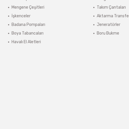
ınmaz.
Mengene Çeşitleri
Takım Çantaları
 sonra sistem tarafından otomatik olarak hesaplanmaktadır.
İşkenceler
Aktarma Transfe
Badana Pompaları
Jeneratörler
Boya Tabancaları
Boru Bukme
Havalı El Aletleri