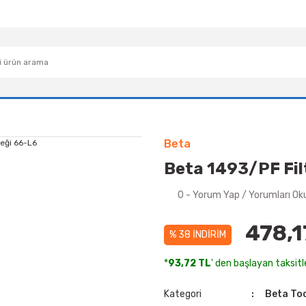
Beta
Beta 1493/PF Fil
0 - Yorum Yap / Yorumları Ok
478,1
% 38 İNDİRİM
*
93,72 TL
' den başlayan taksitle
Kategori
Beta To