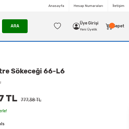
Anasayfa
Hesap Numaraları
İletişim
Üye Girişi
ARA
Sepet
Yeni Üyelik
tre Sökeceği 66-L6
u
7 TL
777,38 TL
rle!
ols