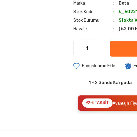
Marka
Beta
Stok Kodu
k_6022
Stok Durumu
Stokta 
Havale
(%2,00 H
F
1 - 2 Günde Kargoda
💳 6 TAKSİT
Avantajlı Fiy