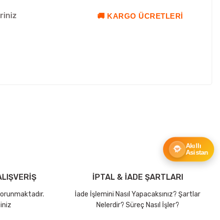
riniz
🚚 KARGO ÜCRETLERI
ebilirsiniz.
Akıllı
Asistan
LIŞVERİŞ
İPTAL & İADE ŞARTLARI
 korunmaktadır.
İade İşlemini Nasıl Yapacaksınız? Şartlar
iniz
Nelerdir? Süreç Nasıl İşler?