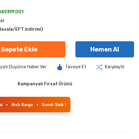
1493PF001
Var
avale/EFT indirimi)
Sepete Ekle
Hemen Al
iyatı Düşünce Haber Ver
Tavsiye Et
Karşılaştır
Kampanyalı Fırsat Ürünü
at
•
Hızlı Kargo
•
Sınırlı Stok !