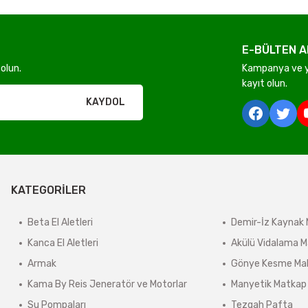
E-BÜLTEN A
Gönder
olun.
Kampanya ve ye
kayıt olun.
rı olmadan ücretsiz gönderilir
KAYDOL
derilir.
KATEGORİLER
ir.
e tabidir.
Beta El Aletleri
Demir-İz Kaynak 
Kanca El Aletleri
Akülü Vidalama M
Armak
Gönye Kesme Mak
önderilir.
Kama By Reis Jeneratör ve Motorlar
Manyetik Matkap
lerde kargo ücreti karşı ödemeli olarak yansıtılabilir.
Su Pompaları
Tezgah Pafta