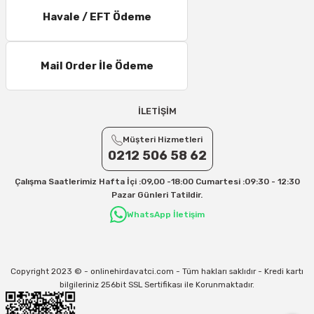
6 – 10 Desi/Kg= 237,90 TL- 257,40 TL
Havale / EFT Ödeme
11 – 15 Desi/Kg= 245,50 TL- 347,40 TL
16 – 20 Desi/Kg= 307,50 TL- 371,80 TL
Mail Order İle Ödeme
21 – 25 Desi/Kg= 357,90 TL-- 397,40 TL
25 – 30 Desi/Kg= 409,50 TL- 434,90 TL
Ek Desi Ücretleri
İLETİŞİM
Yurtiçi Kargo için 30 Desi sonrası her +1 Desi: 13 TL
Müşteri Hizmetleri
Aras Kargo için 30 Desi sonrası her +1 Desi: 17 TL
0212 506 58 62
İletişim
Çalışma Saatlerimiz Hafta İçi :09,00 -18:00 Cumartesi :09:30 - 12:30
Kargo ve teslimat süreçleriyle ilgili tüm sorularınız için bizimle iletişime
Pazar Günleri Tatildir.
geçebilirsiniz:
WhatsApp İletişim
31/12/2026 Tarihine Kadar Geçerlidir
Kargo İle İlgili sorunlarınız için
info@onlinehirdavatci.com
mail adresimize
yazabilirsiniz
Copyright 2023 © - onlinehirdavatci.com - Tüm hakları saklıdır - Kredi kartı
bilgileriniz 256bit SSL Sertifikası ile Korunmaktadır.