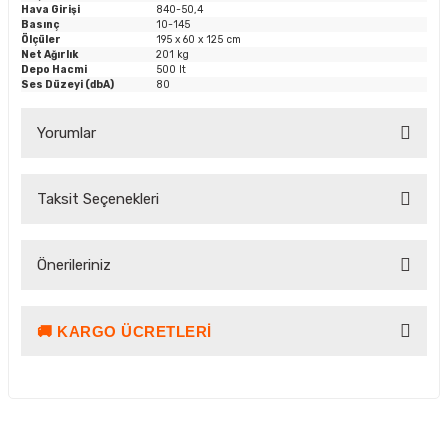
Hava Girişi
840-50,4
Basınç
10-145
Ölçüler
195 x 60 x 125 cm
Net Ağırlık
201 kg
Depo Hacmi
500 lt
Ses Düzeyi (dbA)
80
Yorumlar
Taksit Seçenekleri
Bu ürüne ilk yorumu siz yapın!
Önerileriniz
Yorum Yaz Puan Kazan
🚚 KARGO ÜCRETLERI
Bu ürünün fiyat bilgisi, resim, ürün açıklamalarında ve diğer
konularda yetersiz gördüğünüz noktaları öneri formunu
kullanarak tarafımıza iletebilirsiniz.
Görüş ve önerileriniz için teşekkür ederiz.
Ürün resmi kalitesiz, bozuk veya görüntülenemiyor.
Kargo ve Teslimat Bilgilendirmesi