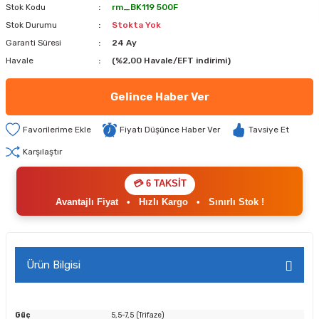
Stok Kodu
rm_BK119 500F
Stok Durumu
Stokta Yok
Garanti Süresi
24 Ay
Havale
(%2,00 Havale/EFT indirimi)
Gelince Haber Ver
Fiyatı Düşünce Haber Ver
Tavsiye Et
Karşılaştır
💳 6 TAKSİT
Avantajlı Fiyat
•
Hızlı Kargo
•
Sınırlı Stok !
Ürün Bilgisi
Güç
5,5-7,5 (Trifaze)