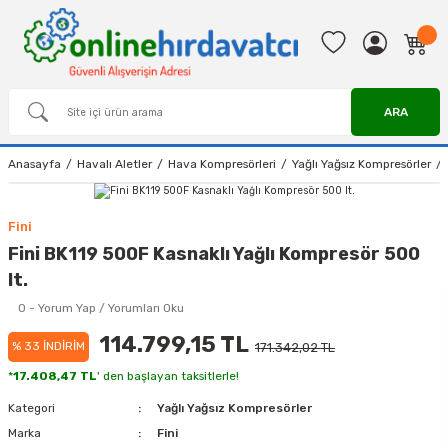
ARA
Anasayfa
Havalı Aletler
Hava Kompresörleri
Yağlı Yağsız Kompresörler
Fini
Fini BK119 500F Kasnaklı Yağlı Kompresör 500
lt.
0 - Yorum Yap / Yorumları Oku
114.799,15 TL
% 33 İNDİRİM
171.342,02 TL
*
17.408,47 TL
' den başlayan taksitlerle!
Kategori
Yağlı Yağsız Kompresörler
Marka
Fini