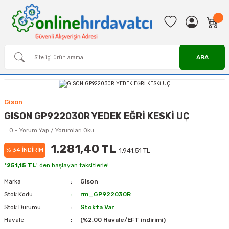
ARA
Gison
GISON GP922030R YEDEK EĞRİ KESKİ UÇ
0 - Yorum Yap / Yorumları Oku
1.281,40 TL
% 34 İNDİRİM
1.941,51 TL
*
251,15 TL
' den başlayan taksitlerle!
Marka
Gison
Stok Kodu
rm_GP922030R
Stok Durumu
Stokta Var
Havale
(%2,00 Havale/EFT indirimi)