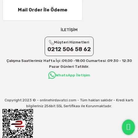
16 – 20 Desi/Kg= 307,50 TL- 371,80 TL
Mail Order İle Ödeme
21 – 25 Desi/Kg= 357,90 TL-- 397,40 TL
25 – 30 Desi/Kg= 409,50 TL- 434,90 TL
Ek Desi Ücretleri
İLETİŞİM
Yurtiçi Kargo için 30 Desi sonrası her +1 Desi: 13 TL
Müşteri Hizmetleri
Aras Kargo için 30 Desi sonrası her +1 Desi: 17 TL
0212 506 58 62
İletişim
Çalışma Saatlerimiz Hafta İçi :09,00 -18:00 Cumartesi :09:30 - 12:30
Kargo ve teslimat süreçleriyle ilgili tüm sorularınız için bizimle iletişime
Pazar Günleri Tatildir.
geçebilirsiniz:
WhatsApp İletişim
31/12/2026 Tarihine Kadar Geçerlidir
Kargo İle İlgili sorunlarınız için
info@onlinehirdavatci.com
mail adresimize
yazabilirsiniz
Copyright 2023 © - onlinehirdavatci.com - Tüm hakları saklıdır - Kredi kartı
bilgileriniz 256bit SSL Sertifikası ile Korunmaktadır.