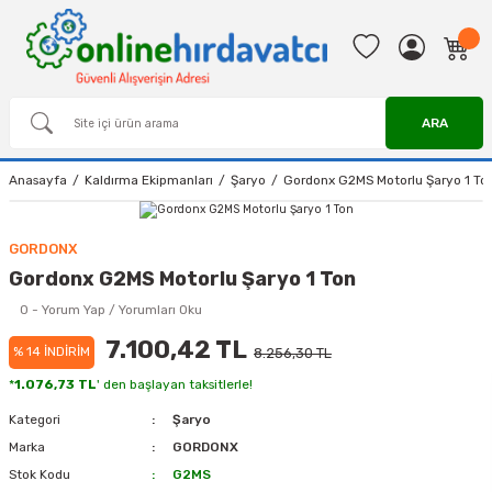
ARA
Anasayfa
Kaldırma Ekipmanları
Şaryo
Gordonx G2MS Motorlu Şaryo 1 To
GORDONX
Gordonx G2MS Motorlu Şaryo 1 Ton
0 - Yorum Yap / Yorumları Oku
7.100,42 TL
% 14 İNDİRİM
8.256,30 TL
*
1.076,73 TL
' den başlayan taksitlerle!
Kategori
Şaryo
Marka
GORDONX
Stok Kodu
G2MS