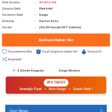
Stok Durumu
Stokta Yok
Çalışma Şekli
Elektrikli
Gönderim Şekli
Kargo
Ambalajı
Karton Kutu
Havale
(%2,00 Havale/EFT indirimi)
Gelince Haber Ver
Fiyatı Düşünce Haber Ver
Tavsiye Et
Karşılaştır
1 - 2 Günde Kargoda
Kargo Bedava
💳 6 TAKSİT
Avantajlı Fiyat
•
Hızlı Kargo
•
Sınırlı Stok !
Ürün Bilgisi