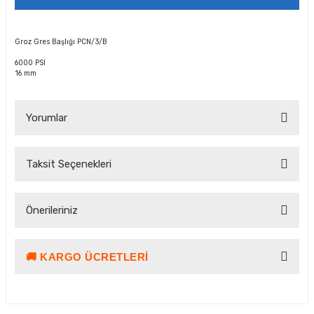
Groz Gres Başlığı PCN/3/B
6000 PSI
16 mm
Yorumlar
Taksit Seçenekleri
Bu ürüne ilk yorumu siz yapın!
Önerileriniz
Yorum Yaz Puan Kazan
🚚 KARGO ÜCRETLERI
Bu ürünün fiyat bilgisi, resim, ürün açıklamalarında ve diğer
konularda yetersiz gördüğünüz noktaları öneri formunu
kullanarak tarafımıza iletebilirsiniz.
Görüş ve önerileriniz için teşekkür ederiz.