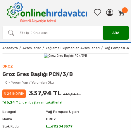
ARA
Anasayfa
Aksesuarlar
Yağlama Ekipmanları Aksesuarları
Yağ Pompası Uçl
GROZ
Groz Gres Başlığı PCN/3/B
0 - Yorum Yap / Yorumları Oku
337,94 TL
% 24 İNDİRİM
445,54 TL
*
66,24 TL
' den başlayan taksitlerle!
Kategori
Yağ Pompası Uçları
Marka
GROZ
Stok Kodu
k_6112043579