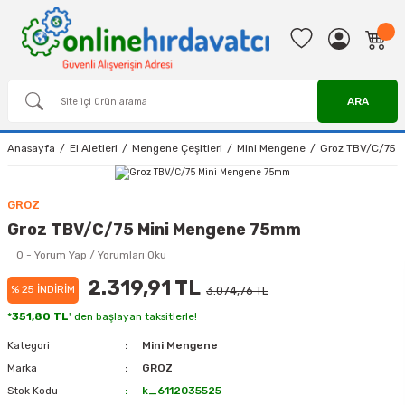
ARA
Anasayfa
El Aletleri
Mengene Çeşitleri
Mini Mengene
Groz TBV/C/75 
GROZ
Groz TBV/C/75 Mini Mengene 75mm
0 - Yorum Yap / Yorumları Oku
2.319,91 TL
% 25 İNDİRİM
3.074,76 TL
*
351,80 TL
' den başlayan taksitlerle!
Kategori
Mini Mengene
Marka
GROZ
Stok Kodu
k_6112035525