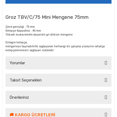
Groz TBV/C/75 Mini Mengene 75mm
Çene genişliği : 75 mm
Kelepçe Kapasitesi : 45 mm
Yüksek mukavemete dayanıklı gri döküm mengene
Entegre kelepçe,
mengeneye taşınabilirlik sağlayarak herhangi bir çalışma yüzeyine rahatça
kelepçelenmesini sağlayan sistemdir
Yorumlar
Taksit Seçenekleri
Bu ürüne ilk yorumu siz yapın!
Önerileriniz
Yorum Yaz Puan Kazan
🚚 KARGO ÜCRETLERI
Bu ürünün fiyat bilgisi, resim, ürün açıklamalarında ve diğer