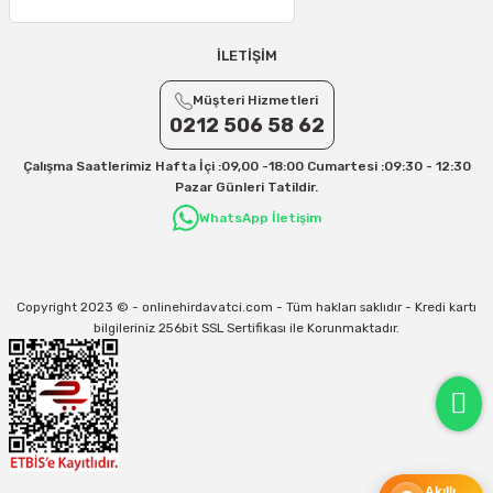
25 – 30 Desi/Kg= 409,50 TL- 434,90 TL
Ek Desi Ücretleri
İLETİŞİM
Yurtiçi Kargo için 30 Desi sonrası her +1 Desi: 13 TL
Müşteri Hizmetleri
Aras Kargo için 30 Desi sonrası her +1 Desi: 17 TL
0212 506 58 62
İletişim
Çalışma Saatlerimiz Hafta İçi :09,00 -18:00 Cumartesi :09:30 - 12:30
Kargo ve teslimat süreçleriyle ilgili tüm sorularınız için bizimle iletişime
Pazar Günleri Tatildir.
geçebilirsiniz:
WhatsApp İletişim
31/12/2026 Tarihine Kadar Geçerlidir
Kargo İle İlgili sorunlarınız için
info@onlinehirdavatci.com
mail adresimize
yazabilirsiniz
Copyright 2023 © - onlinehirdavatci.com - Tüm hakları saklıdır - Kredi kartı
bilgileriniz 256bit SSL Sertifikası ile Korunmaktadır.
Akıllı