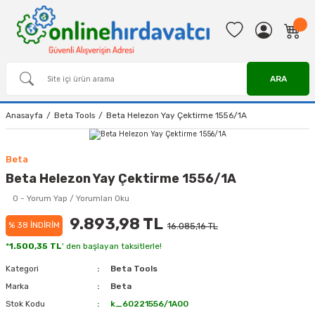
ARA
Anasayfa
Beta Tools
Beta Helezon Yay Çektirme 1556/1A
Beta
Beta Helezon Yay Çektirme 1556/1A
0 - Yorum Yap / Yorumları Oku
9.893,98 TL
% 38 İNDİRİM
16.085,16 TL
*
1.500,35 TL
' den başlayan taksitlerle!
Kategori
Beta Tools
Marka
Beta
Stok Kodu
k_60221556/1A00