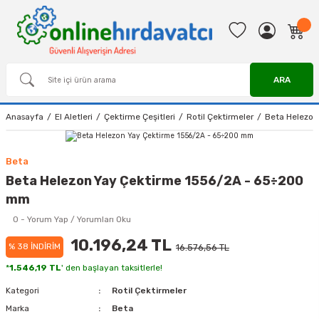
ARA
Anasayfa
El Aletleri
Çektirme Çeşitleri
Rotil Çektirmeler
Beta Helezon
Beta
Beta Helezon Yay Çektirme 1556/2A - 65÷200
mm
0 - Yorum Yap / Yorumları Oku
10.196,24 TL
% 38 İNDİRİM
16.576,56 TL
*
1.546,19 TL
' den başlayan taksitlerle!
Kategori
Rotil Çektirmeler
Marka
Beta