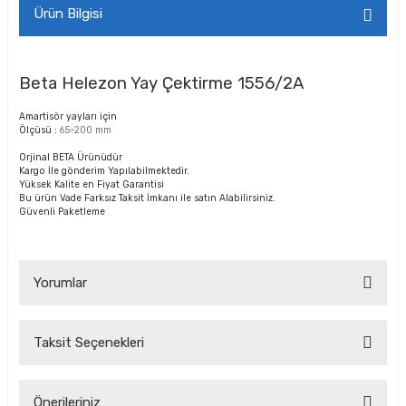
Ürün Bilgisi
Beta Helezon Yay Çektirme 1556/2A
Amartisör yayları için
Ölçüsü :
65÷200 mm
Orjinal BETA Ürünüdür
Kargo İle gönderim Yapılabilmektedir.
Yüksek Kalite en Fiyat Garantisi
Bu ürün Vade Farksız Taksit İmkanı ile satın Alabilirsiniz.
Güvenli Paketleme
Yorumlar
Taksit Seçenekleri
Bu ürüne ilk yorumu siz yapın!
Önerileriniz