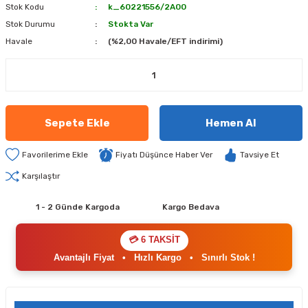
Stok Kodu
k_60221556/2A00
Stok Durumu
Stokta Var
Havale
(%2,00 Havale/EFT indirimi)
Sepete Ekle
Hemen Al
Fiyatı Düşünce Haber Ver
Tavsiye Et
Karşılaştır
1 - 2 Günde Kargoda
Kargo Bedava
💳 6 TAKSİT
Avantajlı Fiyat
•
Hızlı Kargo
•
Sınırlı Stok !