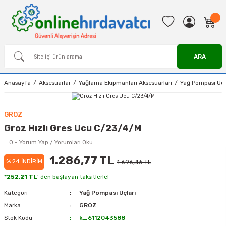
ARA
Anasayfa
Aksesuarlar
Yağlama Ekipmanları Aksesuarları
Yağ Pompası Uçl
GROZ
Groz Hızlı Gres Ucu C/23/4/M
0 - Yorum Yap / Yorumları Oku
1.286,77 TL
% 24 İNDİRİM
1.696,46 TL
*
252,21 TL
' den başlayan taksitlerle!
Kategori
Yağ Pompası Uçları
Marka
GROZ
Stok Kodu
k_6112043588