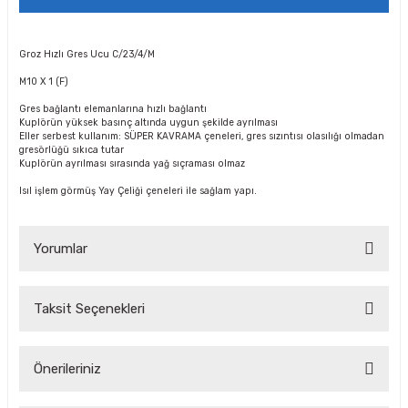
Groz Hızlı Gres Ucu C/23/4/M
M10 X 1 (F)
Gres bağlantı elemanlarına hızlı bağlantı
Kuplörün yüksek basınç altında uygun şekilde ayrılması
Eller serbest kullanım: SÜPER KAVRAMA çeneleri, gres sızıntısı olasılığı olmadan
gresörlüğü sıkıca tutar
Kuplörün ayrılması sırasında yağ sıçraması olmaz
Isıl işlem görmüş Yay Çeliği çeneleri ile sağlam yapı.
Yorumlar
Taksit Seçenekleri
Bu ürüne ilk yorumu siz yapın!
Önerileriniz
Yorum Yaz Puan Kazan