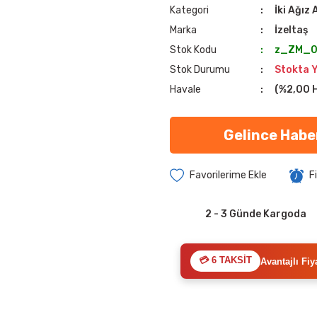
Kategori
İki Ağız
Marka
İzeltaş
Stok Kodu
z_ZM_0
Stok Durumu
Stokta 
Havale
(%2,00 H
Gelince Habe
F
2 - 3 Günde Kargoda
💳 6 TAKSİT
Avantajlı Fiy