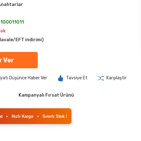
 Anahtarlar
100011011
Yok
avale/EFT indirimi)
r Ver
iyatı Düşünce Haber Ver
Tavsiye Et
Karşılaştır
Kampanyalı Fırsat Ürünü
at
•
Hızlı Kargo
•
Sınırlı Stok !