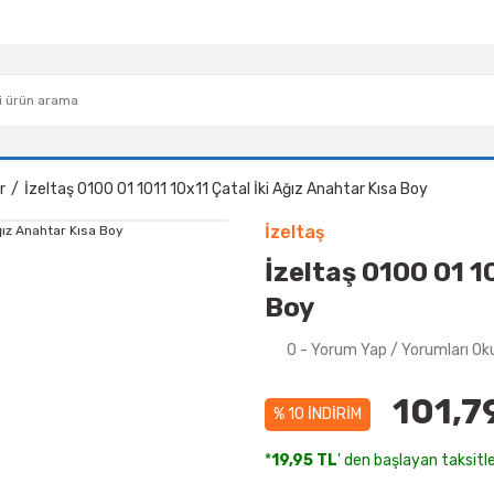
r
İzeltaş 0100 01 1011 10x11 Çatal İki Ağız Anahtar Kısa Boy
İzeltaş
İzeltaş 0100 01 1
Boy
0 - Yorum Yap / Yorumları Ok
101,7
% 10 İNDİRİM
*
19,95 TL
' den başlayan taksitle