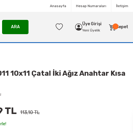
Anasayfa
Hesap Numaraları
İletişim
Üye Girişi
ARA
Sepet
Yeni Üyelik
011 10x11 Çatal İki Ağız Anahtar Kısa
u
9 TL
113,10 TL
rle!