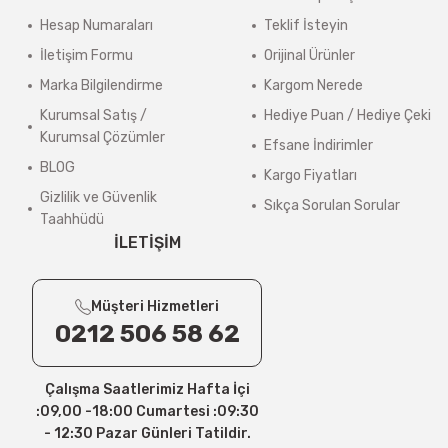
Hesap Numaraları
Teklif İsteyin
Sistem tarafından otomatik ücret çıkmasa bile, 4000 TL altındaki sipariş
İletişim Formu
Orijinal Ürünler
4000 TL ve üzeri, 15 Desi/Kg’ye kadar olan siparişlerde kargo ücreti al
Marka Bilgilendirme
Kargom Nerede
Kargo ücretleri, alışveriş sırasında adres bilgileriniz tamamlandıktan
Kurumsal Satış /
Hediye Puan / Hediye Çeki
>
Kurumsal Çözümler
Güncel Kargo Ücretleri
Efsane İndirimler
BLOG
Kargo Fiyatları
Desi / Kg Aras Kargo- Yurtiçi Kargo
Gizlilik ve Güvenlik
Sıkça Sorulan Sorular
1 Desi/Kg= 139,90 TL- 159,90 TL
Taahhüdü
İLETİŞİM
2 Desi/Kg= 149,90 TL- 174,80 TL
3 Desi/Kg= 167,50 TL- 184,90 TL
Müşteri Hizmetleri
4 Desi/Kg= 179,90 TL- 199,90 TL
0212 506 58 62
5 Desi/Kg= 198,20 TL- 212,30 TL
Çalışma Saatlerimiz Hafta İçi
6 – 10 Desi/Kg= 237,90 TL- 257,40 TL
:09,00 -18:00 Cumartesi :09:30
11 – 15 Desi/Kg= 245,50 TL- 347,40 TL
- 12:30 Pazar Günleri Tatildir.