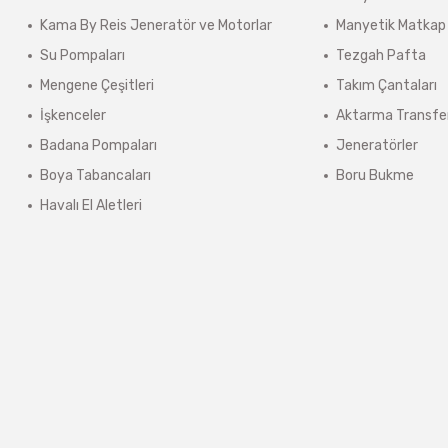
Kama By Reis Jeneratör ve Motorlar
Manyetik Matkap
lerde kargo ücreti karşı ödemeli olarak yansıtılabilir.
Su Pompaları
Tezgah Pafta
ınmaz.
Mengene Çeşitleri
Takım Çantaları
 sonra sistem tarafından otomatik olarak hesaplanmaktadır.
İşkenceler
Aktarma Transfe
Badana Pompaları
Jeneratörler
Boya Tabancaları
Boru Bukme
Havalı El Aletleri