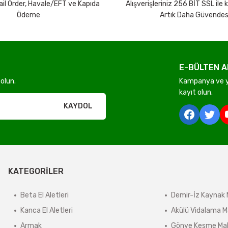
Mail Order, Havale/EFT ve Kapıda
Alışverişleriniz 256 BİT SSL ile
Ödeme
Artık Daha Güvendes
E-BÜLTEN A
Gönder
olun.
Kampanya ve ye
kayıt olun.
rı olmadan ücretsiz gönderilir
KAYDOL
derilir.
KATEGORİLER
ir.
e tabidir.
Beta El Aletleri
Demir-İz Kaynak 
Kanca El Aletleri
Akülü Vidalama M
Armak
Gönye Kesme Mak
önderilir.