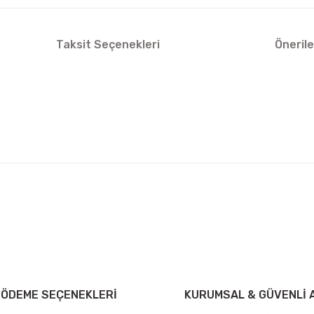
Taksit Seçenekleri
Önerile
arda yetersiz gördüğünüz noktaları öneri formunu kullanarak tarafımıza ilet
Bu ürüne ilk yorumu siz yapın!
iniz ücretsiz kargo avantajı ile gönderilmektedir.
Yorum Yaz Puan Kazan
tutar ve desi sınırına bakılmaksızın ücretsiz olarak gönderilmektedir.
 ÖDEME SEÇENEKLERİ
KURUMSAL & GÜVENLİ A
dir.