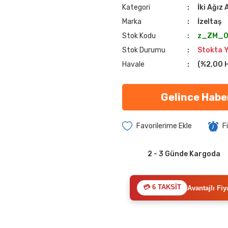
Kategori
İki Ağız
Marka
İzeltaş
Stok Kodu
z_ZM_0
Stok Durumu
Stokta 
Havale
(%2,00 H
Gelince Habe
F
2 - 3 Günde Kargoda
💳 6 TAKSİT
Avantajlı Fiy