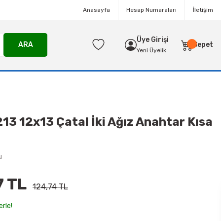
Anasayfa
Hesap Numaraları
İletişim
Üye Girişi
ARA
Sepet
Yeni Üyelik
213 12x13 Çatal İki Ağız Anahtar Kısa
u
7 TL
124,74 TL
erle!