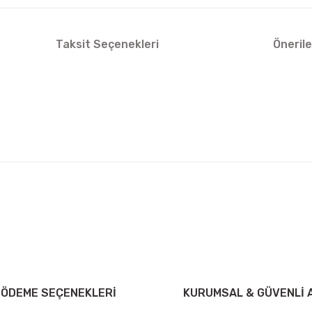
Taksit Seçenekleri
Önerile
arda yetersiz gördüğünüz noktaları öneri formunu kullanarak tarafımıza ilet
Bu ürüne ilk yorumu siz yapın!
iniz ücretsiz kargo avantajı ile gönderilmektedir.
Yorum Yaz Puan Kazan
tutar ve desi sınırına bakılmaksızın ücretsiz olarak gönderilmektedir.
 ÖDEME SEÇENEKLERİ
KURUMSAL & GÜVENLİ A
dir.