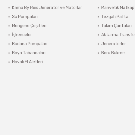
Kama By Reis Jeneratör ve Motorlar
Manyetik Matkap
lerde kargo ücreti karşı ödemeli olarak yansıtılabilir.
Su Pompaları
Tezgah Pafta
ınmaz.
Mengene Çeşitleri
Takım Çantaları
 sonra sistem tarafından otomatik olarak hesaplanmaktadır.
İşkenceler
Aktarma Transfe
Badana Pompaları
Jeneratörler
Boya Tabancaları
Boru Bukme
Havalı El Aletleri