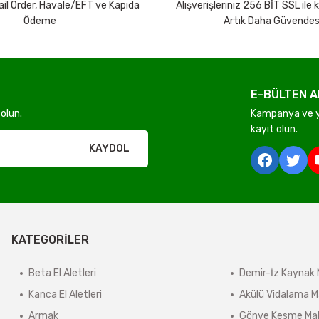
Mail Order, Havale/EFT ve Kapıda
Alışverişleriniz 256 BİT SSL ile
Ödeme
Artık Daha Güvendes
E-BÜLTEN A
Gönder
olun.
Kampanya ve ye
kayıt olun.
rı olmadan ücretsiz gönderilir
KAYDOL
derilir.
KATEGORİLER
ir.
e tabidir.
Beta El Aletleri
Demir-İz Kaynak 
Kanca El Aletleri
Akülü Vidalama M
Armak
Gönye Kesme Mak
önderilir.