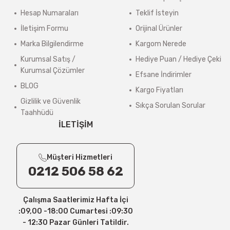
Hesap Numaraları
Teklif İsteyin
Sistem tarafından otomatik ücret çıkmasa bile, 4000 TL altındaki sipariş
İletişim Formu
Orijinal Ürünler
4000 TL ve üzeri, 15 Desi/Kg’ye kadar olan siparişlerde kargo ücreti al
Marka Bilgilendirme
Kargom Nerede
Kargo ücretleri, alışveriş sırasında adres bilgileriniz tamamlandıktan
Kurumsal Satış /
Hediye Puan / Hediye Çeki
>
Kurumsal Çözümler
Güncel Kargo Ücretleri
Efsane İndirimler
BLOG
Kargo Fiyatları
Desi / Kg Aras Kargo- Yurtiçi Kargo
Gizlilik ve Güvenlik
Sıkça Sorulan Sorular
1 Desi/Kg= 139,90 TL- 159,90 TL
Taahhüdü
İLETİŞİM
2 Desi/Kg= 149,90 TL- 174,80 TL
3 Desi/Kg= 167,50 TL- 184,90 TL
Müşteri Hizmetleri
4 Desi/Kg= 179,90 TL- 199,90 TL
0212 506 58 62
5 Desi/Kg= 198,20 TL- 212,30 TL
Çalışma Saatlerimiz Hafta İçi
6 – 10 Desi/Kg= 237,90 TL- 257,40 TL
:09,00 -18:00 Cumartesi :09:30
11 – 15 Desi/Kg= 245,50 TL- 347,40 TL
- 12:30 Pazar Günleri Tatildir.