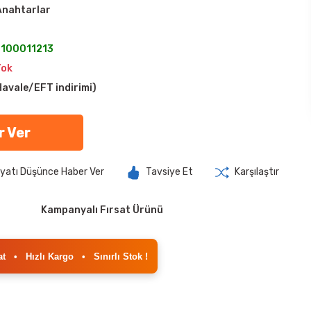
 Anahtarlar
100011213
Yok
avale/EFT indirimi)
r Ver
iyatı Düşünce Haber Ver
Tavsiye Et
Karşılaştır
Kampanyalı Fırsat Ürünü
at
•
Hızlı Kargo
•
Sınırlı Stok !