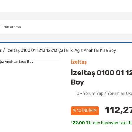
r
İzeltaş 0100 01 1213 12x13 Çatal İki Ağız Anahtar Kısa Boy
İzeltaş
İzeltaş 0100 01 1
Boy
0 - Yorum Yap / Yorumları Ok
112,2
% 10 İNDİRİM
*
22,00 TL
' den başlayan taksitl