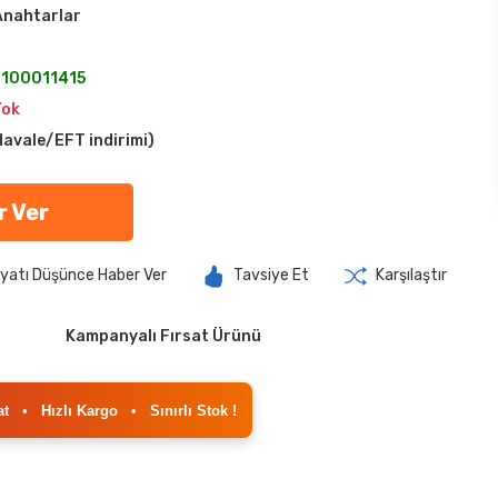
 Anahtarlar
100011415
Yok
avale/EFT indirimi)
r Ver
iyatı Düşünce Haber Ver
Tavsiye Et
Karşılaştır
Kampanyalı Fırsat Ürünü
at
•
Hızlı Kargo
•
Sınırlı Stok !