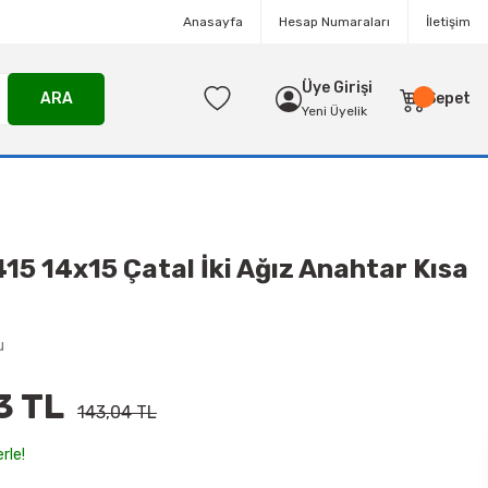
Anasayfa
Hesap Numaraları
İletişim
Üye Girişi
ARA
Sepet
Yeni Üyelik
415 14x15 Çatal İki Ağız Anahtar Kısa
u
3 TL
143,04 TL
rle!