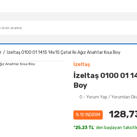
r
İzeltaş 0100 01 1415 14x15 Çatal İki Ağız Anahtar Kısa Boy
İzeltaş
İzeltaş 0100 01 1
Boy
0 - Yorum Yap / Yorumları Ok
128,7
% 10 İNDİRİM
*
25,23 TL
' den başlayan taksitle