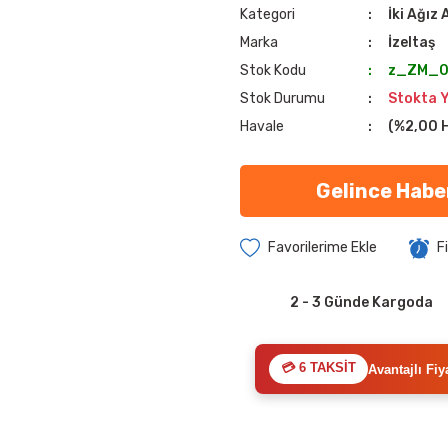
Kategori
İki Ağız
Marka
İzeltaş
Stok Kodu
z_ZM_0
Stok Durumu
Stokta 
Havale
(%2,00 H
Gelince Habe
F
2 - 3 Günde Kargoda
💳 6 TAKSİT
Avantajlı Fiy