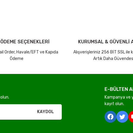
Bu ürüne ilk yorumu siz yapın!
iniz ücretsiz kargo avantajı ile gönderilmektedir.
Yorum Yaz Puan Kazan
tutar ve desi sınırına bakılmaksızın ücretsiz olarak gönderilmektedir.
 ÖDEME SEÇENEKLERİ
KURUMSAL & GÜVENLİ A
dir.
Mail Order, Havale/EFT ve Kapıda
Alışverişleriniz 256 BİT SSL ile
Ödeme
Artık Daha Güvendes
E-BÜLTEN A
Gönder
olun.
Kampanya ve ye
kayıt olun.
rı olmadan ücretsiz gönderilir
KAYDOL