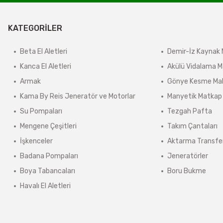
derilir.
KATEGORİLER
ir.
e tabidir.
Beta El Aletleri
Demir-İz Kaynak 
Kanca El Aletleri
Akülü Vidalama M
Armak
Gönye Kesme Mak
önderilir.
Kama By Reis Jeneratör ve Motorlar
Manyetik Matkap
lerde kargo ücreti karşı ödemeli olarak yansıtılabilir.
Su Pompaları
Tezgah Pafta
ınmaz.
Mengene Çeşitleri
Takım Çantaları
 sonra sistem tarafından otomatik olarak hesaplanmaktadır.
İşkenceler
Aktarma Transfe
Badana Pompaları
Jeneratörler
Boya Tabancaları
Boru Bukme
Havalı El Aletleri