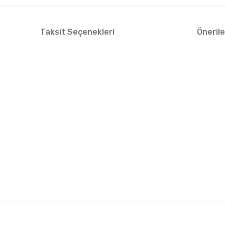
Taksit Seçenekleri
Önerile
arda yetersiz gördüğünüz noktaları öneri formunu kullanarak tarafımıza ilet