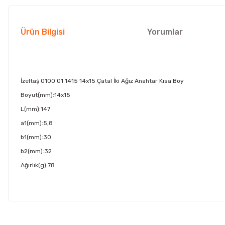
Ürün Bilgisi
Yorumlar
İzeltaş 0100 01 1415 14x15 Çatal İki Ağız Anahtar Kısa Boy
Boyut(mm):14x15
L(mm):147
a1(mm):5,8
b1(mm):30
b2(mm):32
Ağırlık(g):78
Bu ürünün fiyat bilgisi, resim, ürün açıklamalarında ve diğer konul