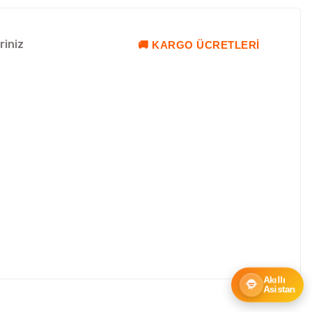
riniz
🚚 KARGO ÜCRETLERI
Akıllı
Asistan
ebilirsiniz.