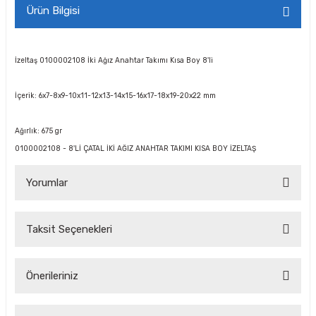
Ürün Bilgisi
İzeltaş 0100002108 İki Ağız Anahtar Takımı Kısa Boy 8'li
İçerik: 6x7-8x9-10x11-12x13-14x15-16x17-18x19-20x22 mm
Ağırlık: 675 gr
0100002108 - 8'Lİ ÇATAL İKİ AĞIZ ANAHTAR TAKIMI KISA BOY İZELTAŞ
Yorumlar
Taksit Seçenekleri
Bu ürüne ilk yorumu siz yapın!
Önerileriniz
Yorum Yaz Puan Kazan