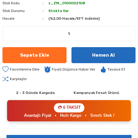
Stok Kodu
z_ZM_0100002108
Stok Durumu
Stokta Var
Havale
(%2,00 Havale/EFT indirimi)
Sepete Ekle
Hemen Al
Fiyatı Düşünce Haber Ver
Tavsiye Et
Karşılaştır
2 - 3 Günde Kargoda
Kampanyalı Fırsat Ürünü
💳 6 TAKSİT
Avantajlı Fiyat
•
Hızlı Kargo
•
Sınırlı Stok !