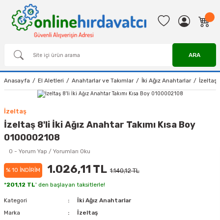
ARA
Anasayfa
El Aletleri
Anahtarlar ve Takımlar
İki Ağız Anahtarlar
İzeltaş
İzeltaş
İzeltaş 8'li İki Ağız Anahtar Takımı Kısa Boy
0100002108
0 - Yorum Yap / Yorumları Oku
1.026,11 TL
% 10 İNDİRİM
1.140,12 TL
*
201,12 TL
' den başlayan taksitlerle!
Kategori
İki Ağız Anahtarlar
Marka
İzeltaş