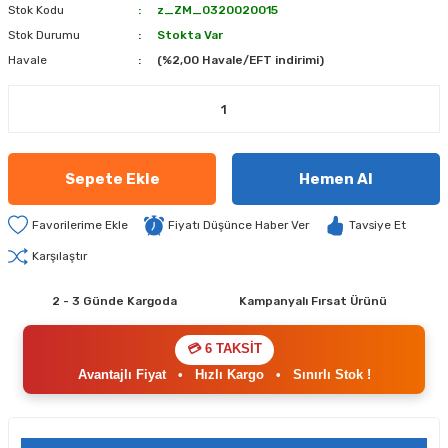
Stok Kodu
z_ZM_0320020015
Stok Durumu
Stokta Var
Havale
(%2,00 Havale/EFT indirimi)
Sepete Ekle
Hemen Al
Fiyatı Düşünce Haber Ver
Tavsiye Et
Karşılaştır
2 - 3 Günde Kargoda
Kampanyalı Fırsat Ürünü
💳 6 TAKSİT
Avantajlı Fiyat
•
Hızlı Kargo
•
Sınırlı Stok !