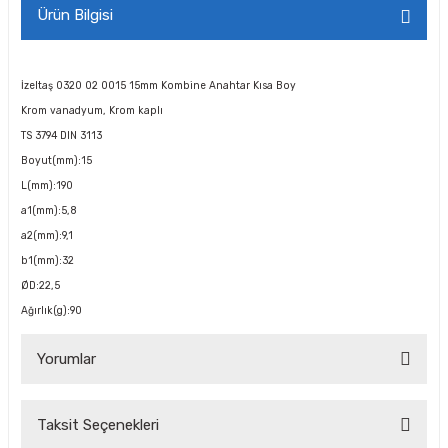
Ürün Bilgisi
İzeltaş 0320 02 0015 15mm Kombine Anahtar Kısa Boy
Krom vanadyum, Krom kaplı
TS 3794 DIN 3113
Boyut(mm):15
L(mm):190
a1(mm):5,8
a2(mm):9,1
b1(mm):32
ØD:22,5
Ağırlık(g):90
Yorumlar
Taksit Seçenekleri