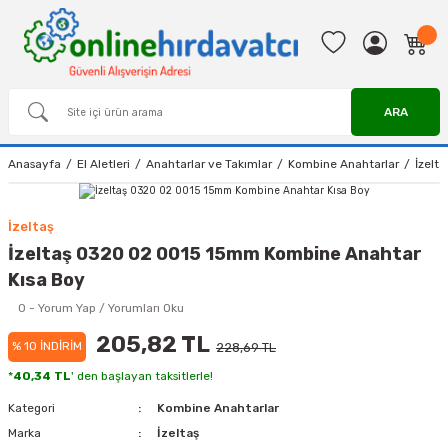
ARA
Anasayfa
El Aletleri
Anahtarlar ve Takımlar
Kombine Anahtarlar
İzelt
İzeltaş
İzeltaş 0320 02 0015 15mm Kombine Anahtar
Kısa Boy
0 - Yorum Yap / Yorumları Oku
205,82 TL
% 10 İNDİRİM
228,69 TL
*
40,34 TL
' den başlayan taksitlerle!
Kategori
Kombine Anahtarlar
Marka
İzeltaş