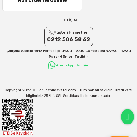
Mail Order İle Ödeme
21 – 25 Desi/Kg= 357,90 TL-- 397,40 TL
25 – 30 Desi/Kg= 409,50 TL- 434,90 TL
Ek Desi Ücretleri
İLETİŞİM
Yurtiçi Kargo için 30 Desi sonrası her +1 Desi: 13 TL
Müşteri Hizmetleri
Aras Kargo için 30 Desi sonrası her +1 Desi: 17 TL
0212 506 58 62
İletişim
Çalışma Saatlerimiz Hafta İçi :09,00 -18:00 Cumartesi :09:30 - 12:30
Kargo ve teslimat süreçleriyle ilgili tüm sorularınız için bizimle iletişime
Pazar Günleri Tatildir.
geçebilirsiniz:
WhatsApp İletişim
31/12/2026 Tarihine Kadar Geçerlidir
Kargo İle İlgili sorunlarınız için
info@onlinehirdavatci.com
mail adresimize
yazabilirsiniz
Copyright 2023 © - onlinehirdavatci.com - Tüm hakları saklıdır - Kredi kartı
bilgileriniz 256bit SSL Sertifikası ile Korunmaktadır.