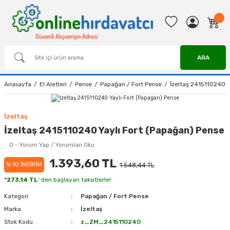
ARA
Anasayfa
El Aletleri
Pense
Papağan / Fort Pense
İzeltaş 2415110240 Y
İzeltaş
İzeltaş 2415110240 Yaylı Fort (Papağan) Pense
0 - Yorum Yap / Yorumları Oku
1.393,60 TL
% 10 İNDİRİM
1.548,44 TL
*
273,14 TL
' den başlayan taksitlerle!
Kategori
Papağan / Fort Pense
Marka
İzeltaş
Stok Kodu
z_ZM_2415110240