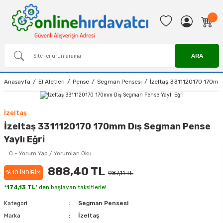
ARA
Anasayfa
El Aletleri
Pense
Segman Pensesi
İzeltaş 3311120170 170mm
İzeltaş
İzeltaş 3311120170 170mm Dış Segman Pense
Yaylı Eğri
0 - Yorum Yap / Yorumları Oku
888,40 TL
% 10 İNDİRİM
987,11 TL
*
174,13 TL
' den başlayan taksitlerle!
Kategori
Segman Pensesi
Marka
İzeltaş