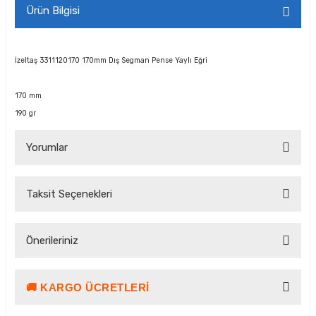
Ürün Bilgisi
İzeltaş 3311120170 170mm Dış Segman Pense Yaylı Eğri
170 mm
190 gr
Yorumlar
Taksit Seçenekleri
Bu ürüne ilk yorumu siz yapın!
Önerileriniz
Yorum Yaz Puan Kazan
🚚 KARGO ÜCRETLERI
Bu ürünün fiyat bilgisi, resim, ürün açıklamalarında ve diğer
konularda yetersiz gördüğünüz noktaları öneri formunu