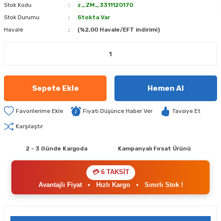
Stok Kodu
z_ZM_3311120170
Stok Durumu
Stokta Var
Havale
(%2,00 Havale/EFT indirimi)
Sepete Ekle
Hemen Al
Fiyatı Düşünce Haber Ver
Tavsiye Et
Karşılaştır
2 - 3 Günde Kargoda
Kampanyalı Fırsat Ürünü
💳 6 TAKSİT
Avantajlı Fiyat
•
Hızlı Kargo
•
Sınırlı Stok !