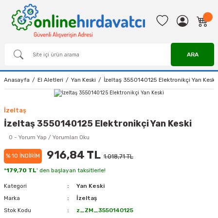
ARA
Anasayfa
El Aletleri
Yan Keski
İzeltaş 3550140125 Elektronikçi Yan Keski
İzeltaş
İzeltaş 3550140125 Elektronikçi Yan Keski
0 - Yorum Yap / Yorumları Oku
916,84 TL
% 10 İNDİRİM
1.018,71 TL
*
179,70 TL
' den başlayan taksitlerle!
Kategori
Yan Keski
Marka
İzeltaş
Stok Kodu
z_ZM_3550140125