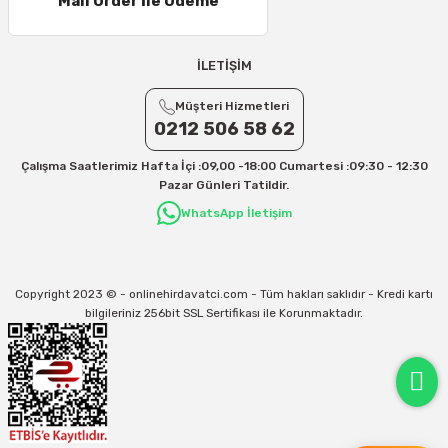
Mail Order İle Ödeme
21 – 25 Desi/Kg= 357,90 TL-- 397,40 TL
25 – 30 Desi/Kg= 409,50 TL- 434,90 TL
Ek Desi Ücretleri
İLETİŞİM
Yurtiçi Kargo için 30 Desi sonrası her +1 Desi: 13 TL
Müşteri Hizmetleri
Aras Kargo için 30 Desi sonrası her +1 Desi: 17 TL
0212 506 58 62
İletişim
Çalışma Saatlerimiz Hafta İçi :09,00 -18:00 Cumartesi :09:30 - 12:30
Kargo ve teslimat süreçleriyle ilgili tüm sorularınız için bizimle iletişime
Pazar Günleri Tatildir.
geçebilirsiniz:
WhatsApp İletişim
31/12/2026 Tarihine Kadar Geçerlidir
Kargo İle İlgili sorunlarınız için
info@onlinehirdavatci.com
mail adresimize
yazabilirsiniz
Copyright 2023 © - onlinehirdavatci.com - Tüm hakları saklıdır - Kredi kartı
bilgileriniz 256bit SSL Sertifikası ile Korunmaktadır.