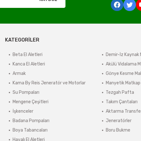
derilir.
KATEGORİLER
ir.
e tabidir.
Beta El Aletleri
Demir-İz Kaynak 
Kanca El Aletleri
Akülü Vidalama M
Armak
Gönye Kesme Mak
önderilir.
Kama By Reis Jeneratör ve Motorlar
Manyetik Matkap
lerde kargo ücreti karşı ödemeli olarak yansıtılabilir.
Su Pompaları
Tezgah Pafta
ınmaz.
Mengene Çeşitleri
Takım Çantaları
 sonra sistem tarafından otomatik olarak hesaplanmaktadır.
İşkenceler
Aktarma Transfe
Badana Pompaları
Jeneratörler
Boya Tabancaları
Boru Bukme
Havalı El Aletleri