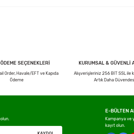
arda yetersiz gördüğünüz noktaları öneri formunu kullanarak tarafımıza ilet
Bu ürüne ilk yorumu siz yapın!
iniz ücretsiz kargo avantajı ile gönderilmektedir.
Yorum Yaz Puan Kazan
tutar ve desi sınırına bakılmaksızın ücretsiz olarak gönderilmektedir.
 ÖDEME SEÇENEKLERİ
KURUMSAL & GÜVENLİ A
dir.
Mail Order, Havale/EFT ve Kapıda
Alışverişleriniz 256 BİT SSL ile
Ödeme
Artık Daha Güvendes
E-BÜLTEN A
Gönder
olun.
Kampanya ve ye
kayıt olun.
rı olmadan ücretsiz gönderilir
KAYDOL