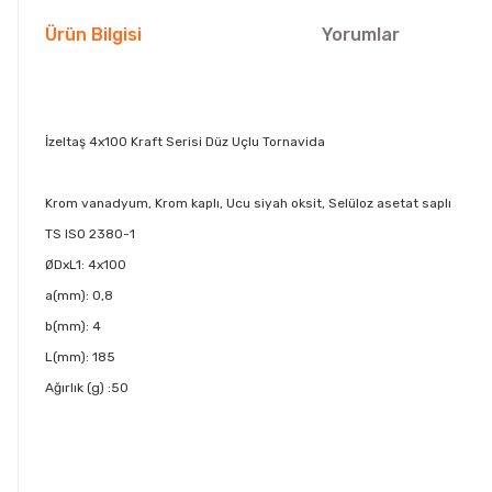
Ürün Bilgisi
Yorumlar
İzeltaş 4x100 Kraft Serisi Düz Uçlu Tornavida
Krom vanadyum, Krom kaplı, Ucu siyah oksit, Selüloz asetat saplı
TS ISO 2380-1
ØDxL1: 4x100
a(mm): 0,8
b(mm): 4
L(mm): 185
Ağırlık (g) :50