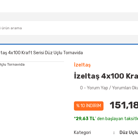
ltaş 4x100 Kraft Serisi Düz Uçlu Tornavida
İzeltaş
İzeltaş 4x100 Kra
0 - Yorum Yap / Yorumları Ok
151,1
% 10 İNDİRİM
*
29,63 TL
' den başlayan taksitle
Kategori
Düz Uçl