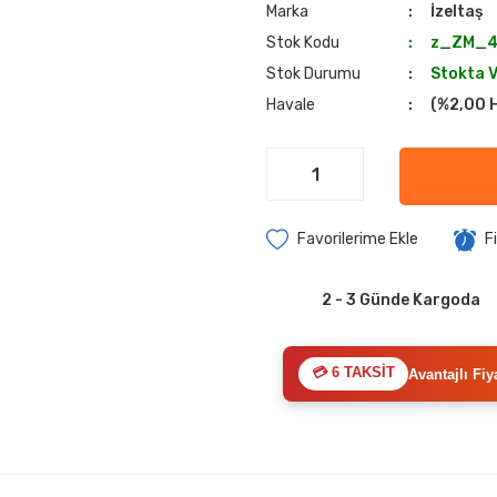
Marka
İzeltaş
Stok Kodu
z_ZM_4
Stok Durumu
Stokta 
Havale
(%2,00 H
F
2 - 3 Günde Kargoda
💳 6 TAKSİT
Avantajlı Fiy