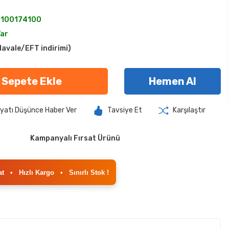
100174100
Var
avale/EFT indirimi)
Sepete Ekle
Hemen Al
iyatı Düşünce Haber Ver
Tavsiye Et
Karşılaştır
Kampanyalı Fırsat Ürünü
at
•
Hızlı Kargo
•
Sınırlı Stok !