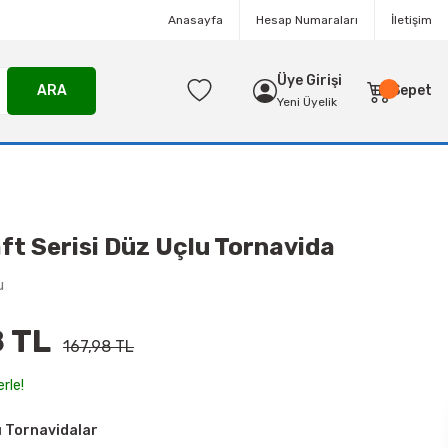
Anasayfa
Hesap Numaraları
İletişim
Üye Girişi
ARA
Sepet
Yeni Üyelik
ft Serisi Düz Uçlu Tornavida
u
8 TL
167,98 TL
rle!
u Tornavidalar