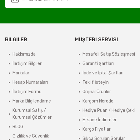
Ambar Taşımacılığı Bilgilendirmesi
100 Kg ve üzeri ürünlerde ambar taşımacılığı kullanılmaktadır.
Ürün açıklamasında “Kargo Bedava” ibaresi bulunan ürünler ücretsiz gön
BİLGİLER
MÜŞTERİ SERVİSİ
4000 TL ve üzeri, 15 Desi/Kg’ye kadar olan ambar gönderileri ücretsizd
4000 TL altındaki veya 15 Desi/Kg üzerindeki gönderiler ücretlendirmey
Hakkımızda
Mesafeli Satış Sözleşmesi
Önemli Bilgilendirme
İletişim Bilgileri
Garanti Şartları
Markalar
İade ve İptal Şartları
Ürün açıklamasında
“Kargo Bedava”
ibaresi bulunan ürünler ücretsiz g
Hesap Numaraları
Teklif İsteyin
Sistem tarafından otomatik ücret çıkmasa bile, 4000 TL altındaki sipariş
İletişim Formu
Orijinal Ürünler
4000 TL ve üzeri, 15 Desi/Kg’ye kadar olan siparişlerde kargo ücreti al
Marka Bilgilendirme
Kargom Nerede
Kargo ücretleri, alışveriş sırasında adres bilgileriniz tamamlandıktan
Kurumsal Satış /
Hediye Puan / Hediye Çeki
>
Kurumsal Çözümler
Güncel Kargo Ücretleri
Efsane İndirimler
BLOG
Kargo Fiyatları
Desi / Kg Aras Kargo- Yurtiçi Kargo
Gizlilik ve Güvenlik
Sıkça Sorulan Sorular