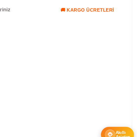
riniz
🚚 KARGO ÜCRETLERI
Akıllı
Asistan