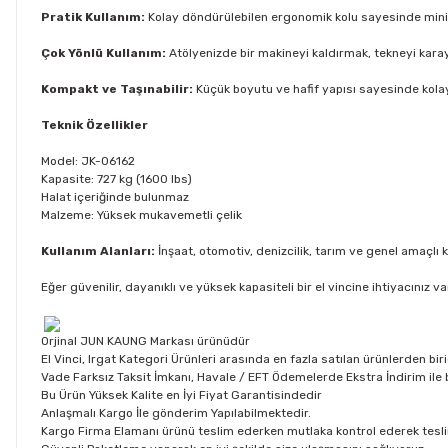
Pratik Kullanım:
Kolay döndürülebilen ergonomik kolu sayesinde minim
Çok Yönlü Kullanım:
Atölyenizde bir makineyi kaldırmak, tekneyi karay
Kompakt ve Taşınabilir:
Küçük boyutu ve hafif yapısı sayesinde kolayc
Teknik Özellikler
Model: JK-06162
Kapasite: 727 kg (1600 lbs)
Halat içeriğinde bulunmaz
Malzeme: Yüksek mukavemetli çelik
Kullanım Alanları:
İnşaat, otomotiv, denizcilik, tarım ve genel amaçlı 
Eğer güvenilir, dayanıklı ve yüksek kapasiteli bir el vincine ihtiyacınız v
Orjinal JUN KAUNG Markası ürünüdür
El Vinci, Irgat Kategori Ürünleri arasında en fazla satılan ürünlerden biri
Vade Farksız Taksit İmkanı, Havale / EFT Ödemelerde Ekstra İndirim ile b
Bu Ürün Yüksek Kalite en İyi Fiyat Garantisindedir
Anlaşmalı Kargo İle gönderim Yapılabilmektedir.
Kargo Firma Elamanı ürünü teslim ederken mutlaka kontrol ederek tesli