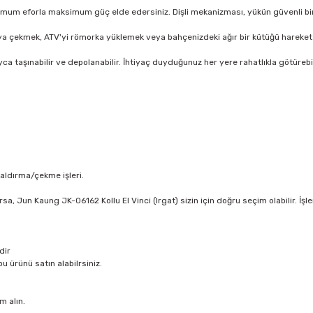
um eforla maksimum güç elde edersiniz. Dişli mekanizması, yükün güvenli bir ş
a çekmek, ATV'yi römorka yüklemek veya bahçenizdeki ağır bir kütüğü hareket etti
a taşınabilir ve depolanabilir. İhtiyaç duyduğunuz her yere rahatlıkla götürebil
kaldırma/çekme işleri.
arsa, Jun Kaung JK-06162 Kollu El Vinci (Irgat) sizin için doğru seçim olabilir. İ
dir
u ürünü satın alabilrsiniz.
m alın.