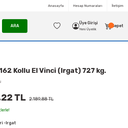
Anasayfa
Hesap Numaraları
İletişim
Üye Girişi
ARA
Sepet
Yeni Üyelik
2 Kollu El Vinci (Irgat) 727 kg.
u
,22 TL
2.189,88 TL
lerle!
ri -Irgat