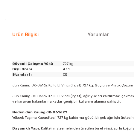
Ürün Bilgisi
Yorumlar
Güvenli Çalışma Yükü
727 kg
Dişli Oranı
4.1:1
Standartı
CE
Jun Kaung JK-06162 Kollu El Vinci (Irgat) 727 kg: Güçlü ve Pratik Çözüm
Jun Kaung JK-06162 Kollu El Vinci (Irgat), ağır yükleri kaldırmak, çekmek
ve karavan bakımlarına kadar geniş bir kullanım alanına sahiptir.
Neden Jun Kaung JK-06162?
Yüksek Taşıma Kapasitesi: 727 kg kaldırma gücü, birçok ağır işin üstesind
Dayanıklı Yapı:
Kaliteli malzemelerden üretilen bu el vinci, zorlu koşul