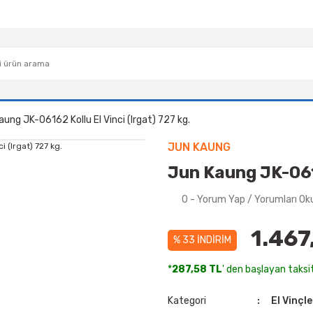
ung JK-06162 Kollu El Vinci (Irgat) 727 kg.
JUN KAUNG
Jun Kaung JK-0616
0 - Yorum Yap / Yorumları Ok
1.467
% 33 İNDİRİM
*
287,58 TL
' den başlayan taksit
Kategori
El Vinçle