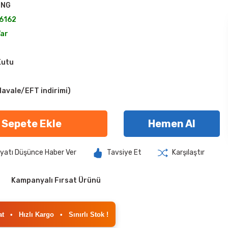
UNG
6162
Var
Kutu
avale/EFT indirimi)
Sepete Ekle
Hemen Al
iyatı Düşünce Haber Ver
Tavsiye Et
Karşılaştır
Kampanyalı Fırsat Ürünü
at
•
Hızlı Kargo
•
Sınırlı Stok !