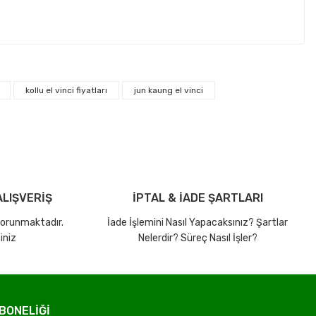
ebilirsiniz.
kollu el vinci fiyatları
jun kaung el vinci
LIŞVERİŞ
İPTAL & İADE ŞARTLARI
 korunmaktadır.
İade İşlemini Nasıl Yapacaksınız? Şartlar
iniz
Nelerdir? Süreç Nasıl İşler?
BONELİĞİ