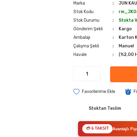
Marka
JUN KA
Stok Kodu
rm_JK0
Stok Durumu
Stokta 
Gönderim Şekli
Kargo
Ambalajı
Karton 
Çalışma Şekli
Manuel
Havale
(%2,00 H
F
Stoktan Teslim
💳 6 TAKSİT
Avantajlı Fiy