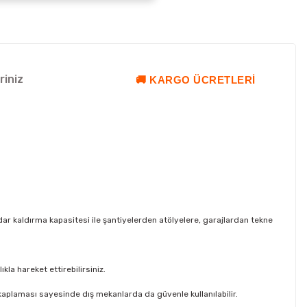
riniz
🚚 KARGO ÜCRETLERI
kadar kaldırma kapasitesi ile şantiyelerden atölyelere, garajlardan tekne
la hareket ettirebilirsiniz.
 kaplaması sayesinde dış mekanlarda da güvenle kullanılabilir.