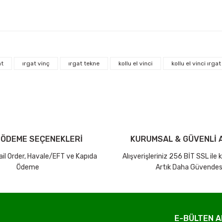
arda yetersiz gördüğünüz noktaları öneri formunu kullanarak tarafımıza ilet
Bu ürüne ilk yorumu siz yapın!
at
ırgat vinç
ırgat tekne
kollu el vinci
kollu el vinci ırgat
iniz ücretsiz kargo avantajı ile gönderilmektedir.
Yorum Yaz Puan Kazan
tutar ve desi sınırına bakılmaksızın ücretsiz olarak gönderilmektedir.
dir.
 ÖDEME SEÇENEKLERİ
KURUMSAL & GÜVENLİ A
Mail Order, Havale/EFT ve Kapıda
Alışverişleriniz 256 BİT SSL ile
Ödeme
Artık Daha Güvendes
Gönder
E-BÜLTEN A