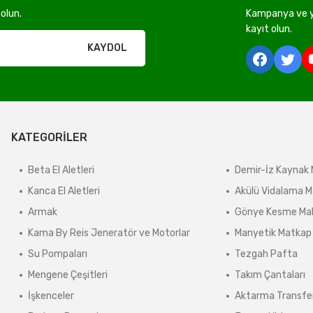
olun.
Kampanya ve ye
rı olmadan ücretsiz gönderilir
kayıt olun.
KAYDOL
derilir.
ir.
KATEGORİLER
e tabidir.
Beta El Aletleri
Demir-İz Kaynak 
Kanca El Aletleri
Akülü Vidalama M
önderilir.
Armak
Gönye Kesme Mak
lerde kargo ücreti karşı ödemeli olarak yansıtılabilir.
Kama By Reis Jeneratör ve Motorlar
Manyetik Matkap
ınmaz.
Su Pompaları
Tezgah Pafta
 sonra sistem tarafından otomatik olarak hesaplanmaktadır.
Mengene Çeşitleri
Takım Çantaları
İşkenceler
Aktarma Transfe