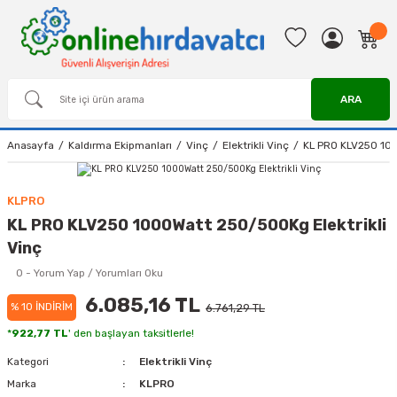
ARA
Anasayfa
Kaldırma Ekipmanları
Vinç
Elektrikli Vinç
KL PRO KLV250 100
KLPRO
KL PRO KLV250 1000Watt 250/500Kg Elektrikli
Vinç
0 - Yorum Yap / Yorumları Oku
6.085,16 TL
% 10 İNDİRİM
6.761,29 TL
*
922,77 TL
' den başlayan taksitlerle!
Kategori
Elektrikli Vinç
Marka
KLPRO