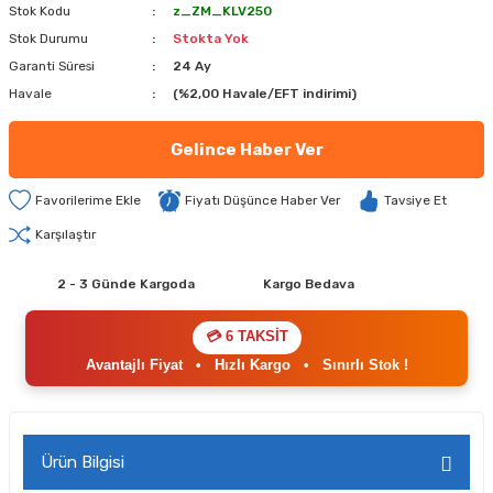
Stok Kodu
z_ZM_KLV250
Stok Durumu
Stokta Yok
Garanti Süresi
24 Ay
Havale
(%2,00 Havale/EFT indirimi)
Gelince Haber Ver
Fiyatı Düşünce Haber Ver
Tavsiye Et
Karşılaştır
2 - 3 Günde Kargoda
Kargo Bedava
💳 6 TAKSİT
Avantajlı Fiyat
•
Hızlı Kargo
•
Sınırlı Stok !
Ürün Bilgisi