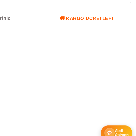
riniz
🚚 KARGO ÜCRETLERI
Akıllı
Asistan