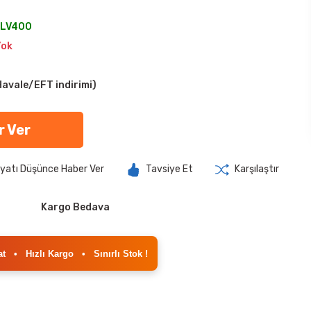
LV400
Yok
avale/EFT indirimi)
r Ver
iyatı Düşünce Haber Ver
Tavsiye Et
Karşılaştır
Kargo Bedava
at
•
Hızlı Kargo
•
Sınırlı Stok !