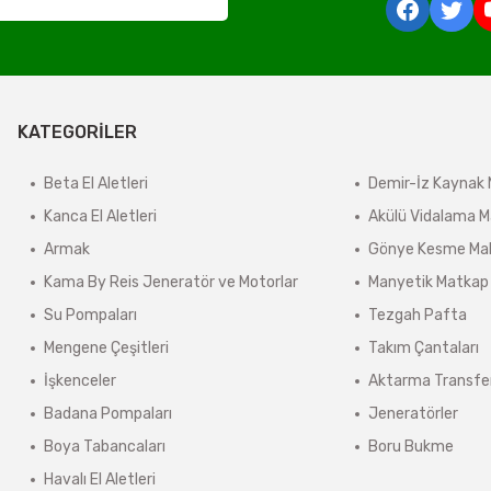
derilir.
ir.
KATEGORİLER
e tabidir.
Beta El Aletleri
Demir-İz Kaynak 
Kanca El Aletleri
Akülü Vidalama M
önderilir.
Armak
Gönye Kesme Mak
lerde kargo ücreti karşı ödemeli olarak yansıtılabilir.
Kama By Reis Jeneratör ve Motorlar
Manyetik Matkap
ınmaz.
Su Pompaları
Tezgah Pafta
 sonra sistem tarafından otomatik olarak hesaplanmaktadır.
Mengene Çeşitleri
Takım Çantaları
İşkenceler
Aktarma Transfe
Badana Pompaları
Jeneratörler
Boya Tabancaları
Boru Bukme
Havalı El Aletleri