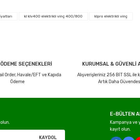
arda yetersiz gördüğünüz noktaları öneri formunu kullanarak tarafımıza ilet
Bu ürüne ilk yorumu siz yapın!
fiyatları
kl klv400 elektrikli vinç 400/800
klpro elektrikli vinç
iniz ücretsiz kargo avantajı ile gönderilmektedir.
Yorum Yaz Puan Kazan
tutar ve desi sınırına bakılmaksızın ücretsiz olarak gönderilmektedir.
dir.
 ÖDEME SEÇENEKLERİ
KURUMSAL & GÜVENLİ A
Mail Order, Havale/EFT ve Kapıda
Alışverişleriniz 256 BİT SSL ile
Ödeme
Artık Daha Güvendes
Gönder
E-BÜLTEN A
olun.
Kampanya ve ye
rı olmadan ücretsiz gönderilir
kayıt olun.
KAYDOL