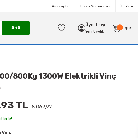
Anasayfa
Hesap Numaraları
İletişim
Üye Girişi
ARA
Sepet
Yeni Üyelik
0/800Kg 1300W Elektrikli Vinç
u
,93 TL
8.069,92 TL
tlerle!
i Vinç