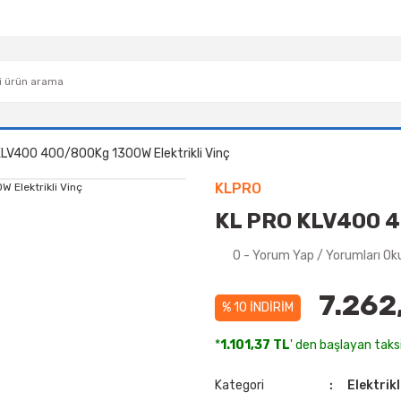
KLV400 400/800Kg 1300W Elektrikli Vinç
KLPRO
KL PRO KLV400 40
0 - Yorum Yap / Yorumları Ok
7.262
% 10 İNDİRİM
*
1.101,37 TL
' den başlayan taksi
Kategori
Elektrikl