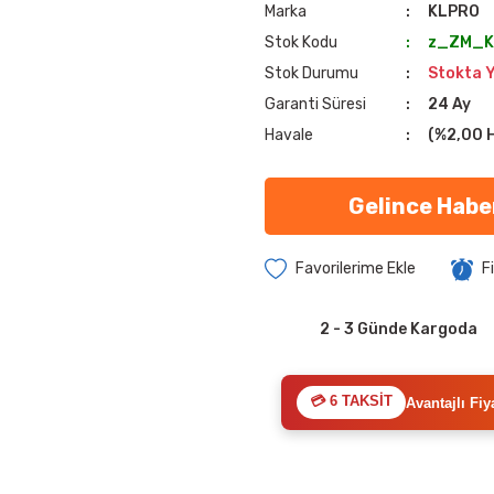
Marka
KLPRO
Stok Kodu
z_ZM_K
Stok Durumu
Stokta 
Garanti Süresi
24 Ay
Havale
(%2,00 H
Gelince Habe
F
2 - 3 Günde Kargoda
💳 6 TAKSİT
Avantajlı Fiy