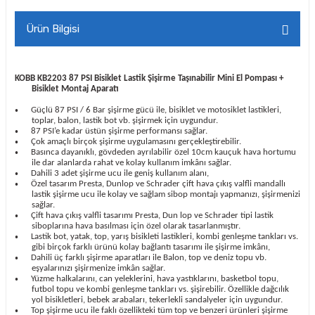
Ürün Bilgisi
KOBB KB2203 87 PSI Bisiklet Lastik Şişirme Taşınabilir Mini El Pompası +
Bisiklet Montaj Aparatı
Güçlü 87 PSI / 6 Bar şişirme gücü ile, bisiklet ve motosiklet lastikleri,
•
toplar, balon, lastik bot vb. şişirmek için uygundur.
87 PSI’e kadar üstün şişirme performansı sağlar.
•
Çok amaçlı birçok şişirme uygulamasını gerçekleştirebilir.
•
Basınca dayanıklı, gövdeden ayrılabilir özel 10cm kauçuk hava hortumu
•
ile dar alanlarda rahat ve kolay kullanım imkânı sağlar.
Dahili 3 adet şişirme ucu ile geniş kullanım alanı,
•
Özel tasarım Presta, Dunlop ve Schrader çift hava çıkış valfli mandallı
•
lastik şişirme ucu ile kolay ve sağlam sibop montajı yapmanızı, şişirmenizi
sağlar.
Çift hava çıkış valfli tasarımı Presta, Dun lop ve Schrader tipi lastik
•
siboplarına hava basılması için özel olarak tasarlanmıştır.
Lastik bot, yatak, top, yarış bisikleti lastikleri, kombi genleşme tankları vs.
•
gibi birçok farklı ürünü kolay bağlantı tasarımı ile şişirme imkânı,
Dahili üç farklı şişirme aparatları ile Balon, top ve deniz topu vb.
•
eşyalarınızı şişirmenize imkân sağlar.
Yüzme halkalarını, can yeleklerini, hava yastıklarını, basketbol topu,
•
futbol topu ve kombi genleşme tankları vs. şişirebilir. Özellikle dağcılık
yol bisikletleri, bebek arabaları, tekerlekli sandalyeler için uygundur.
Top şişirme ucu ile faklı özellikteki tüm top ve benzeri ürünleri şişirme
•