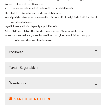
Yüksek Kalite en Fiyat Garantisi
Bu ürün Vade Farksız Taksit İmkanı ile satın Alabilirsiniz.
Havale/EFT Ödemelerinde indirim alabilirsiniz
Her siparişinizden puan kazanabilir, bir sonraki siparişinizde indirim olarak
yararlanabilirsiniz.
Üyelikli ve Üyeliksiz Alışveriş Yapabilirsiniz.
Mail, SMS ve Telefon Bilgilendirmelerimizden Yararlanabilirsiniz.
Sorunlarınızı hızlı ve çabuk bir şekilde sonuçlandırmak içi Whatsapp
uygulamasından yaralanabilirsiniz.
Yorumlar
Taksit Seçenekleri
Bu ürüne ilk yorumu siz yapın!
Önerileriniz
Yorum Yaz Puan Kazan
🚚 KARGO ÜCRETLERI
Bu ürünün fiyat bilgisi, resim, ürün açıklamalarında ve diğer
konularda yetersiz gördüğünüz noktaları öneri formunu