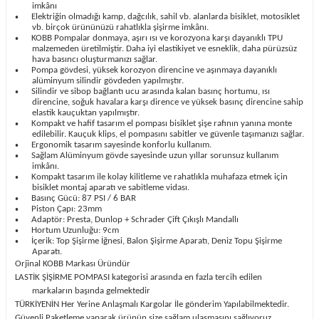
imkânı
Elektriğin olmadığı kamp, dağcılık, sahil vb. alanlarda bisiklet, motosiklet
•
vb. birçok ürününüzü rahatlıkla şişirme imkânı.
KOBB Pompalar donmaya, aşırı ısı ve korozyona karşı dayanıklı TPU
•
malzemeden üretilmiştir. Daha iyi elastikiyet ve esneklik, daha pürüzsüz
hava basıncı oluşturmanızı sağlar.
Pompa gövdesi, yüksek korozyon direncine ve aşınmaya dayanıklı
•
alüminyum silindir gövdeden yapılmıştır.
Silindir ve sibop bağlantı ucu arasında kalan basınç hortumu, ısı
•
direncine, soğuk havalara karşı dirence ve yüksek basınç direncine sahip
elastik kauçuktan yapılmıştır.
Kompakt ve hafif tasarım el pompası bisiklet şişe rafının yanına monte
•
edilebilir. Kauçuk klips, el pompasını sabitler ve güvenle taşımanızı sağlar.
Ergonomik tasarım sayesinde konforlu kullanım.
•
Sağlam Alüminyum gövde sayesinde uzun yıllar sorunsuz kullanım
•
imkânı.
Kompakt tasarım ile kolay kilitleme ve rahatlıkla muhafaza etmek için
•
bisiklet montaj aparatı ve sabitleme vidası.
Basınç Gücü: 87 PSI / 6 BAR
•
Piston Çapı: 23mm
•
Adaptör: Presta, Dunlop + Schrader Çift Çıkışlı Mandallı
•
Hortum Uzunluğu: 9cm
•
İçerik: Top Şişirme İğnesi, Balon Şişirme Aparatı, Deniz Topu Şişirme
•
Aparatı.
Orjinal KOBB Markası Üründür
LASTİK ŞİŞİRME POMPASI kategorisi arasında en fazla tercih edilen
markaların başında gelmektedir
TÜRKİYENİN Her Yerine Anlaşmalı Kargolar İle gönderim Yapılabilmektedir.
Güvenli Paketleme yaparak ürünün size sağlam ulaşmasını sağlıyoruz.