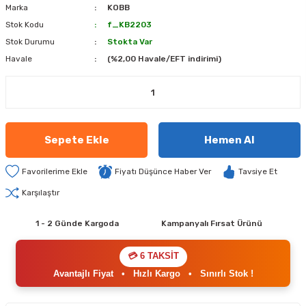
Marka
KOBB
Stok Kodu
f_KB2203
Stok Durumu
Stokta Var
Havale
(%2,00 Havale/EFT indirimi)
Sepete Ekle
Hemen Al
Fiyatı Düşünce Haber Ver
Tavsiye Et
Karşılaştır
1 - 2 Günde Kargoda
Kampanyalı Fırsat Ürünü
💳 6 TAKSİT
Avantajlı Fiyat
•
Hızlı Kargo
•
Sınırlı Stok !