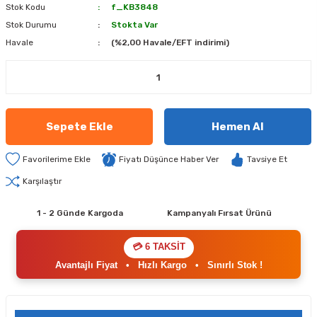
Stok Kodu
f_KB3848
Stok Durumu
Stokta Var
Havale
(%2,00 Havale/EFT indirimi)
Sepete Ekle
Hemen Al
Fiyatı Düşünce Haber Ver
Tavsiye Et
Karşılaştır
1 - 2 Günde Kargoda
Kampanyalı Fırsat Ürünü
💳 6 TAKSİT
Avantajlı Fiyat
•
Hızlı Kargo
•
Sınırlı Stok !