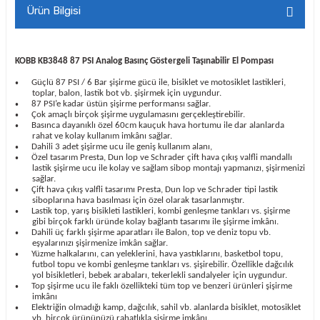
Ürün Bilgisi
KOBB KB3848 87 PSI Analog Basınç Göstergeli Taşınabilir El Pompası
Güçlü 87 PSI / 6 Bar şişirme gücü ile, bisiklet ve motosiklet lastikleri,
•
toplar, balon, lastik bot vb. şişirmek için uygundur.
87 PSI’e kadar üstün şişirme performansı sağlar.
•
Çok amaçlı birçok şişirme uygulamasını gerçekleştirebilir.
•
Basınca dayanıklı özel 60cm kauçuk hava hortumu ile dar alanlarda
•
rahat ve kolay kullanım imkânı sağlar.
Dahili 3 adet şişirme ucu ile geniş kullanım alanı,
•
Özel tasarım Presta, Dun lop ve Schrader çift hava çıkış valfli mandallı
•
lastik şişirme ucu ile kolay ve sağlam sibop montajı yapmanızı, şişirmenizi
sağlar.
Çift hava çıkış valfli tasarımı Presta, Dun lop ve Schrader tipi lastik
•
siboplarına hava basılması için özel olarak tasarlanmıştır.
Lastik top, yarış bisikleti lastikleri, kombi genleşme tankları vs. şişirme
•
gibi birçok farklı üründe kolay bağlantı tasarımı ile şişirme imkânı.
Dahili üç farklı şişirme aparatları ile Balon, top ve deniz topu vb.
•
eşyalarınızı şişirmenize imkân sağlar.
Yüzme halkalarını, can yeleklerini, hava yastıklarını, basketbol topu,
•
futbol topu ve kombi genleşme tankları vs. şişirebilir. Özellikle dağcılık
yol bisikletleri, bebek arabaları, tekerlekli sandalyeler için uygundur.
Top şişirme ucu ile faklı özellikteki tüm top ve benzeri ürünleri şişirme
•
imkânı
Elektriğin olmadığı kamp, dağcılık, sahil vb. alanlarda bisiklet, motosiklet
•
vb. birçok ürününüzü rahatlıkla şişirme imkânı.