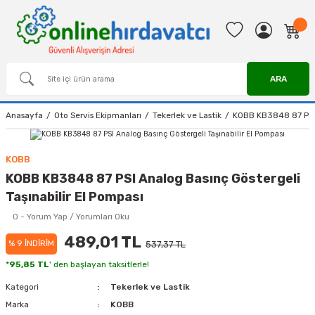
ARA
Anasayfa
Oto Servis Ekipmanları
Tekerlek ve Lastik
KOBB KB3848 87 PSI A
KOBB
KOBB KB3848 87 PSI Analog Basınç Göstergeli
Taşınabilir El Pompası
0 - Yorum Yap / Yorumları Oku
489,01 TL
% 9 İNDİRİM
537,37 TL
*
95,85 TL
' den başlayan taksitlerle!
Kategori
Tekerlek ve Lastik
Marka
KOBB