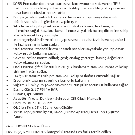
KOBB Pompalar donmaya, aşırı ısı ve korozyona karşı dayanıklı TPU
•
malzemeden üretilmiştir. Daha iyi elastikiyet ve esneklik, daha pürüzsüz
hava basıncı oluşturmanızı sağlar.
Pompa gövdesi, yüksek korozyon direncine ve aşınmaya dayanıklı
•
alüminyum silindir gövdeden yapılmıştır.
Silindir ve sibop bağlantı ucu arasında kalan basınç hortumu, ısı
•
direncine, soğuk havalara karşı dirence ve yüksek basınç direncine sahip
elastik kauçuktan yapılmıştır.
50mm geniş silindir ve piston çapı sayesinde daha fazla hava kapasitesi
•
ile hızlı şişirme imkânı sağlar.
Özel tasarım katlanabilir ayak destek pedalları sayesinde yer kaplamaz,
•
kolay pratik kullanım sağlar.
Gövde üzerine monte edilmiş geniş analog gösterge, basınç değerlerini
•
kolay okumanızı sağlar.
Özel tasarım, çift el ile tutulur kauçuk kaplama tutma kolu rahat ve kolay
•
şişirme imkânı sağlar.
Tak/çıkar tasarıma sahip tutma kolu kolay muhafaza etmenizi sağlar.
•
Ergonomik tasarım sayesinde konforlu kullanım.
•
Sağlam Alüminyum gövde sayesinde uzun yıllar sorunsuz kullanım sağlar.
•
Basınç Gücü: 87 PSI / 6 BAR
•
Piston Çapı: 50mm
•
Adaptör: Presta, Dunlop + Schrader Çift Çıkışlı Mandallı
•
Hortum Uzunluğu: 60cm
•
Ölçüler: 56 x 25 x 12cm (Açık Ölçüler)
•
İçerik: Top Şişirme İğnesi, Balon Şişirme Aparatı, Deniz Topu Şişirme
•
Aparatı.
Orjinal KOBB Markası Üründür
LASTİK ŞİŞİRME POMPASI kategorisi arasında en fazla tercih edilen