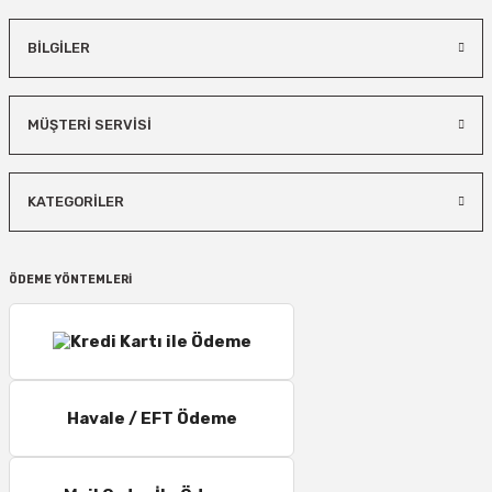
gönderilir.
Sistem tarafından otomatik ücret çıkmasa bile, 4000 TL altındaki siparişlerde
BİLGİLER
kargo ücreti karşı ödemeli olarak yansıtılabilir.
4000 TL ve üzeri, 15 Desi/Kg’ye kadar olan siparişlerde kargo ücreti alınmaz.
Kargo ücretleri, alışveriş sırasında adres bilgileriniz tamamlandıktan sonra
MÜŞTERİ SERVİSİ
sistem tarafından otomatik olarak hesaplanmaktadır.
>
Güncel Kargo Ücretleri
Desi / Kg Aras Kargo- Yurtiçi Kargo
KATEGORİLER
1 Desi/Kg= 139,90 TL- 159,90 TL
2 Desi/Kg= 149,90 TL- 174,80 TL
ÖDEME YÖNTEMLERİ
3 Desi/Kg= 167,50 TL- 184,90 TL
4 Desi/Kg= 179,90 TL- 199,90 TL
5 Desi/Kg= 198,20 TL- 212,30 TL
6 – 10 Desi/Kg= 237,90 TL- 257,40 TL
Havale / EFT Ödeme
11 – 15 Desi/Kg= 245,50 TL- 347,40 TL
16 – 20 Desi/Kg= 307,50 TL- 371,80 TL