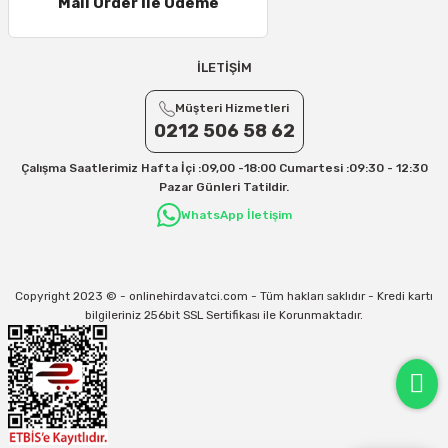
Mail Order İle Ödeme
21 – 25 Desi/Kg= 357,90 TL-- 397,40 TL
25 – 30 Desi/Kg= 409,50 TL- 434,90 TL
Ek Desi Ücretleri
İLETİŞİM
Yurtiçi Kargo için 30 Desi sonrası her +1 Desi: 13 TL
Müşteri Hizmetleri
Aras Kargo için 30 Desi sonrası her +1 Desi: 17 TL
0212 506 58 62
İletişim
Çalışma Saatlerimiz Hafta İçi :09,00 -18:00 Cumartesi :09:30 - 12:30
Kargo ve teslimat süreçleriyle ilgili tüm sorularınız için bizimle iletişime
Pazar Günleri Tatildir.
geçebilirsiniz:
WhatsApp İletişim
31/12/2026 Tarihine Kadar Geçerlidir
Kargo İle İlgili sorunlarınız için
info@onlinehirdavatci.com
mail adresimize
yazabilirsiniz
Copyright 2023 © - onlinehirdavatci.com - Tüm hakları saklıdır - Kredi kartı
bilgileriniz 256bit SSL Sertifikası ile Korunmaktadır.