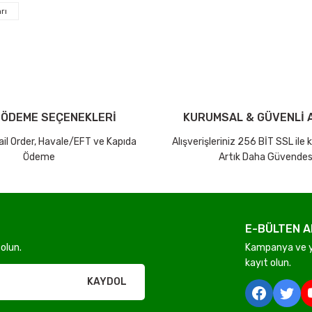
Bu ürüne ilk yorumu siz yapın!
rı
iniz ücretsiz kargo avantajı ile gönderilmektedir.
Yorum Yaz Puan Kazan
tutar ve desi sınırına bakılmaksızın ücretsiz olarak gönderilmektedir.
dir.
 ÖDEME SEÇENEKLERİ
KURUMSAL & GÜVENLİ A
Mail Order, Havale/EFT ve Kapıda
Alışverişleriniz 256 BİT SSL ile
Ödeme
Artık Daha Güvendes
Gönder
E-BÜLTEN A
olun.
Kampanya ve ye
rı olmadan ücretsiz gönderilir
kayıt olun.
KAYDOL