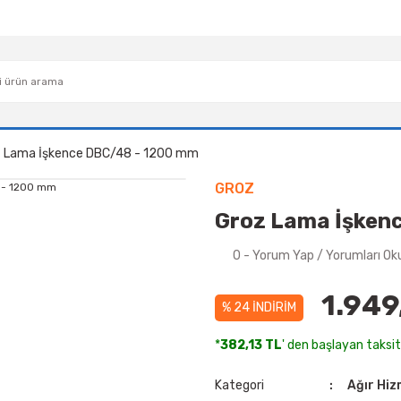
 Lama İşkence DBC/48 - 1200 mm
GROZ
Groz Lama İşken
0 - Yorum Yap / Yorumları Ok
1.949
% 24 İNDİRİM
*
382,13 TL
' den başlayan taksitl
Kategori
Ağır Hiz