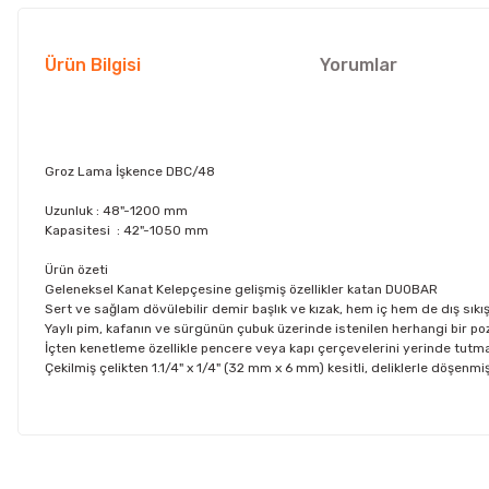
Ürün Bilgisi
Yorumlar
Groz Lama İşkence DBC/48
Uzunluk : 48"-1200 mm
Kapasitesi : 42"-1050 mm
Ürün özeti
Geleneksel Kanat Kelepçesine gelişmiş özellikler katan DUOBAR
Sert ve sağlam dövülebilir demir başlık ve kızak, hem iç hem de dış sıkış
Yaylı pim, kafanın ve sürgünün çubuk üzerinde istenilen herhangi bir p
İçten kenetleme özellikle pencere veya kapı çerçevelerini yerinde tutmak
Çekilmiş çelikten 1.1/4" x 1/4" (32 mm x 6 mm) kesitli, deliklerle döşenmişt
Bu ürünün fiyat bilgisi, resim, ürün açıklamalarında ve diğer konul