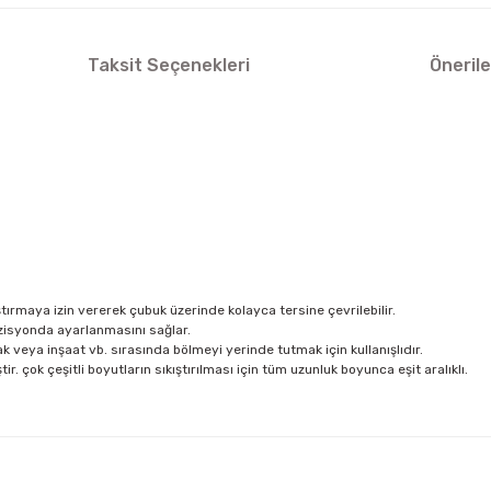
Taksit Seçenekleri
Önerile
tırmaya izin vererek çubuk üzerinde kolayca tersine çevrilebilir.
ozisyonda ayarlanmasını sağlar.
 veya inşaat vb. sırasında bölmeyi yerinde tutmak için kullanışlıdır.
ir. çok çeşitli boyutların sıkıştırılması için tüm uzunluk boyunca eşit aralıklı.
arda yetersiz gördüğünüz noktaları öneri formunu kullanarak tarafımıza ilet