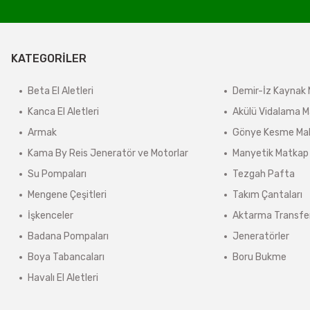
derilir.
ir.
KATEGORİLER
e tabidir.
Beta El Aletleri
Demir-İz Kaynak 
Kanca El Aletleri
Akülü Vidalama M
önderilir.
Armak
Gönye Kesme Mak
lerde kargo ücreti karşı ödemeli olarak yansıtılabilir.
Kama By Reis Jeneratör ve Motorlar
Manyetik Matkap
ınmaz.
Su Pompaları
Tezgah Pafta
 sonra sistem tarafından otomatik olarak hesaplanmaktadır.
Mengene Çeşitleri
Takım Çantaları
İşkenceler
Aktarma Transfe
Badana Pompaları
Jeneratörler
Boya Tabancaları
Boru Bukme
Havalı El Aletleri