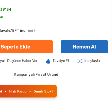
039134
Var
avale/EFT indirimi)
Sepete Ekle
Hemen Al
iyatı Düşünce Haber Ver
Tavsiye Et
Karşılaştır
Kampanyalı Fırsat Ürünü
at
•
Hızlı Kargo
•
Sınırlı Stok !