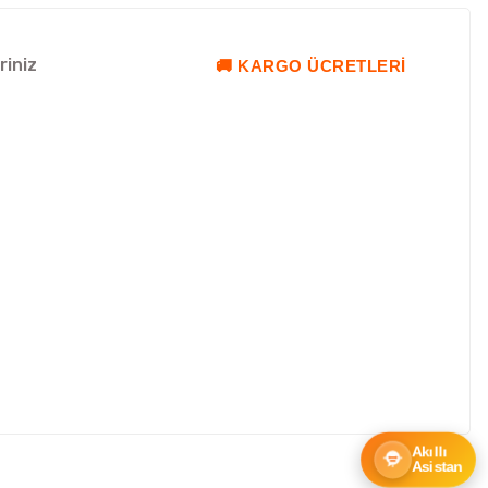
riniz
🚚 KARGO ÜCRETLERI
Akıllı
Asistan
ebilirsiniz.