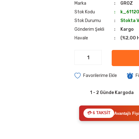
Marka
GROZ
Stok Kodu
k_6112
Stok Durumu
Stokta 
Gönderim Şekli
Kargo
Havale
(%2,00 H
F
1 - 2 Günde Kargoda
💳 6 TAKSİT
Avantajlı Fiy