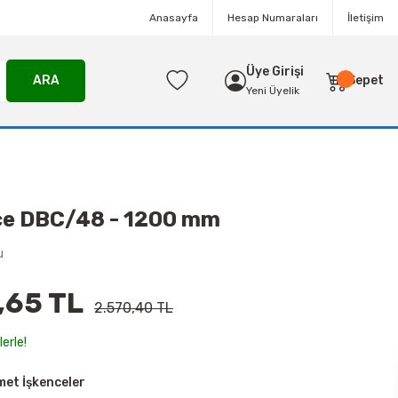
Anasayfa
Hesap Numaraları
İletişim
Üye Girişi
ARA
Sepet
Yeni Üyelik
ce DBC/48 - 1200 mm
u
,65 TL
2.570,40 TL
erle!
met İşkenceler