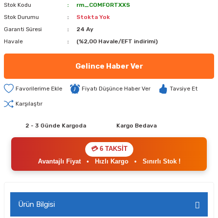
Stok Kodu
rm_COMFORTXXS
Stok Durumu
Stokta Yok
Garanti Süresi
24 Ay
Havale
(%2,00 Havale/EFT indirimi)
Gelince Haber Ver
Fiyatı Düşünce Haber Ver
Tavsiye Et
Karşılaştır
2 - 3 Günde Kargoda
Kargo Bedava
💳 6 TAKSİT
Avantajlı Fiyat
•
Hızlı Kargo
•
Sınırlı Stok !
Ürün Bilgisi