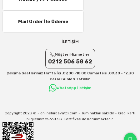
11 – 15 Desi/Kg= 245,50 TL- 347,40 TL
16 – 20 Desi/Kg= 307,50 TL- 371,80 TL
Mail Order İle Ödeme
21 – 25 Desi/Kg= 357,90 TL-- 397,40 TL
25 – 30 Desi/Kg= 409,50 TL- 434,90 TL
Ek Desi Ücretleri
İLETİŞİM
Yurtiçi Kargo için 30 Desi sonrası her +1 Desi: 13 TL
Müşteri Hizmetleri
Aras Kargo için 30 Desi sonrası her +1 Desi: 17 TL
0212 506 58 62
İletişim
Çalışma Saatlerimiz Hafta İçi :09,00 -18:00 Cumartesi :09:30 - 12:30
Kargo ve teslimat süreçleriyle ilgili tüm sorularınız için bizimle iletişime
Pazar Günleri Tatildir.
geçebilirsiniz:
WhatsApp İletişim
31/12/2026 Tarihine Kadar Geçerlidir
Kargo İle İlgili sorunlarınız için
info@onlinehirdavatci.com
mail adresimize
yazabilirsiniz
Copyright 2023 © - onlinehirdavatci.com - Tüm hakları saklıdır - Kredi kartı
bilgileriniz 256bit SSL Sertifikası ile Korunmaktadır.