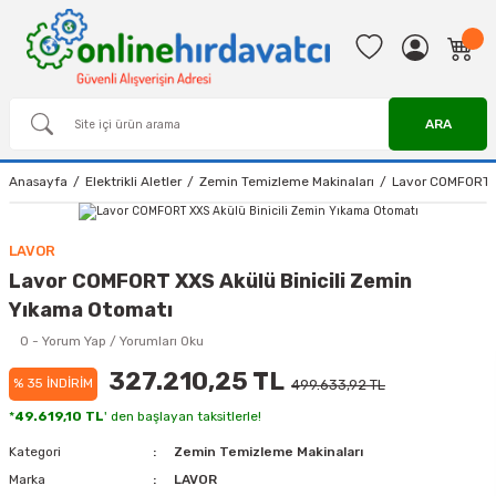
ARA
Anasayfa
Elektrikli Aletler
Zemin Temizleme Makinaları
Lavor COMFORT X
LAVOR
Lavor COMFORT XXS Akülü Binicili Zemin
Yıkama Otomatı
0 - Yorum Yap / Yorumları Oku
327.210,25 TL
% 35 İNDİRİM
499.633,92 TL
*
49.619,10 TL
' den başlayan taksitlerle!
Kategori
Zemin Temizleme Makinaları
Marka
LAVOR