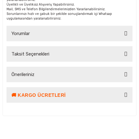
Üyelikli ve Üyeliksiz Alışveriş Yapabilirsiniz.
Mail, SMS ve Telefon Bilgilendirmelerimizden Yararlanabilirsiniz.
Sorunlarınızı hızlı ve çabuk bir şekilde sonuçlandırmak içi Whatsap
uygulamasından yaralanabilirsiniz.
Yorumlar
Taksit Seçenekleri
Bu ürüne ilk yorumu siz yapın!
Önerileriniz
Yorum Yaz Puan Kazan
🚚 KARGO ÜCRETLERI
Bu ürünün fiyat bilgisi, resim, ürün açıklamalarında ve diğer
konularda yetersiz gördüğünüz noktaları öneri formunu
kullanarak tarafımıza iletebilirsiniz.
Görüş ve önerileriniz için teşekkür ederiz.
Ürün resmi kalitesiz, bozuk veya görüntülenemiyor.
Kargo ve Teslimat Bilgilendirmesi