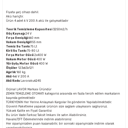
Fiyata şarj cihazı dahil.
Akü hariçtir.
Ürün 4 adet 6 V 200 A akü ile çalışmaktadır
Teorik Temizleme Kapasitesi
3250m2/h
Güç Kaynağı
24 V
Fırça Genişliği
660 mm
Vakum Genişliği
855 mm
Temiz Su Tankı
75 Lt
Kirli Su Tankı
75-80 Lt
Fırça Motor Gücü
2x400 W
Vakum Motor Gücü
400 W
Yürüyüş Motor Gücü
400 W
Ölçüler
123x63x121
Ağırlık
160 kg.
Akü
4x6 V 200 A
Akü Kodu
Lavoraku6245
Orjinal LAVOR Markası Üründür
ZEMİN TEMİZLEME OTOMATI kategorisi arasında en fazla tercih edilen markaların
başında gelmektedir
TÜRKİYENİN Her Yerine Anlaşmalı Kargolar İle gönderim Yapılabilmektedir.
Güvenli Paketleme yaparak ürünün size sağlam ulaşmasını sağlıyoruz.
Yüksek Kalite en Fiyat Garantisi
Bu ürün Vade Farksız Taksit İmkanı ile satın Alabilirsiniz.
Havale/EFT Ödemelerinde indirim alabilirsiniz
Her siparişinizden puan kazanabilir, bir sonraki siparişinizde indirim olarak
yararlanabilirsiniz.