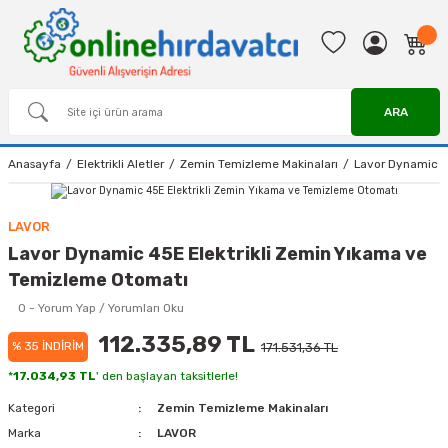
ARA
Anasayfa
Elektrikli Aletler
Zemin Temizleme Makinaları
Lavor Dynamic 4
LAVOR
Lavor Dynamic 45E Elektrikli Zemin Yıkama ve
Temizleme Otomatı
0 - Yorum Yap / Yorumları Oku
112.335,89 TL
% 35 İNDİRİM
171.531,36 TL
*
17.034,93 TL
' den başlayan taksitlerle!
Kategori
Zemin Temizleme Makinaları
Marka
LAVOR