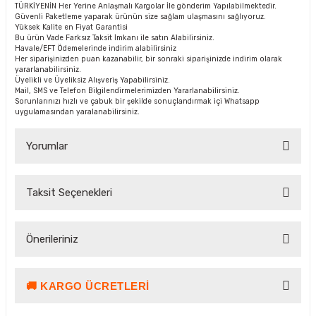
TÜRKİYENİN Her Yerine Anlaşmalı Kargolar İle gönderim Yapılabilmektedir.
Güvenli Paketleme yaparak ürünün size sağlam ulaşmasını sağlıyoruz.
Yüksek Kalite en Fiyat Garantisi
Bu ürün Vade Farksız Taksit İmkanı ile satın Alabilirsiniz.
Havale/EFT Ödemelerinde indirim alabilirsiniz
Her siparişinizden puan kazanabilir, bir sonraki siparişinizde indirim olarak
yararlanabilirsiniz.
Üyelikli ve Üyeliksiz Alışveriş Yapabilirsiniz.
Mail, SMS ve Telefon Bilgilendirmelerimizden Yararlanabilirsiniz.
Sorunlarınızı hızlı ve çabuk bir şekilde sonuçlandırmak içi Whatsapp
uygulamasından yaralanabilirsiniz.
Yorumlar
Taksit Seçenekleri
Bu ürüne ilk yorumu siz yapın!
Önerileriniz
Yorum Yaz Puan Kazan
🚚 KARGO ÜCRETLERI
Bu ürünün fiyat bilgisi, resim, ürün açıklamalarında ve diğer
konularda yetersiz gördüğünüz noktaları öneri formunu