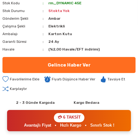
Stok Kodu
rm_DYNAMIC 45E
Stok Durumu
Stokta Yok
Gönderim Şekli
Ambar
Çalışma Şekli
Elektrikli
Ambalajı
Karton Kutu
Garanti Süresi
24 Ay
Havale
(%2,00 Havale/EFT indirimi)
Gelince Haber Ver
Fiyatı Düşünce Haber Ver
Tavsiye Et
Karşılaştır
2 - 3 Günde Kargoda
Kargo Bedava
💳 6 TAKSİT
Avantajlı Fiyat
•
Hızlı Kargo
•
Sınırlı Stok !