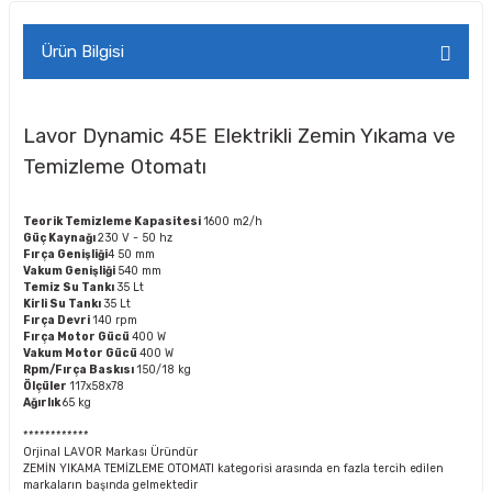
Ürün Bilgisi
Lavor Dynamic 45E Elektrikli Zemin Yıkama ve
Temizleme Otomatı
Teorik Temizleme Kapasitesi
1600 m2/h
Güç Kaynağı
230 V - 50 hz
Fırça Genişliği
4 50 mm
Vakum Genişliği
540 mm
Temiz Su Tankı
35 Lt
Kirli Su Tankı
35 Lt
Fırça Devri
140 rpm
Fırça Motor Gücü
400 W
Vakum Motor Gücü
400 W
Rpm/Fırça Baskısı
150/18 kg
Ölçüler
117x58x78
Ağırlık
65 kg
************
Orjinal LAVOR Markası Üründür
ZEMİN YIKAMA TEMİZLEME OTOMATI kategorisi arasında en fazla tercih edilen
markaların başında gelmektedir