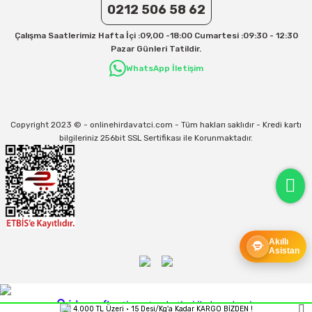
Aras Kargo için 30 Desi sonrası her +1 Desi: 17 TL
0212 506 58 62
İletişim
Çalışma Saatlerimiz Hafta İçi :09,00 -18:00 Cumartesi :09:30 - 12:30
Kargo ve teslimat süreçleriyle ilgili tüm sorularınız için bizimle iletişime
Pazar Günleri Tatildir.
geçebilirsiniz:
WhatsApp İletişim
31/12/2026 Tarihine Kadar Geçerlidir
Kargo İle İlgili sorunlarınız için
info@onlinehirdavatci.com
mail adresimize
yazabilirsiniz
Copyright 2023 © - onlinehirdavatci.com - Tüm hakları saklıdır - Kredi kartı
bilgileriniz 256bit SSL Sertifikası ile Korunmaktadır.
Akıllı
Asistan
ideasoft
ile
e-
4.000 TL Üzeri • 15 Desi/Kg'a Kadar KARGO BİZDEN !