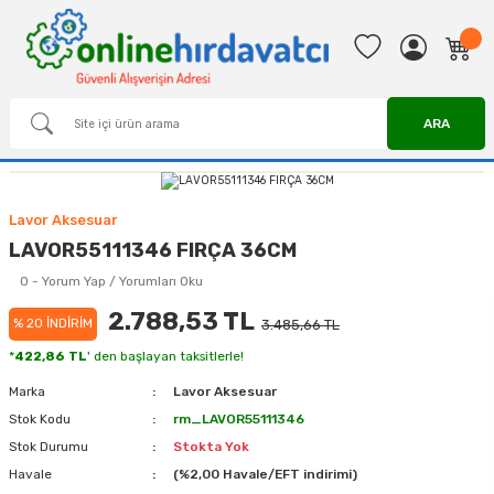
ARA
Lavor Aksesuar
LAVOR55111346 FIRÇA 36CM
0 - Yorum Yap / Yorumları Oku
2.788,53 TL
% 20 İNDİRİM
3.485,66 TL
*
422,86 TL
' den başlayan taksitlerle!
Marka
Lavor Aksesuar
Stok Kodu
rm_LAVOR55111346
Stok Durumu
Stokta Yok
Havale
(%2,00 Havale/EFT indirimi)